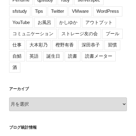
]”
の
sfstudy
Tips
Twitter
VMware
WordPress
YouTube
お風呂
かしゆか
アウトプット
コミュニケーション
ストレージ友の会
プール
仕事
大本彩乃
樫野有香
深田恭子
習慣
自鯖
英語
誕生日
読書
読書メーター
酒
アーカイブ
ア
ー
カ
イ
ブログ統計情報
ブ