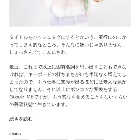
タイトルをハッシュタグにするとかいう、流行にのっか
ってしまえ的なところ、そんなに嫌いじゃありません、
しょっさんですこんにちわ。
最近、これまで以上に固有名詞を思い出すこともできな
ければ、キーボードの打ちまちがいも半端なく増えてし
まったので、もう仕事に支障が出るほどには老人な気が
してなりません。それ以上にポンコツな変換をする
Google IMEですが、もう怒りを覚えることもないくらい
の菩薩状態で生きています。
“[GW4
続きを読む
日
目]
share: