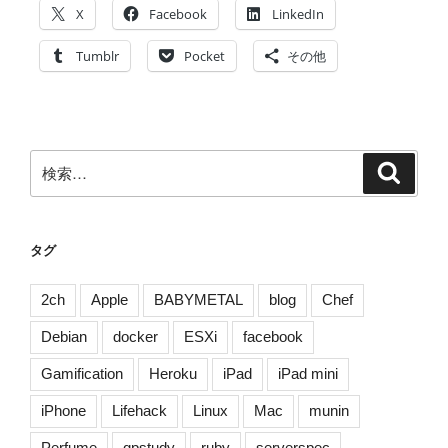
#
X
Facebook
LinkedIn
平
成
Tumblr
Pocket
その他
を
振
り
返
検
検
る
索
索:
そ
の
1
タグ
[
#
2ch
Apple
BABYMETAL
blog
Chef
平
Debian
docker
ESXi
facebook
成
最
Gamification
Heroku
iPad
iPad mini
後
iPhone
Lifehack
Linux
Mac
munin
の
日
Perfume
qpstudy
ruby
serverspec