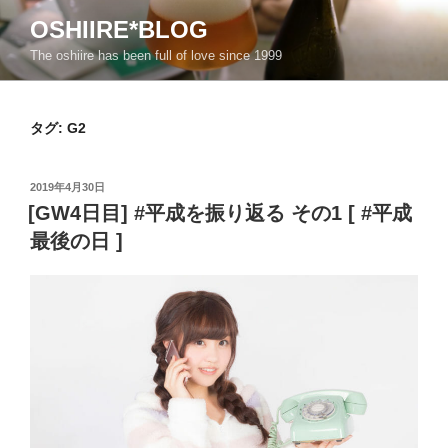
コ
OSHIIRE*BLOG
ン
The oshiire has been full of love since 1999
テ
ン
ツ
タグ:
G2
へ
ス
キ
投
2019年4月30日
ッ
稿
[GW4日目] #平成を振り返る その1 [ #平成
日:
プ
最後の日 ]