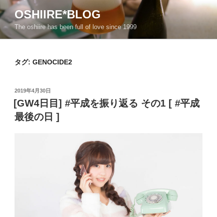
コ
OSHIIRE*BLOG
ン
The oshiire has been full of love since 1999
テ
ン
ツ
タグ:
GENOCIDE2
へ
ス
キ
投
2019年4月30日
ッ
稿
[GW4日目] #平成を振り返る その1 [ #平成
日:
プ
最後の日 ]