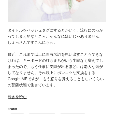
タイトルをハッシュタグにするとかいう、流行にのっか
ってしまえ的なところ、そんなに嫌いじゃありません、
しょっさんですこんにちわ。
最近、これまで以上に固有名詞を思い出すこともできな
ければ、キーボードの打ちまちがいも半端なく増えてし
まったので、もう仕事に支障が出るほどには老人な気が
してなりません。それ以上にポンコツな変換をする
Google IMEですが、もう怒りを覚えることもないくらい
の菩薩状態で生きています。
“[GW4
続きを読む
日
目]
share: