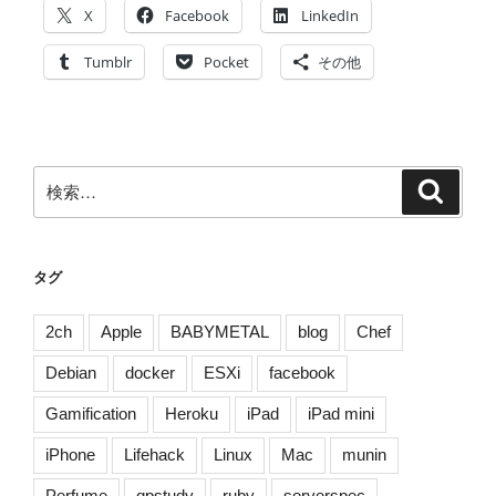
#
X
Facebook
LinkedIn
平
成
Tumblr
Pocket
その他
を
振
り
返
検
検
る
索
索:
そ
の
1
タグ
[
#
2ch
Apple
BABYMETAL
blog
Chef
平
Debian
docker
ESXi
facebook
成
最
Gamification
Heroku
iPad
iPad mini
後
iPhone
Lifehack
Linux
Mac
munin
の
日
Perfume
qpstudy
ruby
serverspec