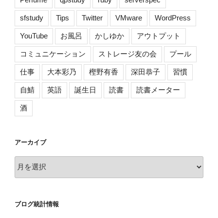
]”
の
sfstudy
Tips
Twitter
VMware
WordPress
YouTube
お風呂
かしゆか
アウトプット
コミュニケーション
ストレージ友の会
プール
仕事
大本彩乃
樫野有香
深田恭子
習慣
自鯖
英語
誕生日
読書
読書メーター
酒
アーカイブ
ア
ー
カ
イ
ブログ統計情報
ブ