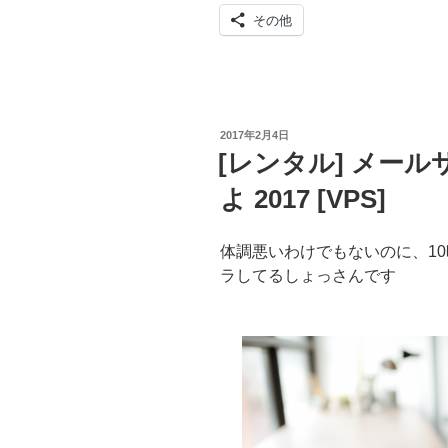
その他
投
2017年2月4日
稿
[レンタル] メー
日:
よ 2017 [VPS]
体調悪いわけでもないのに、1
ラしてるしょっさんです