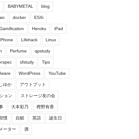
BABYMETAL
blog
an
docker
ESXi
Gamification
Heroku
iPad
iPhone
Lifehack
Linux
n
Perfume
qpstudy
erspec
sfstudy
Tips
ware
WordPress
YouTube
しゆか
アウトプット
ション
ストレージ友の会
事
大本彩乃
樫野有香
習慣
自鯖
英語
誕生日
メーター
酒