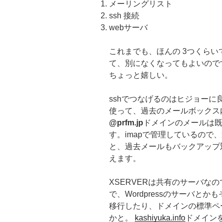
メーリングリスト
ssh 接続
webサーバ
これまでも、ほんの 3つくら
て、別になくなってもよいので
ちょっと嬉しい。
sshでつなげるのはヒジョーに良い
使って、過去のメールボックス
@prfm.jp
ドメインのメールは
す。imapで管理しているので
と、過去メールもバックアップ
えます。
XSERVERは共有のサーバなの
で、Wordpressのサーバと
移行したり、ドメインの標準ペ
かと。
kashiyuka.info
ドメイン