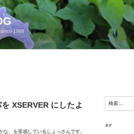
OG
e since 1999
検
バを XSERVER にしたよ
索:
タグ
かな、を実感しているしょっさんです。