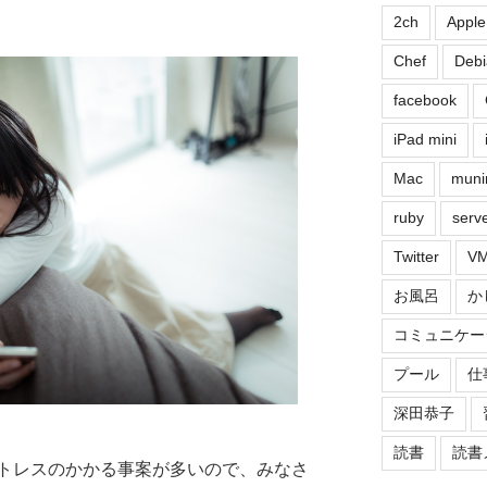
2ch
Apple
Chef
Debi
facebook
iPad mini
Mac
muni
ruby
serv
Twitter
VM
お風呂
か
コミュニケー
プール
仕
深田恭子
読書
読書
トレスのかかる事案が多いので、みなさ