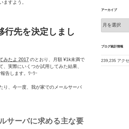
いますよう。
アーカイブ
ア
ー
移行先を決定しまし
カ
イ
ブ
ブログ統計情報
みたよ 2017
のとおり、月額 ¥1k未満で
239,235 アク
て、実際にいくつか試用してみた結果、
報告します。ﾜｰﾜｰ
たり、今一度、我が家でのメールサーバ
がメールサーバに求める主な要