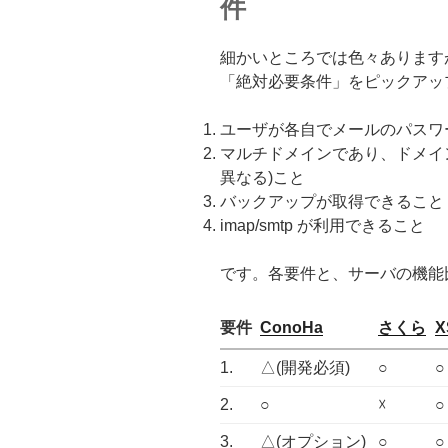
件
細かいところでは色々あります
「絶対必要条件」をピックアッ
ユーザが各自でメールのパスワ
マルチドメインであり、ドメイ
異なる)こと
バックアップが取得できること
imap/smtp が利用できること
です。各要件と、サーバの機能
要件
ConoHa
さくら
X
1.
△(開発必須)
○
○
2.
○
☓
○
3.
△(オプション)
○
○