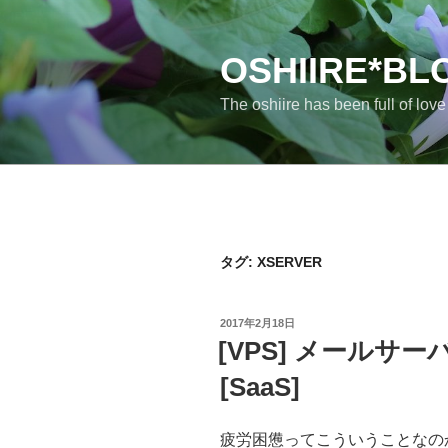
コ
ン
テ
OSHIIRE*BL
ン
The oshiire has been full of lov
ツ
へ
ス
キ
ッ
プ
タグ:
XSERVER
投
2017年2月18日
稿
[VPS] メールサー
日:
[SaaS]
疲労困憊ってこういうことなの