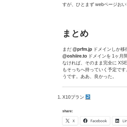
すが、ひとまず webページお
まとめ
まだ
@prfm.jp
ドメインしか移
@oshiire.to
ドメインを 1ヶ月
なければ、そのまま完全に XS
もそっちへ持っていく予定です
うです。ああ、良かった。
X10プラン
share:
X
Facebook
Li