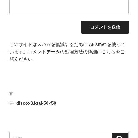
このサイトはスパムを低減するために Akismet を使って
います。
コメントデータの処理方法の詳細はこちらをご
覧ください
。
投
前
前
稿
の
discox3.ktai-50×50
ナ
投
ビ
稿
ゲ
ー
検
検