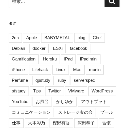
シ
索
索:
ョ
ン
タグ
2ch
Apple
BABYMETAL
blog
Chef
Debian
docker
ESXi
facebook
Gamification
Heroku
iPad
iPad mini
iPhone
Lifehack
Linux
Mac
munin
Perfume
qpstudy
ruby
serverspec
sfstudy
Tips
Twitter
VMware
WordPress
YouTube
お風呂
かしゆか
アウトプット
コミュニケーション
ストレージ友の会
プール
仕事
大本彩乃
樫野有香
深田恭子
習慣