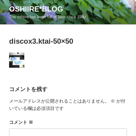
コ
OSHIIRE*BLOG
ン
The oshiire has been full of love since 1999
テ
ン
ツ
discox3.ktai-50×50
へ
ス
キ
ッ
プ
コメントを残す
メールアドレスが公開されることはありません。
※
が付
いている欄は必須項目です
コメント
※