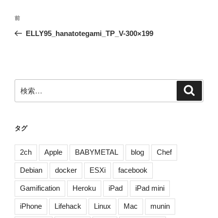
投
前
前
稿
の
ELLY95_hanatotegami_TP_V-300×199
ナ
投
ビ
稿
ゲ
ー
検
検
シ
索
索:
ョ
ン
タグ
2ch
Apple
BABYMETAL
blog
Chef
Debian
docker
ESXi
facebook
Gamification
Heroku
iPad
iPad mini
iPhone
Lifehack
Linux
Mac
munin