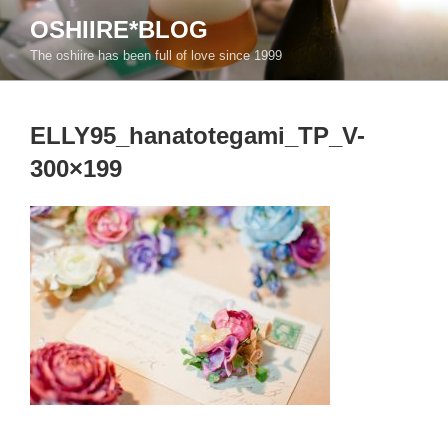
コ
OSHIIRE*BLOG
ン
The oshiire has been full of love since 1999
テ
ン
ツ
ELLY95_hanatotegami_TP_V-
へ
ス
300×199
キ
ッ
プ