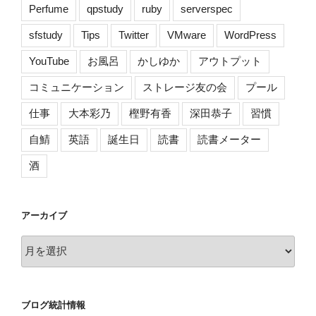
Perfume
qpstudy
ruby
serverspec
sfstudy
Tips
Twitter
VMware
WordPress
YouTube
お風呂
かしゆか
アウトプット
コミュニケーション
ストレージ友の会
プール
仕事
大本彩乃
樫野有香
深田恭子
習慣
自鯖
英語
誕生日
読書
読書メーター
酒
アーカイブ
ア
ー
カ
イ
ブログ統計情報
ブ