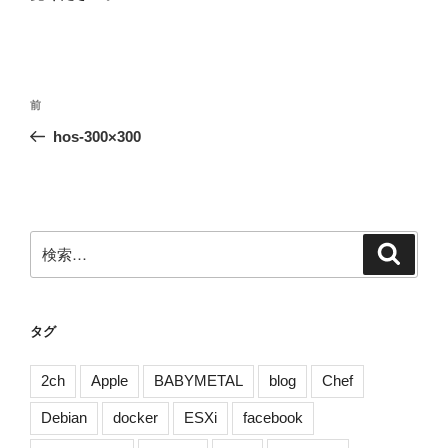
投
前
前
稿
の
hos-300×300
ナ
投
ビ
稿
ゲ
ー
検
検
シ
索
索:
ョ
ン
タグ
2ch
Apple
BABYMETAL
blog
Chef
Debian
docker
ESXi
facebook