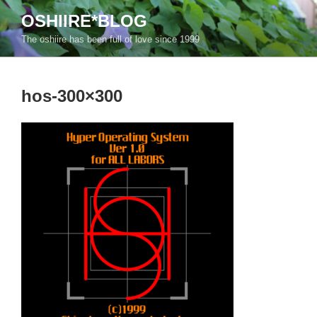
コ
OSHIIRE*BLOG
ン
The oshiire has been full of love since 1999
テ
ン
ツ
hos-300×300
へ
ス
キ
ッ
プ