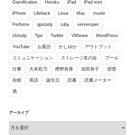
Gamification
Heroku
iPad
iPad mini
iPhone
Lifehack
Linux
Mac
munin
Perfume
qpstudy
ruby
serverspec
sfstudy
Tips
Twitter
VMware
WordPress
YouTube
お風呂
かしゆか
アウトプット
コミュニケーション
ストレージ友の会
プール
仕事
大本彩乃
樫野有香
深田恭子
習慣
自鯖
英語
誕生日
読書
読書メーター
酒
アーカイブ
ア
ー