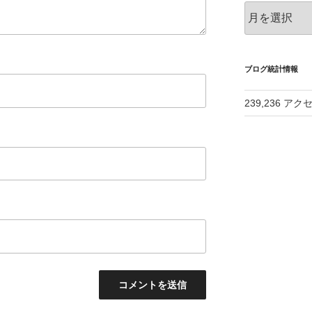
ア
ー
カ
イ
ブ
ブログ統計情報
239,236 アク