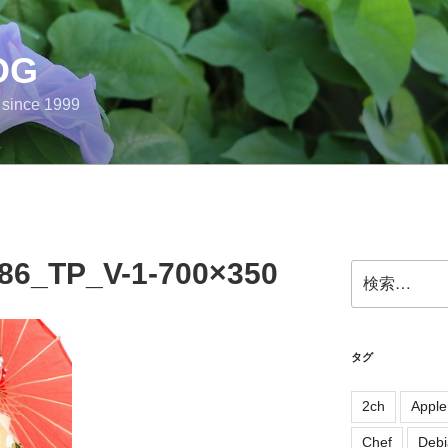
OG
e since 1999
86_TP_V-1-700×350
検
索:
タグ
2ch
Apple
Chef
Debi