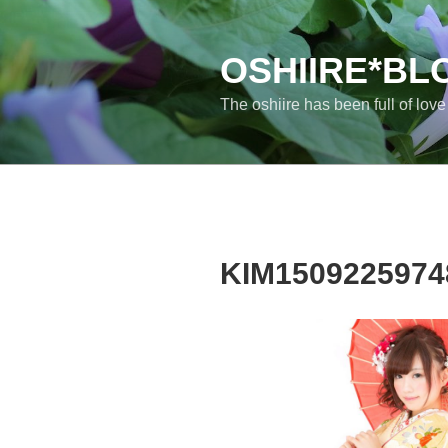
コ
ン
テ
OSHIIRE*BL
ン
The oshiire has been full of lov
ツ
へ
ス
キ
ッ
プ
KIM1509225974