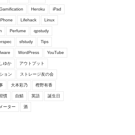
Gamification
Heroku
iPad
iPhone
Lifehack
Linux
n
Perfume
qpstudy
erspec
sfstudy
Tips
ware
WordPress
YouTube
しゆか
アウトプット
ション
ストレージ友の会
事
大本彩乃
樫野有香
習慣
自鯖
英語
誕生日
メーター
酒