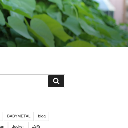
検
索
BABYMETAL
blog
an
docker
ESXi