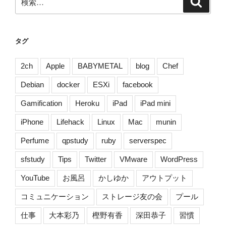
シ
索
索:
ョ
ン
タグ
2ch
Apple
BABYMETAL
blog
Chef
Debian
docker
ESXi
facebook
Gamification
Heroku
iPad
iPad mini
iPhone
Lifehack
Linux
Mac
munin
Perfume
qpstudy
ruby
serverspec
sfstudy
Tips
Twitter
VMware
WordPress
YouTube
お風呂
かしゆか
アウトプット
コミュニケーション
ストレージ友の会
プール
仕事
大本彩乃
樫野有香
深田恭子
習慣