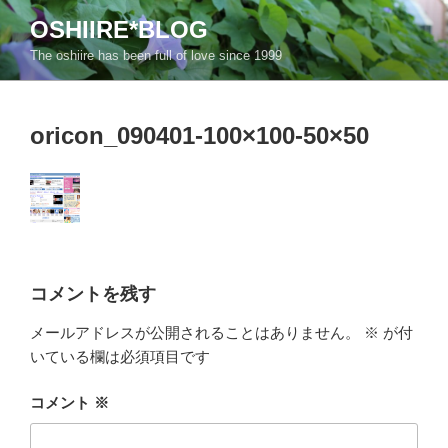
コ
OSHIIRE*BLOG
ン
The oshiire has been full of love since 1999
テ
ン
ツ
oricon_090401-100×100-50×50
へ
ス
キ
ッ
プ
コメントを残す
メールアドレスが公開されることはありません。
※
が付
いている欄は必須項目です
コメント
※