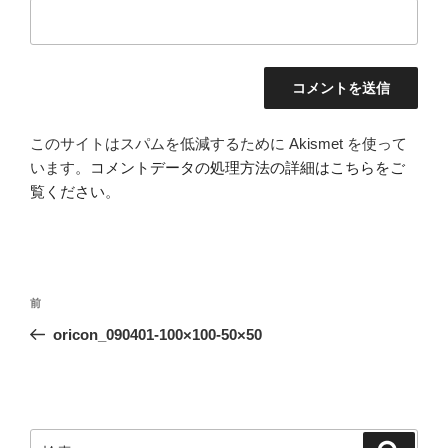
このサイトはスパムを低減するために Akismet を使って
います。
コメントデータの処理方法の詳細はこちらをご
覧ください
。
投
前
前
稿
の
oricon_090401-100×100-50×50
ナ
投
ビ
稿
ゲ
ー
検
検