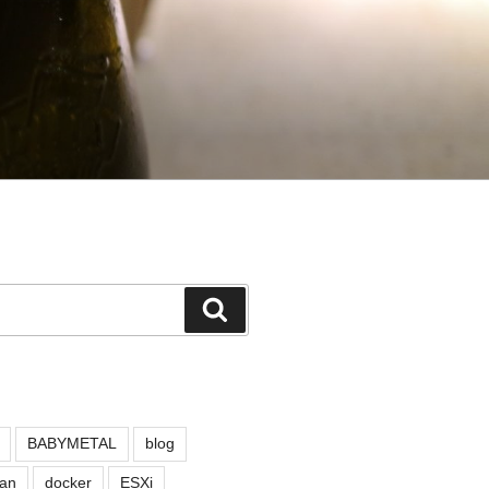
検
索
BABYMETAL
blog
an
docker
ESXi