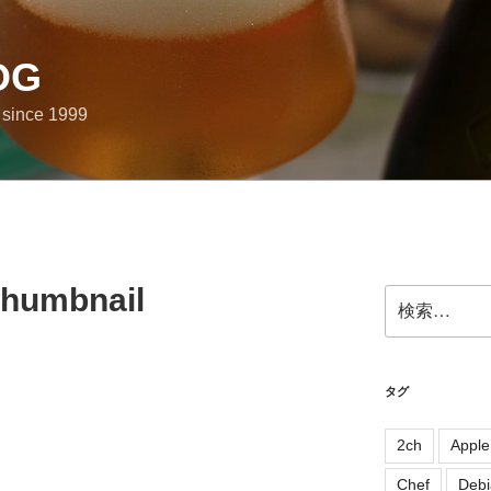
OG
e since 1999
thumbnail
検
索:
タグ
2ch
Apple
Chef
Debi