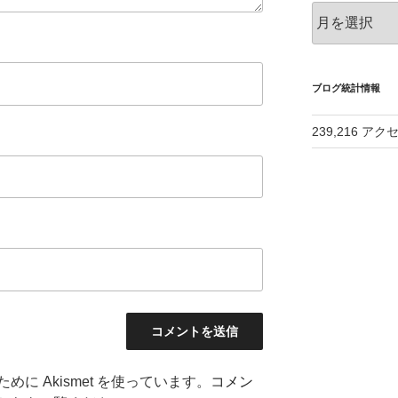
ア
ー
カ
イ
ブ
ブログ統計情報
239,216 アク
に Akismet を使っています。
コメン