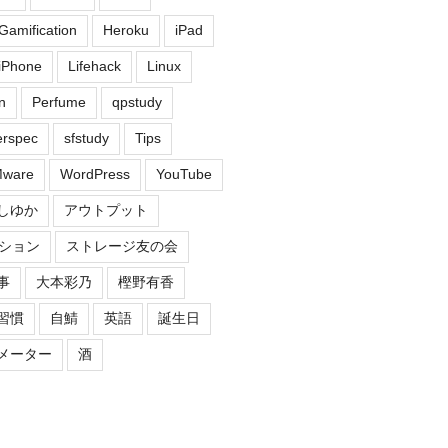
Gamification
Heroku
iPad
iPhone
Lifehack
Linux
n
Perfume
qpstudy
erspec
sfstudy
Tips
ware
WordPress
YouTube
しゆか
アウトプット
ション
ストレージ友の会
事
大本彩乃
樫野有香
習慣
自鯖
英語
誕生日
メーター
酒