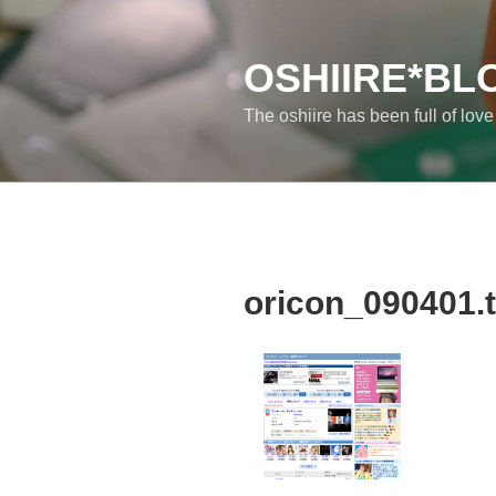
コ
ン
テ
OSHIIRE*BL
ン
The oshiire has been full of lov
ツ
へ
ス
キ
ッ
プ
oricon_090401.