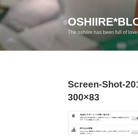
コ
ン
テ
OSHIIRE*BL
ン
The oshiire has been full of lov
ツ
へ
ス
キ
ッ
プ
Screen-Shot-201
300×83