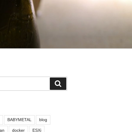
検
索
BABYMETAL
blog
an
docker
ESXi