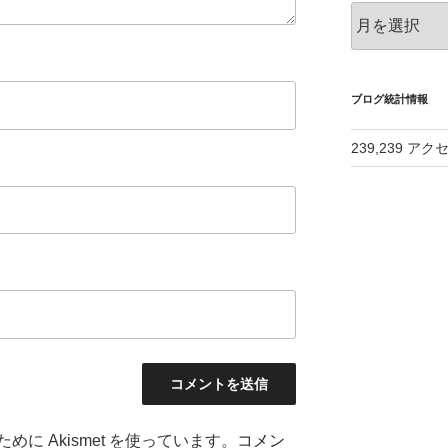
ア
ー
カ
イ
ブ
ブログ統計情報
239,239 アク
に Akismet を使っています。
コメン