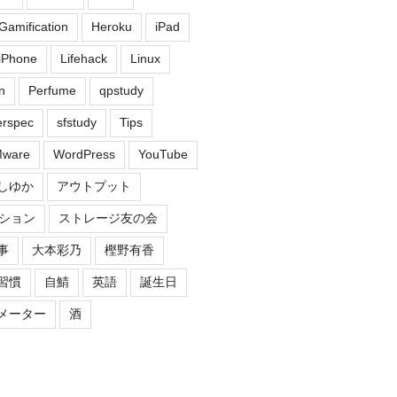
Gamification
Heroku
iPad
iPhone
Lifehack
Linux
n
Perfume
qpstudy
erspec
sfstudy
Tips
ware
WordPress
YouTube
しゆか
アウトプット
ション
ストレージ友の会
事
大本彩乃
樫野有香
習慣
自鯖
英語
誕生日
メーター
酒