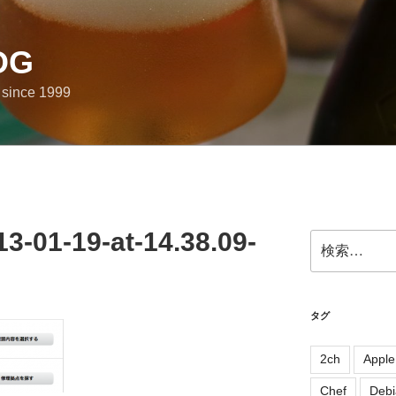
OG
e since 1999
3-01-19-at-14.38.09-
検
索:
タグ
2ch
Apple
Chef
Debi