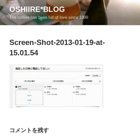
コ
OSHIIRE*BLOG
ン
The oshiire has been full of love since 1999
テ
ン
ツ
Screen-Shot-2013-01-19-at-
へ
ス
15.01.54
キ
ッ
プ
コメントを残す