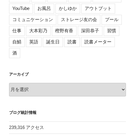
YouTube
お風呂
かしゆか
アウトプット
コミュニケーション
ストレージ友の会
プール
仕事
大本彩乃
樫野有香
深田恭子
習慣
自鯖
英語
誕生日
読書
読書メーター
酒
アーカイブ
ア
ー
カ
イ
ブログ統計情報
ブ
239,316 アクセス