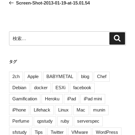
の
Screen-Shot-2013-01-19-at-15.01.54
ナ
投
ビ
稿
ゲ
ー
検
検
シ
索
索:
ョ
ン
タグ
2ch
Apple
BABYMETAL
blog
Chef
Debian
docker
ESXi
facebook
Gamification
Heroku
iPad
iPad mini
iPhone
Lifehack
Linux
Mac
munin
Perfume
qpstudy
ruby
serverspec
sfstudy
Tips
Twitter
VMware
WordPress