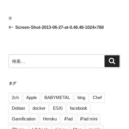
投
前
前
稿
の
Screen-Shot-2013-06-27-at-0.46.46-1024×768
ナ
投
ビ
稿
ゲ
ー
検
検
シ
索
索:
ョ
ン
タグ
2ch
Apple
BABYMETAL
blog
Chef
Debian
docker
ESXi
facebook
Gamification
Heroku
iPad
iPad mini