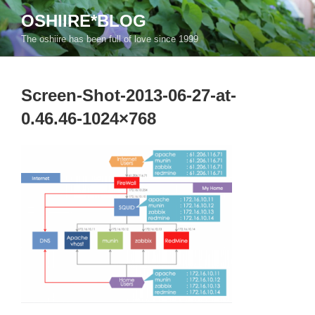
コ
OSHIIRE*BLOG
ン
The oshiire has been full of love since 1999
テ
ン
ツ
Screen-Shot-2013-06-27-at-
へ
ス
0.46.46-1024×768
キ
ッ
プ