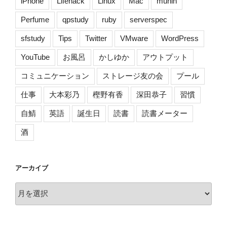
iPhone
Lifehack
Linux
Mac
munin
Perfume
qpstudy
ruby
serverspec
sfstudy
Tips
Twitter
VMware
WordPress
YouTube
お風呂
かしゆか
アウトプット
コミュニケーション
ストレージ友の会
プール
仕事
大本彩乃
樫野有香
深田恭子
習慣
自鯖
英語
誕生日
読書
読書メーター
酒
アーカイブ
ア
ー
カ
イ