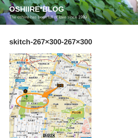
コ
OSHIIRE*BLOG
ン
The oshiire has been full of love since 1999
テ
ン
ツ
skitch-267×300-267×300
へ
ス
キ
ッ
プ