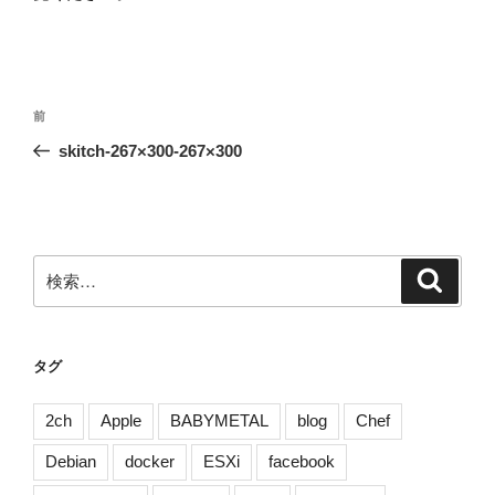
投
前
前
稿
の
skitch-267×300-267×300
ナ
投
ビ
稿
ゲ
ー
検
検
シ
索
索:
ョ
ン
タグ
2ch
Apple
BABYMETAL
blog
Chef
Debian
docker
ESXi
facebook