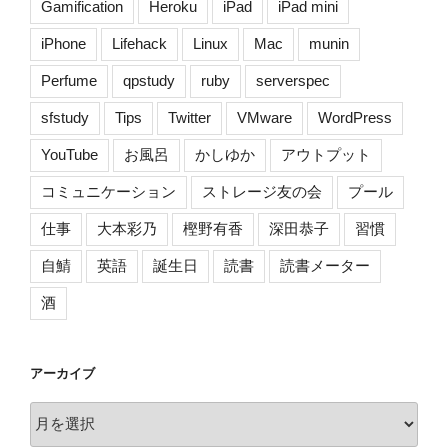
Gamification
Heroku
iPad
iPad mini
iPhone
Lifehack
Linux
Mac
munin
Perfume
qpstudy
ruby
serverspec
sfstudy
Tips
Twitter
VMware
WordPress
YouTube
お風呂
かしゆか
アウトプット
コミュニケーション
ストレージ友の会
プール
仕事
大本彩乃
樫野有香
深田恭子
習慣
自鯖
英語
誕生日
読書
読書メーター
酒
アーカイブ
ア
ー