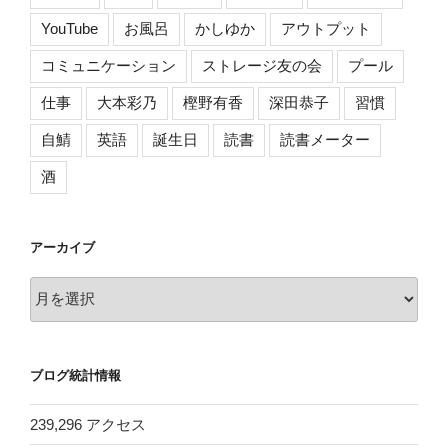
YouTube
お風呂
かしゆか
アウトプット
コミュニケーション
ストレージ友の会
プール
仕事
大本彩乃
樫野有香
深田恭子
習慣
自鯖
英語
誕生日
読書
読書メーター
酒
アーカイブ
ア
ー
カ
イ
ブログ統計情報
ブ
239,296 アクセス