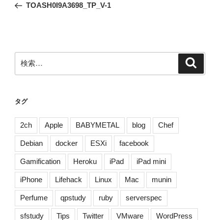
の
TOASH0I9A3698_TP_V-1
ナ
投
ビ
稿
ゲ
ー
検
検
シ
索
索:
ョ
ン
タグ
2ch
Apple
BABYMETAL
blog
Chef
Debian
docker
ESXi
facebook
Gamification
Heroku
iPad
iPad mini
iPhone
Lifehack
Linux
Mac
munin
Perfume
qpstudy
ruby
serverspec
sfstudy
Tips
Twitter
VMware
WordPress