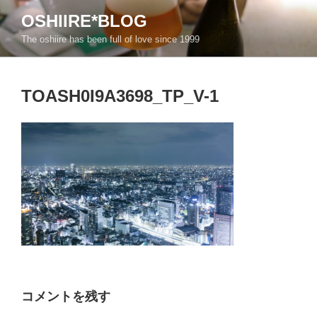
コ
OSHIIRE*BLOG
ン
The oshiire has been full of love since 1999
テ
ン
ツ
TOASH0I9A3698_TP_V-1
へ
ス
キ
ッ
プ
コメントを残す