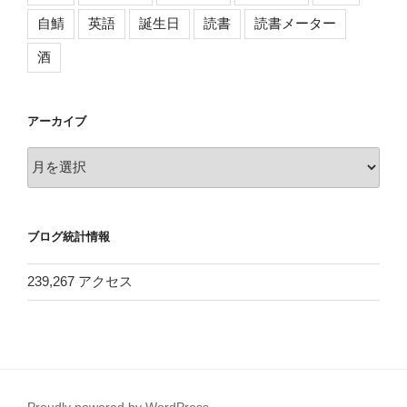
自鯖
英語
誕生日
読書
読書メーター
酒
アーカイブ
ア
ー
カ
イ
ブログ統計情報
ブ
239,267 アクセス
Proudly powered by WordPress