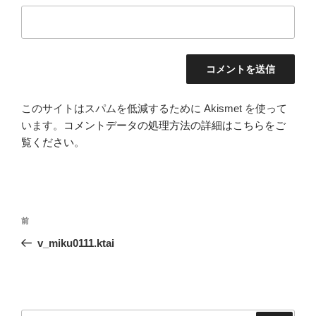
このサイトはスパムを低減するために Akismet を使って
います。
コメントデータの処理方法の詳細はこちらをご
覧ください
。
投
前
前
稿
の
v_miku0111.ktai
ナ
投
ビ
稿
ゲ
ー