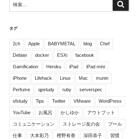
検
検
シ
索
索:
ョ
ン
タグ
2ch
Apple
BABYMETAL
blog
Chef
Debian
docker
ESXi
facebook
Gamification
Heroku
iPad
iPad mini
iPhone
Lifehack
Linux
Mac
munin
Perfume
qpstudy
ruby
serverspec
sfstudy
Tips
Twitter
VMware
WordPress
YouTube
お風呂
かしゆか
アウトプット
コミュニケーション
ストレージ友の会
プール
仕事
大本彩乃
樫野有香
深田恭子
習慣