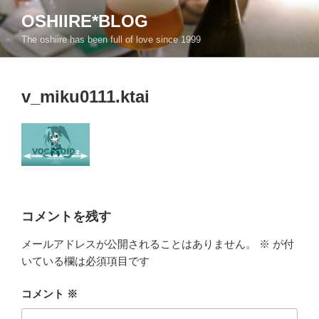
コ
OSHIIRE*BLOG
ン
The oshiire has been full of love since 1999
テ
ン
ツ
v_miku0111.ktai
へ
ス
キ
ッ
プ
コメントを残す
メールアドレスが公開されることはありません。
※
が付
いている欄は必須項目です
コメント
※