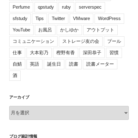
Perfume
qpstudy
ruby
serverspec
sfstudy
Tips
Twitter
VMware
WordPress
YouTube
お風呂
かしゆか
アウトプット
コミュニケーション
ストレージ友の会
プール
仕事
大本彩乃
樫野有香
深田恭子
習慣
自鯖
英語
誕生日
読書
読書メーター
酒
アーカイブ
ア
ー
カ
イ
ブログ統計情報