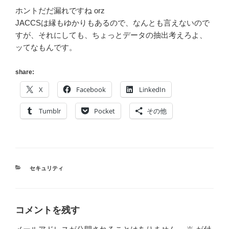
ホントだだ漏れですね orz
JACCSは縁もゆかりもあるので、なんとも言えないので
すが、それにしても、ちょっとデータの抽出考えろよ、
ッてなもんです。
share:
X
Facebook
LinkedIn
Tumblr
Pocket
その他
カ
セキュリティ
テ
ゴ
リ
ー
コメントを残す