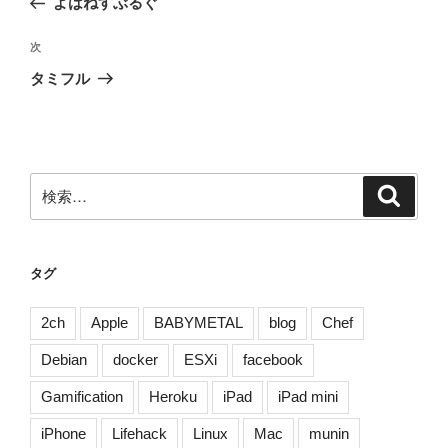
よはねすぶるぐ
ナ
投
ビ
稿
次
次
ゲ
の
タミフル
投
ー
稿
シ
ョ
ン
検
検
索
索:
タグ
2ch
Apple
BABYMETAL
blog
Chef
Debian
docker
ESXi
facebook
Gamification
Heroku
iPad
iPad mini
iPhone
Lifehack
Linux
Mac
munin