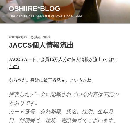
コ
OSHIIRE*BLOG
ン
The oshiire has been full of love since 1999
テ
ン
ツ
投
2007年2月27日
投稿者:
SHO
へ
稿
JACCS個人情報流出
ス
日:
キ
ッ
JACCSカード、会員15万人分の個人情報が流出 (っぽい
プ
もの)
あらやだ。身近に被害者発見。というかね。
押収したデータに記載されている内容は下記の
とおりです。
カード番号、有効期限、氏名、性別、生年月
日、郵便番号、住所、電話番号でございます。