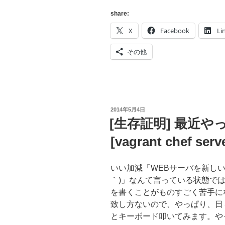
'Admin'
の
share:
パ
X
Facebook
Li
ス
ワ
その他
ー
ド
を
忘
れ
投
2014年5月4日
稿
[生存証明] 最近
た!
日:
助
[vagrant chef serv
け
て
いい加減「WEBサーバを新しいの
え
｀)」なんて言っている状態で
ら
を書くことがものすごく苦手に
い
致し方ないので、やっぱり、日
人!
とキーボード叩いてみます。やってみ
[PostgreSQL]”