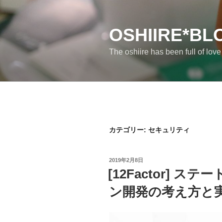
コ
ン
テ
OSHIIRE*BL
ン
The oshiire has been full of lov
ツ
へ
ス
キ
ッ
プ
カテゴリー:
セキュリティ
投
2019年2月8日
稿
[12Factor] 
日:
ン開発の考え方と