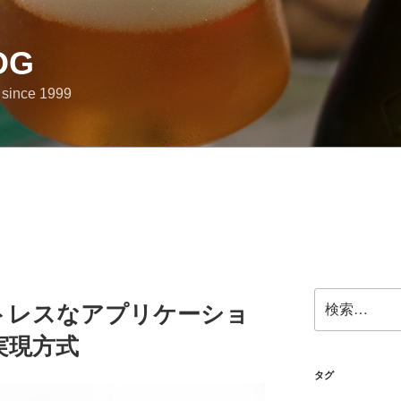
OG
e since 1999
検
ステートレスなアプリケーショ
索:
実現方式
タグ