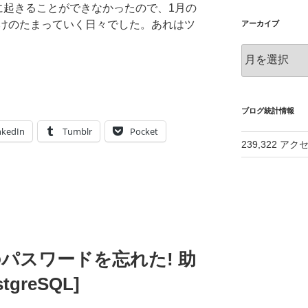
に起きることができなかったので、1月の
けのたまっていく日々でした。あれはツ
アーカイブ
ア
ー
カ
イ
ブ
ブログ統計情報
nkedIn
Tumblr
Pocket
239,322 アク
in' のパスワードを忘れた! 助
greSQL]