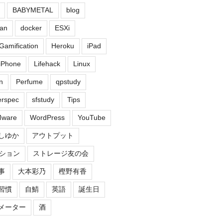
BABYMETAL
blog
an
docker
ESXi
Gamification
Heroku
iPad
iPhone
Lifehack
Linux
n
Perfume
qpstudy
erspec
sfstudy
Tips
ware
WordPress
YouTube
しゆか
アウトプット
ション
ストレージ友の会
事
大本彩乃
樫野有香
習慣
自鯖
英語
誕生日
メーター
酒