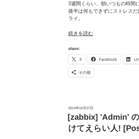
3週間くらい、朝いつもの時間
後半は何もできずにストレスだ
ライ。
“[12Factor]
続きを読む
ス
テ
share:
ー
X
Facebook
Li
ト
レ
その他
ス
な
ア
プ
リ
投
2014年10月27日
稿
[zabbix] 'Adm
ケ
日:
ー
けてえらい人! [Post
シ
ョ