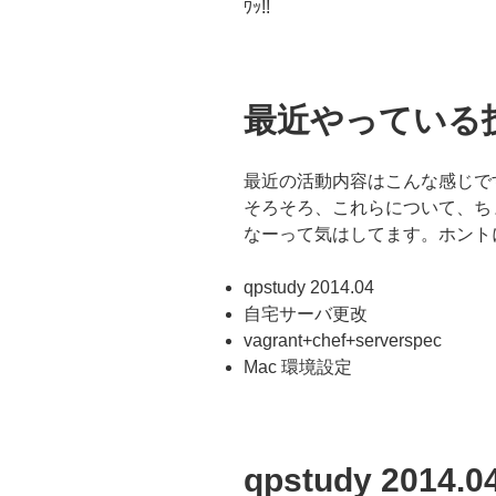
ﾜｯ!!
の
最近やっている
最近の活動内容はこんな感じで
そろそろ、これらについて、ち
なーって気はしてます。ホント
qpstudy 2014.04
自宅サーバ更改
vagrant+chef+serverspec
Mac 環境設定
qpstudy 2014.0