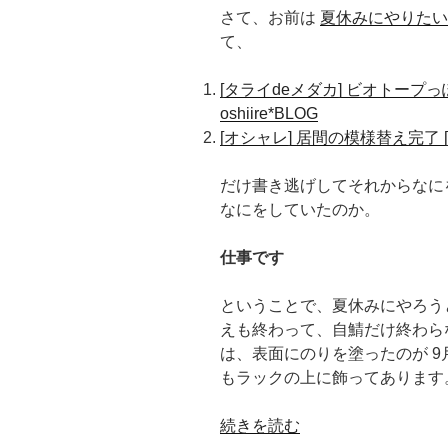
さて、お前は
夏休みにやりたいこと re
ン
て、
開
発
[タライdeメダカ] ビオトープっ
の
oshiire*BLOG
考
[オシャレ] 居間の模様替え完了 [夏休み
え
方
だけ書き逃げしてそれからなに
と
なにをしていたのか。
実
現
仕事です
方
式”
ということで、夏休みにやろう
の
えも終わって、自鯖だけ終わら
は、表面にのりを塗ったのが 
もラックの上に飾ってあります
“[zabbix]
続きを読む