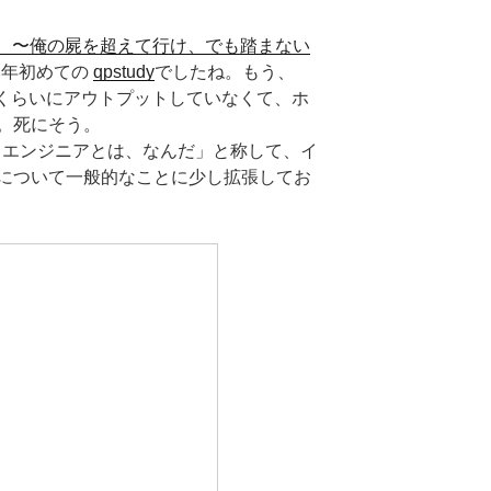
4 一般枠 〜俺の屍を超えて行け、でも踏まない
本年初めての
qpstudy
でしたね。もう、
しいくらいにアウトプットしていなくて、ホ
。死にそう。
フラエンジニアとは、なんだ」と称して、イ
について一般的なことに少し拡張してお