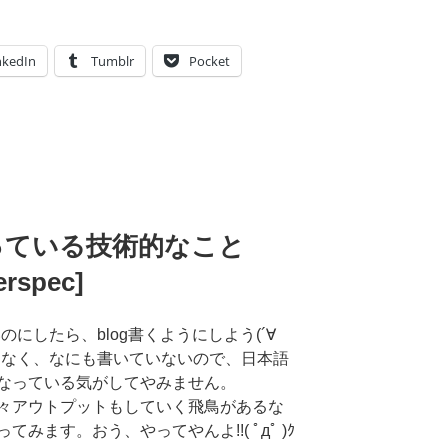
nkedIn
Tumblr
Pocket
やっている技術的なこと
erspec]
にしたら、blog書くようにしよう(´∀
はなく、なにも書いていないので、日本語
なっている気がしてやみません。
々アウトプットもしていく飛鳥があるな
ます。おう、やってやんよ!!( ﾟдﾟ )ｸ