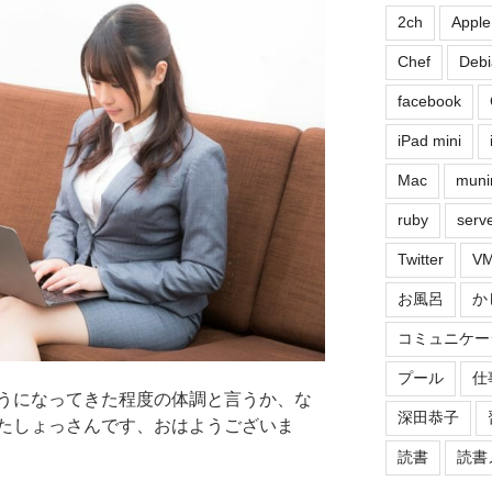
2ch
Apple
Chef
Debi
facebook
iPad mini
Mac
muni
ruby
serv
Twitter
VM
お風呂
か
コミュニケー
プール
仕
うになってきた程度の体調と言うか、な
深田恭子
たしょっさんです、おはようございま
読書
読書