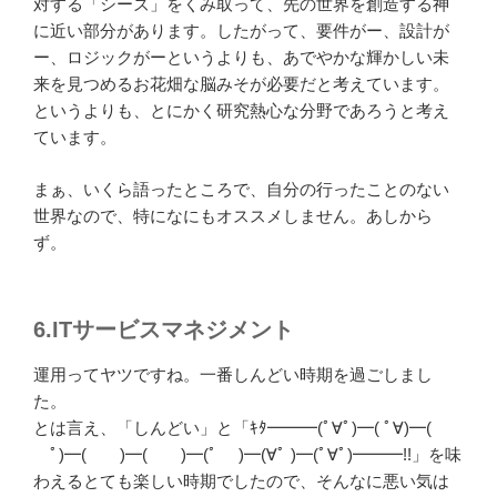
対する「シーズ」をくみ取って、先の世界を創造する神
に近い部分があります。したがって、要件がー、設計が
ー、ロジックがーというよりも、あでやかな輝かしい未
来を見つめるお花畑な脳みそが必要だと考えています。
というよりも、とにかく研究熱心な分野であろうと考え
ています。
まぁ、いくら語ったところで、自分の行ったことのない
世界なので、特になにもオススメしません。あしから
ず。
6.ITサービスマネジメント
運用ってヤツですね。一番しんどい時期を過ごしまし
た。
とは言え、「しんどい」と「ｷﾀ━━━(ﾟ∀ﾟ)━( ﾟ∀)━(
ﾟ)━( )━( )━(ﾟ )━(∀ﾟ )━(ﾟ∀ﾟ)━━━!!」を味
わえるとても楽しい時期でしたので、そんなに悪い気は