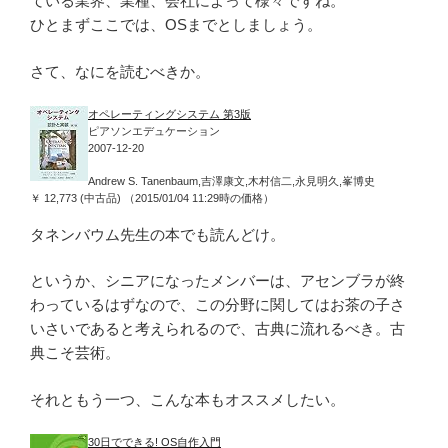
ている業界、業種、会社によって様々ですね。
ひとまずここでは、OSまでとしましょう。
さて、なにを読むべきか。
オペレーティングシステム 第3版
ピアソンエデュケーション
2007-12-20
Andrew S. Tanenbaum,吉澤康文,木村信二,永見明久,峯博史
￥ 12,773 (中古品) （2015/01/04 11:29時の価格）
タネンバウム先生の本でも読んどけ。
というか、シニアになったメンバーは、アセンブラが終
わっているはずなので、この分野に関してはお茶の子さ
いさいであると考えられるので、古典に流れるべき。古
典こそ芸術。
それともう一つ、こんな本もオススメしたい。
30日でできる! OS自作入門