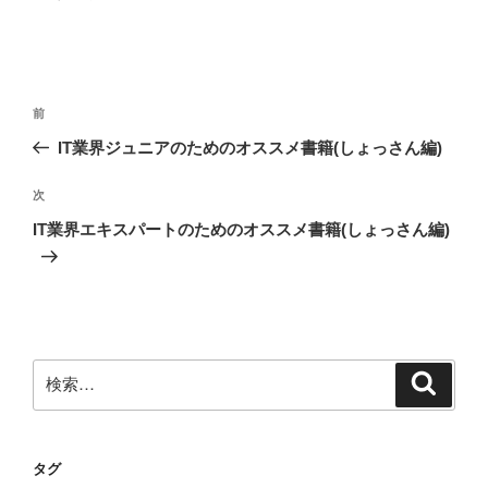
投
前
前
稿
の
IT業界ジュニアのためのオススメ書籍(しょっさん編)
ナ
投
ビ
稿
次
次
ゲ
の
IT業界エキスパートのためのオススメ書籍(しょっさん編)
投
ー
稿
シ
ョ
ン
検
検
索
索:
タグ