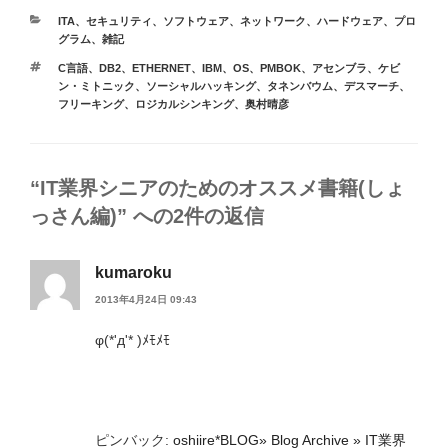
カ
ITA
、
セキュリティ
、
ソフトウェア
、
ネットワーク
、
ハードウェア
、
プロ
テ
グラム
、
雑記
ゴ
タ
C言語
、
DB2
、
ETHERNET
、
IBM
、
OS
、
PMBOK
、
アセンブラ
、
ケビ
リ
グ
ン・ミトニック
、
ソーシャルハッキング
、
タネンバウム
、
デスマーチ
、
ー
フリーキング
、
ロジカルシンキング
、
奥村晴彦
“IT業界シニアのためのオススメ書籍(しょ
っさん編)” への2件の返信
kumaroku
2013年4月24日 09:43
φ(*'д'* )ﾒﾓﾒﾓ
ピンバック:
oshiire*BLOG» Blog Archive » IT業界