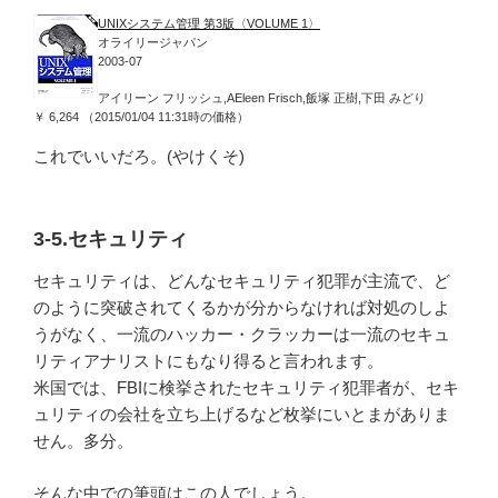
UNIXシステム管理 第3版〈VOLUME 1〉
オライリージャパン
2003-07
アイリーン フリッシュ,AEleen Frisch,飯塚 正樹,下田 みどり
￥ 6,264 （2015/01/04 11:31時の価格）
これでいいだろ。(やけくそ)
3-5.セキュリティ
セキュリティは、どんなセキュリティ犯罪が主流で、ど
のように突破されてくるかが分からなければ対処のしよ
うがなく、一流のハッカー・クラッカーは一流のセキュ
リティアナリストにもなり得ると言われます。
米国では、FBIに検挙されたセキュリティ犯罪者が、セキ
ュリティの会社を立ち上げるなど枚挙にいとまがありま
せん。多分。
そんな中での筆頭はこの人でしょう。