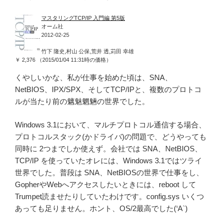
マスタリングTCP/IP 入門編 第5版
オーム社
2012-02-25
竹下 隆史,村山 公保,荒井 透,苅田 幸雄
￥ 2,376 （2015/01/04 11:31時の価格）
くやしいかな、私が仕事を始めた頃は、SNA、
NetBIOS、IPX/SPX、そしてTCP/IPと、複数のプロトコ
ルが当たり前の魑魅魍魎の世界でした。
Windows 3.1において、マルチプロトコル通信する場合、
プロトコルスタック(かドライバ)の問題で、どうやっても
同時に 2つまでしか使えず。会社では SNA、NetBIOS、
TCP/IP を使っていたオレには、Windows 3.1ではツライ
世界でした。普段は SNA、NetBIOSの世界で仕事をし、
GopherやWebへアクセスしたいときには、reboot して
Trumpet読ませたりしていたわけです。config.sys いくつ
あっても足りません。ホント、OS/2最高でした(‘A`)