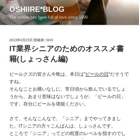
コ
OSHIIRE*BLOG
ン
The oshiire has been full of love since 1999
テ
ン
ツ
投
へ
2013年4月23日
投稿者:
SHO
稿
IT業界シニアのためのオススメ書
ス
日:
キ
籍(しょっさん編)
ッ
プ
ビールクズの皆さん今晩は、本日は”
ビールの日
“だそうで
すね。
そんなことお構いなしに、常日頃から飲んでいるでしょ
うから、あまり意味はないでしょうが、「ビールの日」
です。存分にビールを堪能ください。
さて、そんなこんなで、「シニア」までやってきまし
た。ITシニアの方々こんばんは、しょっさんです。
ところで「シニア」ってどの程度のレベルを指すのでし