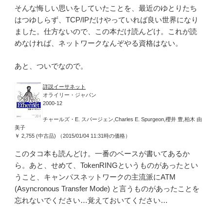
そんな悔しい思いをしていたことを、最近のゆとりたち
はつゆしらず、TCP/IPだけやっていれば良い世界になり
ました。仕方ないので、この本だけ読んどけ。これが読
めなければ、ネットワークなんぞやる資格はない。
あと、ついでなので。
詳説イーサネット
オライリー・ジャパン
2000-12
チャールズ・E. スパージェン,Charles E. Spurgeon,櫻井 豊,柏木 由
美子
￥ 2,755 (中古品) （2015/01/04 11:31時の価格）
このタコ本も読んどけ。一番のベースが書いてあるか
ら。あと、せめて、TokenRINGというものがあったとい
うこと、キャンパスネットワークの主流派にATM
(Asyncronous Transfer Mode) と言うものがあったことを
忘れないでください…覚えておいてください…