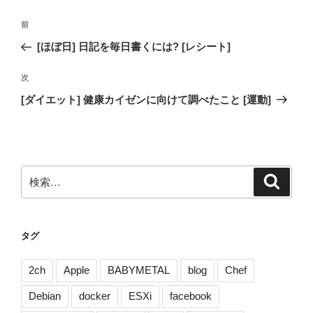
投
前
前
稿
の
[ほぼ日] 日記を毎日書くには? [レシート]
ナ
投
ビ
稿
次
次
ゲ
の
[ダイエット] 健康カイゼンに向けて調べたこと [運動]
投
ー
稿
シ
ョ
ン
検
検
索
索:
タグ
2ch
Apple
BABYMETAL
blog
Chef
Debian
docker
ESXi
facebook