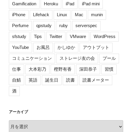
Gamification
Heroku
iPad
iPad mini
iPhone
Lifehack
Linux
Mac
munin
Perfume
qpstudy
ruby
serverspec
sfstudy
Tips
Twitter
VMware
WordPress
YouTube
お風呂
かしゆか
アウトプット
コミュニケーション
ストレージ友の会
プール
仕事
大本彩乃
樫野有香
深田恭子
習慣
自鯖
英語
誕生日
読書
読書メーター
酒
アーカイブ
ア
ー