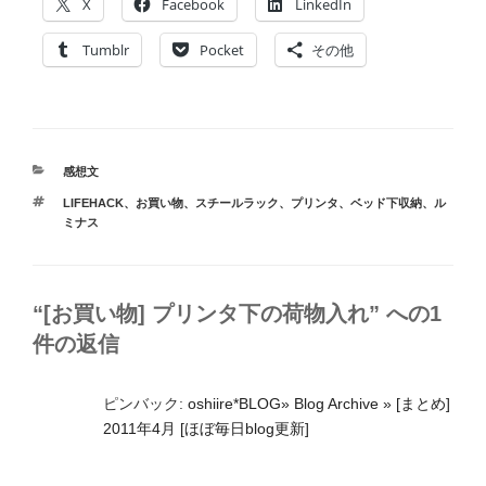
X
Facebook
LinkedIn
Tumblr
Pocket
その他
カ
感想文
テ
タ
LIFEHACK
、
お買い物
、
スチールラック
、
プリンタ
、
ベッド下収納
、
ル
ゴ
グ
ミナス
リ
ー
“[お買い物] プリンタ下の荷物入れ” への1
件の返信
ピンバック:
oshiire*BLOG» Blog Archive » [まとめ]
2011年4月 [ほぼ毎日blog更新]