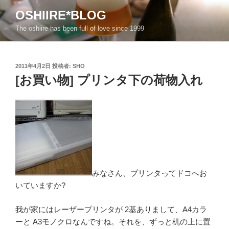
コ
OSHIIRE*BLOG
ン
The oshiire has been full of love since 1999
テ
ン
ツ
投
へ
2011年4月2日
投稿者:
SHO
稿
[お買い物] プリンタ下の荷物入れ
ス
日:
キ
ッ
プ
みなさん、プリンタってドコへお
いていますか?
我が家にはレーザープリンタが 2基ありまして、A4カラ
ーと A3モノクロなんですね。それを、ずっと机の上に置