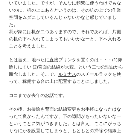
いていました。ですが、そんなに頻繁に使うわけでもな
いのに、机の上にあるというのは、その机の上での作業
空間をムダにしているんじゃないかなと感じていまし
た。
我が家には机が二つありますので、それであれば、片側
の机の下へ入れてしまってもいいかなーと、下へ入れる
ことを考えました。
とは言え、地べたに直接プリンタを置くのは・・・(1)掃
除しにくい (2)背面の結線が大変。という二つの理由から
断念しました。そこで、
ルミナス
のスチールラックを使
って、稼働する台の上に配置することにしました。
ココまでが去年のお話です。
その後、お掃除も背面の結線変更もお手軽になったはな
ったで良かったんですが、下の隙間がもったいないなー
ということに気がつきました。とは言え、ここにがっち
りなにかを設置してしまうと、もともとの掃除や結線上