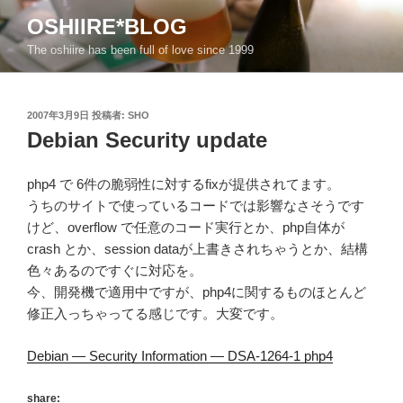
コ
OSHIIRE*BLOG
ン
The oshiire has been full of love since 1999
テ
ン
ツ
投
2007年3月9日
投稿者:
SHO
へ
稿
Debian Security update
ス
日:
キ
ッ
php4 で 6件の脆弱性に対するfixが提供されてます。
プ
うちのサイトで使っているコードでは影響なさそうです
けど、overflow で任意のコード実行とか、php自体が
crash とか、session dataが上書きされちゃうとか、結構
色々あるのですぐに対応を。
今、開発機で適用中ですが、php4に関するものほとんど
修正入っちゃってる感じです。大変です。
Debian — Security Information — DSA-1264-1 php4
share: