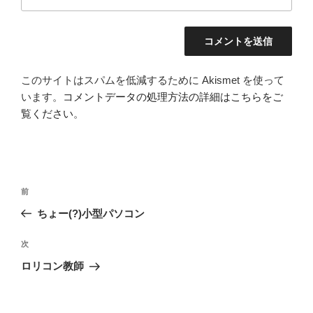
このサイトはスパムを低減するために Akismet を使って
います。
コメントデータの処理方法の詳細はこちらをご
覧ください
。
投
前
前
稿
の
ちょー(?)小型パソコン
ナ
投
ビ
稿
次
次
ゲ
の
ロリコン教師
投
ー
稿
シ