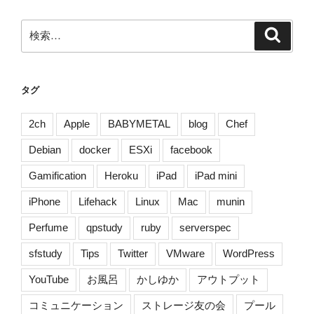
ョ
ン
検
検
索
索:
タグ
2ch
Apple
BABYMETAL
blog
Chef
Debian
docker
ESXi
facebook
Gamification
Heroku
iPad
iPad mini
iPhone
Lifehack
Linux
Mac
munin
Perfume
qpstudy
ruby
serverspec
sfstudy
Tips
Twitter
VMware
WordPress
YouTube
お風呂
かしゆか
アウトプット
コミュニケーション
ストレージ友の会
プール