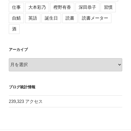
仕事
大本彩乃
樫野有香
深田恭子
習慣
自鯖
英語
誕生日
読書
読書メーター
酒
アーカイブ
ア
ー
カ
イ
ブログ統計情報
ブ
239,323 アクセス