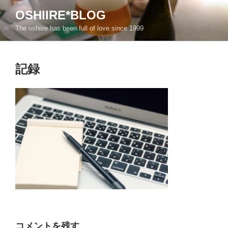
コ
OSHIIRE*BLOG
ン
The oshiire has been full of love since 1999
テ
ン
ツ
記録
へ
ス
キ
ッ
プ
コメントを残す