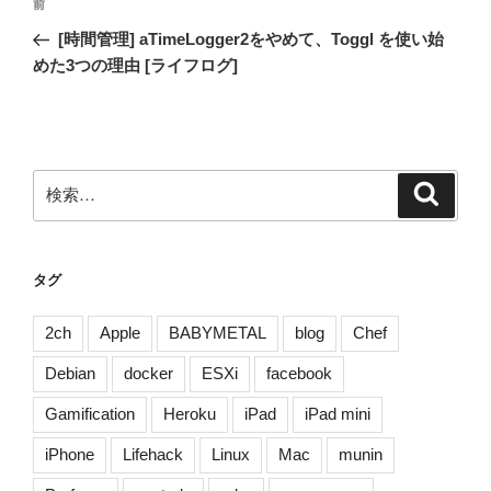
前
前
稿
の
[時間管理] aTimeLogger2をやめて、Toggl を使い始
ナ
投
めた3つの理由 [ライフログ]
ビ
稿
ゲ
ー
シ
検
検
ョ
索
索:
ン
タグ
2ch
Apple
BABYMETAL
blog
Chef
Debian
docker
ESXi
facebook
Gamification
Heroku
iPad
iPad mini
iPhone
Lifehack
Linux
Mac
munin