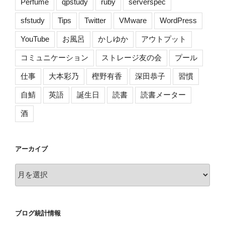
Perfume
qpstudy
ruby
serverspec
sfstudy
Tips
Twitter
VMware
WordPress
YouTube
お風呂
かしゆか
アウトプット
コミュニケーション
ストレージ友の会
プール
仕事
大本彩乃
樫野有香
深田恭子
習慣
自鯖
英語
誕生日
読書
読書メーター
酒
アーカイブ
ア
ー
カ
イ
ブログ統計情報
ブ