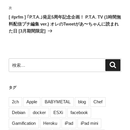
ビ
稿
ゲ
次
次
の
ー
[ #prfm ] ｢P.T.A.｣発足5周年記念企画！ P.T.A. TV (1時間無
投
シ
料配信プチ編集 ver.) オレのTweetがあ〜ちゃんに読まれ
稿
た日 [3月期間限定]
ョ
ン
検
検
索
索:
タグ
2ch
Apple
BABYMETAL
blog
Chef
Debian
docker
ESXi
facebook
Gamification
Heroku
iPad
iPad mini