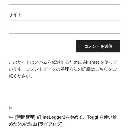
サイト
このサイトはスパムを低減するために Akismet を使って
います。
コメントデータの処理方法の詳細はこちらをご
覧ください
。
投
前
前
稿
の
[時間管理] aTimeLogger2をやめて、Toggl を使い始
ナ
投
めた3つの理由 [ライフログ]