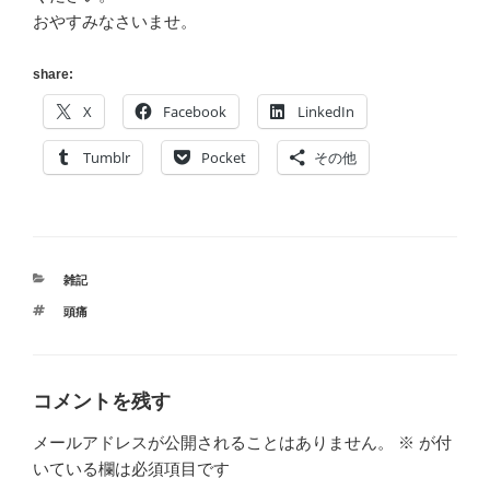
おやすみなさいませ。
share:
X
Facebook
LinkedIn
Tumblr
Pocket
その他
カ
雑記
テ
タ
頭痛
ゴ
グ
リ
ー
コメントを残す
メールアドレスが公開されることはありません。
※
が付
いている欄は必須項目です