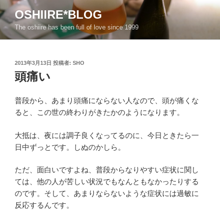
コ
OSHIIRE*BLOG
ン
The oshiire has been full of love since 1999
テ
ン
ツ
投
2013年3月13日
投稿者:
SHO
へ
稿
頭痛い
ス
日:
キ
ッ
普段から、あまり頭痛にならない人なので、頭が痛くな
プ
ると、この世の終わりがきたかのようになります。
大抵は、夜には調子良くなってるのに、今日ときたら一
日中ずっとです。しぬのかしら。
ただ、面白いですよね、普段からなりやすい症状に関し
ては、他の人が苦しい状況でもなんともなかったりする
のです。そして、あまりならないような症状には過敏に
反応するんです。