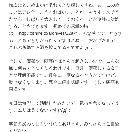
最近だと、めまいは慣れてきた感じですね。あ、このめ
まいはアレだ。こうすればいい、とか、もうすぐ来そう
だから、しばらく大人しくしておくか、とか冷静に対処
することもできます。初めての眩暈の時
は、”http://oshiire.to/archives/1287″ こんな感じで、どうす
ることもできなかったんですけどねー。おかげさまで、
これの所為でお酒を控えてるんですよ´д` ;
そして、便秘や、頭痛はほとんど起きないので、こんな
風に何もできなくなるわけです。毎月、便秘してる女子
とか理解不能です。数年に一度なるかどうかですけど、
動けなくなります。完全に停止状態です。そして頭痛も
同様です。
今日は無理して活動したみたいで、気持ち悪くなってま
す。ムリは良くないですね´д` ;
季節の変わり目というのもあります、みなさんまご自愛
ください。