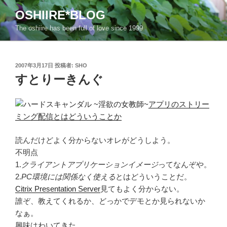
コ
OSHIIRE*BLOG
ン
The oshiire has been full of love since 1999
テ
ン
ツ
投
へ
2007年3月17日
投稿者:
SHO
稿
すとりーきんぐ
ス
日:
キ
ッ
アプリのストリー
プ
ミング配信とはどういうことか
読んだけどよく分からないオレがどうしよう。
不明点
1.
クライアントアプリケーションイメージ
ってなんぞや。
2.
PC環境には関係なく使える
とはどういうことだ。
Citrix Presentation Server
見てもよく分からない。
誰ぞ、教えてくれるか、どっかでデモとか見られないか
なぁ。
興味はわいてきた。