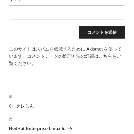
このサイトはスパムを低減するために Akismet を使って
います。
コメントデータの処理方法の詳細はこちらをご
覧ください
。
投
前
前
稿
の
クレしん
ナ
投
ビ
稿
次
次
ゲ
の
RedHat Enterprise Linux 5.
投