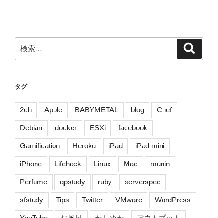
ー
稿
シ
ョ
ン
検
検
索
索:
タグ
2ch
Apple
BABYMETAL
blog
Chef
Debian
docker
ESXi
facebook
Gamification
Heroku
iPad
iPad mini
iPhone
Lifehack
Linux
Mac
munin
Perfume
qpstudy
ruby
serverspec
sfstudy
Tips
Twitter
VMware
WordPress
YouTube
お風呂
かしゆか
アウトプット