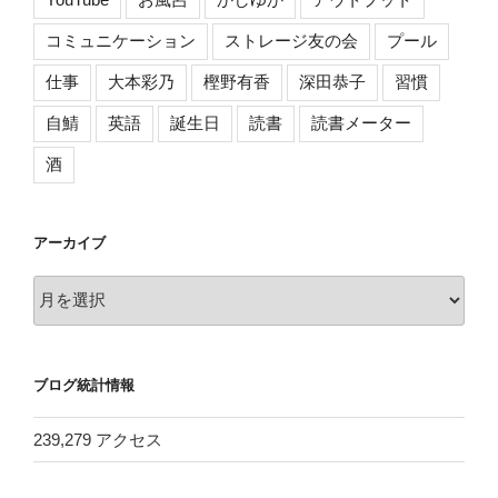
コミュニケーション
ストレージ友の会
プール
仕事
大本彩乃
樫野有香
深田恭子
習慣
自鯖
英語
誕生日
読書
読書メーター
酒
アーカイブ
ア
ー
カ
イ
ブログ統計情報
ブ
239,279 アクセス