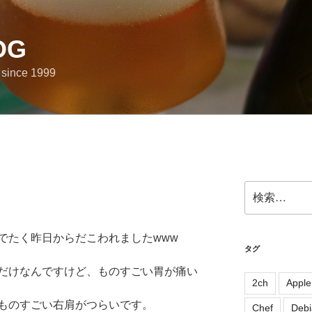
OG
e since 1999
検
索:
でたく昨日からだこわれましたwww
タグ
だけなんですけど、ものすごい胃が痛い
2ch
Apple
ものすごい右肩がつらいです。
Chef
Debi