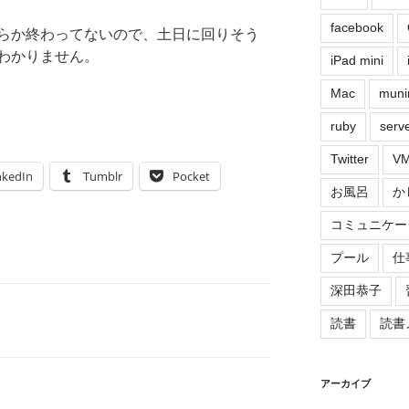
facebook
らか終わってないので、土日に回りそう
わかりません。
iPad mini
Mac
muni
ruby
serv
Twitter
VM
nkedIn
Tumblr
Pocket
お風呂
か
コミュニケー
プール
仕
深田恭子
読書
読書
アーカイブ