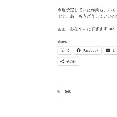
今週予定していた作業も、いく
です。あーもうどうしていいか
ぁぁ、おなかいたすぎます orz
share:
X
Facebook
Li
その他
カ
雑記
テ
ゴ
リ
ー