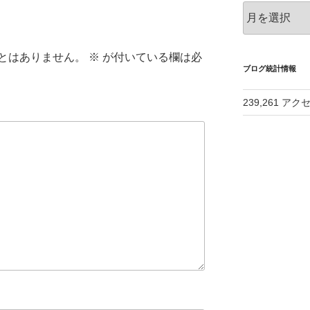
ア
ー
カ
イ
とはありません。
※
が付いている欄は必
ブ
ブログ統計情報
239,261 アク