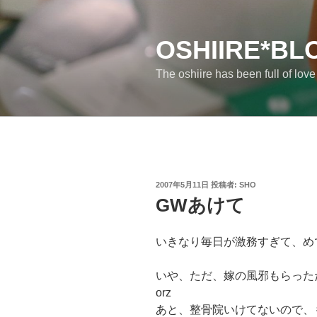
コ
ン
テ
OSHIIRE*BL
ン
The oshiire has been full of lov
ツ
へ
ス
キ
ッ
プ
投
2007年5月11日
投稿者:
SHO
稿
GWあけて
日:
いきなり毎日が激務すぎて、め
いや、ただ、嫁の風邪もらった
orz
あと、整骨院いけてないので、