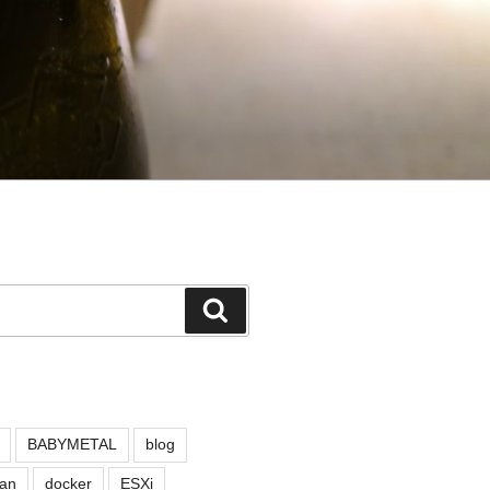
検
索
BABYMETAL
blog
an
docker
ESXi