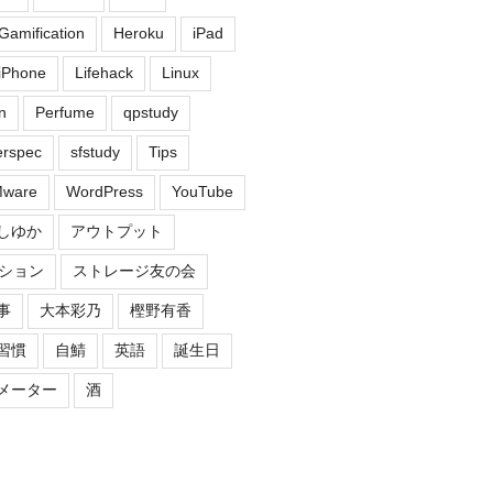
Gamification
Heroku
iPad
iPhone
Lifehack
Linux
n
Perfume
qpstudy
erspec
sfstudy
Tips
ware
WordPress
YouTube
しゆか
アウトプット
ション
ストレージ友の会
事
大本彩乃
樫野有香
習慣
自鯖
英語
誕生日
メーター
酒