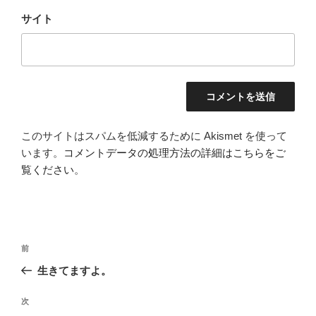
サイト
このサイトはスパムを低減するために Akismet を使って
います。
コメントデータの処理方法の詳細はこちらをご
覧ください
。
投
前
前
稿
の
生きてますよ。
ナ
投
ビ
稿
次
次