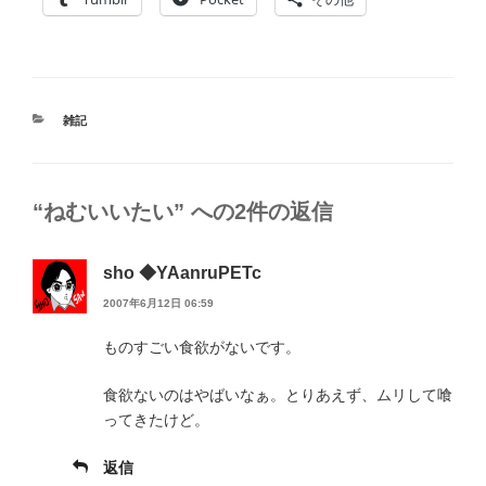
カ
雑記
テ
ゴ
リ
ー
“ねむいいたい” への2件の返信
sho ◆YAanruPETc
2007年6月12日 06:59
ものすごい食欲がないです。
食欲ないのはやばいなぁ。とりあえず、ムリして喰
ってきたけど。
返信