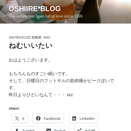
コ
OSHIIRE*BLOG
ン
The oshiire has been full of love since 1999
テ
ン
ツ
投
2007年6月12日
投稿者:
SHO
へ
稿
ねむいいたい
ス
日:
キ
ッ
おはようございます。
プ
もちろんものすごい眠いです。
そして、日曜日のフットサルの筋肉痛がピークぽいで
す。
昨日よりひどいなんて・・・ orz
share:
X
Facebook
LinkedIn
Tumblr
Pocket
その他