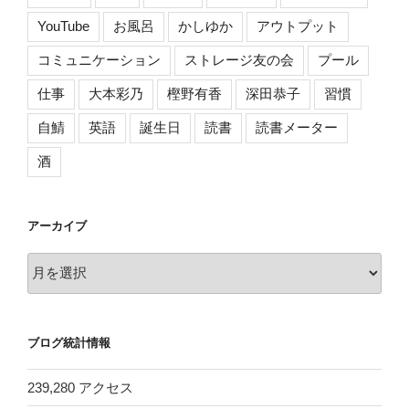
YouTube
お風呂
かしゆか
アウトプット
コミュニケーション
ストレージ友の会
プール
仕事
大本彩乃
樫野有香
深田恭子
習慣
自鯖
英語
誕生日
読書
読書メーター
酒
アーカイブ
ア
ー
カ
イ
ブログ統計情報
ブ
239,280 アクセス