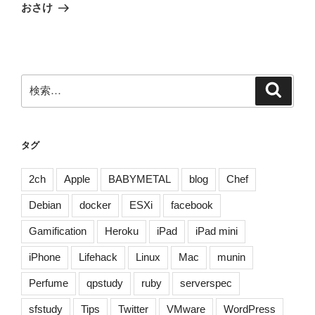
ゲ
の
おさけ
投
ー
稿
シ
ョ
ン
検
検
索
索:
タグ
2ch
Apple
BABYMETAL
blog
Chef
Debian
docker
ESXi
facebook
Gamification
Heroku
iPad
iPad mini
iPhone
Lifehack
Linux
Mac
munin
Perfume
qpstudy
ruby
serverspec
sfstudy
Tips
Twitter
VMware
WordPress