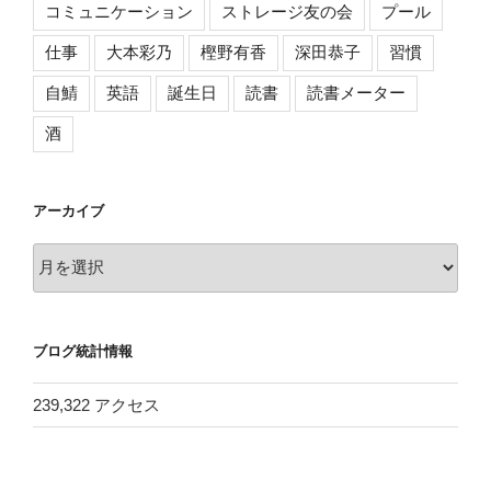
コミュニケーション
ストレージ友の会
プール
仕事
大本彩乃
樫野有香
深田恭子
習慣
自鯖
英語
誕生日
読書
読書メーター
酒
アーカイブ
ア
ー
カ
イ
ブログ統計情報
ブ
239,322 アクセス