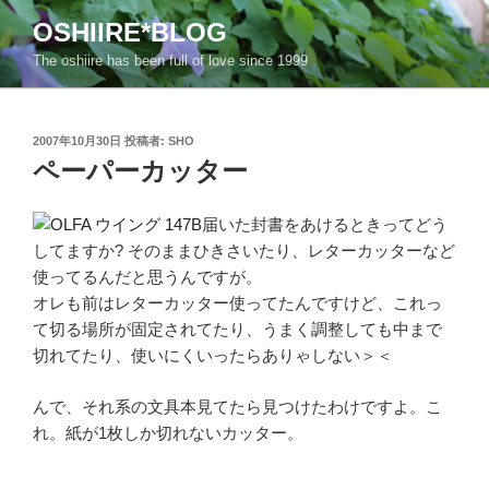
コ
OSHIIRE*BLOG
ン
The oshiire has been full of love since 1999
テ
ン
ツ
投
へ
2007年10月30日
投稿者:
SHO
稿
ペーパーカッター
ス
日:
キ
ッ
届いた封書をあけるときってどう
プ
してますか? そのままひきさいたり、レターカッターなど
使ってるんだと思うんですが。
オレも前はレターカッター使ってたんですけど、これっ
て切る場所が固定されてたり、うまく調整しても中まで
切れてたり、使いにくいったらありゃしない＞＜
んで、それ系の文具本見てたら見つけたわけですよ。こ
れ。紙が1枚しか切れないカッター。