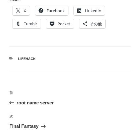
X
Facebook
LinkedIn
Tumblr
Pocket
その他
カ
LIFEHACK
テ
ゴ
リ
ー
投
前
前
稿
の
root name server
ナ
投
ビ
稿
次
次
ゲ
の
Final Fantasy
投
ー
稿