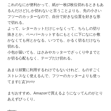
これのなにが便利かって、紙が一枚(2枚位切れるときもあ
るんだけど)しか切れないと言うことよりも、先の小さい
フツーのカッターなので、自分で好きな位置を好きな形
で切れる。
よって、レターカットだけじゃなくって、ちらしの切り
抜きとか、ペーパーカットするにもとくに下になにか敷
かなくても何とかなる。いつでも、かるく切るだけなら
切れる。
小包が届いても、はさみやカッターでざっくり中までと
か切る心配もなく、テープだけ切れる。
あまり頻繁に利用するわけでもないけれど、ものすごく
ストレスなく使えるんで、フツーのカッターよりも使っ
てます(;´Д`)ﾊｧﾊｧ
まぢおすすめ。Amazonで買えるようになッてんのがとり
あえずびっくり。
share: