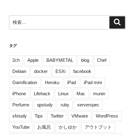
シ
ョ
ン
検
検
索
索:
タグ
2ch
Apple
BABYMETAL
blog
Chef
Debian
docker
ESXi
facebook
Gamification
Heroku
iPad
iPad mini
iPhone
Lifehack
Linux
Mac
munin
Perfume
qpstudy
ruby
serverspec
sfstudy
Tips
Twitter
VMware
WordPress
YouTube
お風呂
かしゆか
アウトプット