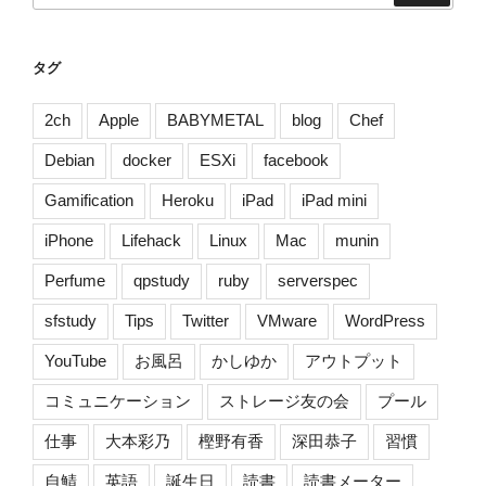
タグ
2ch
Apple
BABYMETAL
blog
Chef
Debian
docker
ESXi
facebook
Gamification
Heroku
iPad
iPad mini
iPhone
Lifehack
Linux
Mac
munin
Perfume
qpstudy
ruby
serverspec
sfstudy
Tips
Twitter
VMware
WordPress
YouTube
お風呂
かしゆか
アウトプット
コミュニケーション
ストレージ友の会
プール
仕事
大本彩乃
樫野有香
深田恭子
習慣
自鯖
英語
誕生日
読書
読書メーター