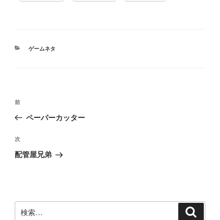
カ
ゲームネタ
テ
ゴ
リ
ー
投
前
前
稿
の
ペーパーカッター
ナ
投
ビ
稿
次
次
ゲ
の
配管屋兄弟
投
ー
稿
シ
ョ
ン
検
検
索
索: