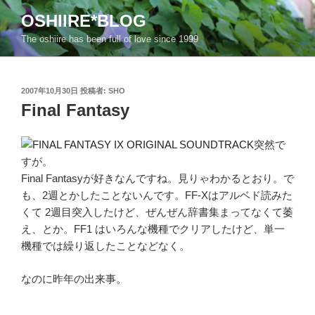
コ
OSHIIRE*BLOG
ン
The oshiire has been full of love since 1999
テ
ン
ツ
投
へ
2007年10月30日
投稿者:
SHO
稿
Final Fantasy
ス
日:
キ
ッ
突然で
プ
すが。
Final Fantasyが好きなんですね。見りゃわかるとおり。で
も、2週とかしたことないんです。FF-Xはアルベド読みた
くて 2週目突入したけど、ぜんぜん辞書集まってなくて萎
え、とか。FF1 はいろんな機種でクリアしたけど、単一
機種では繰り返したことなどなく。
なのに昨年の出来事。