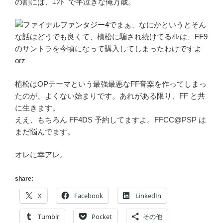
の割には、ｴﾝﾄﾞで半泣きな俺万歳。
でまぁ、なにかというとそん
な話はどうでも良くて、植松に騙され続けてるｵﾚは、FF9
のサントラを今頃になって購入してしまったわけですよ
orz
植松はOPテーマという最強最悪なFF音楽を作ってしまっ
たのが、よくない始まりです。あれがある限り、FF と共
に生きます。
ええ、もちろん FF4DS 予約してますよ。FFCC@PSP は
まだ悩んでます。
オレに幸アレ。
share:
X
Facebook
LinkedIn
Tumblr
Pocket
その他