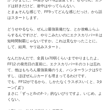
ドは好きだけど、途中はやってらんない。
とまぁそんな感じで、FF9ってどんな感じだっけ。から話
はスタートします。
どうせやるなら、ぜんぶ最強装備だな、とか攻略ふらふ
らするんですけど、やりこみたいのにエクスカリバーII は
短時間制覇じゃないですか。これは見なかったことに。
して、結局、ヤリ込みスタート。
なんだかんだで、全員 Lv70弱くらいまでやりましたよ。
FF12 の発売日の直前に。エクスカリバーII のコトは忘れ
て、他はもちろん最強装備のうえ、ハンターランクはSで
すし、ほぼぜんぶカードも埋まってるわけです。
でも、FF12がでるから、しかたなくラスボスいくと、3タ
ーン(ﾟДﾟ)
まさに「ずっとｵﾚのﾀｰﾝ」的ないびりですよ。いじめ。よ
くない。