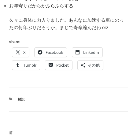
お年寄りだからかふらふらする
久々に身体に力入りました。あんなに加速する車にのっ
たの何年ぶりだろうか。まじで寿命縮んだわ orz
share:
X
Facebook
LinkedIn
Tumblr
Pocket
その他
カ
雑記
テ
ゴ
リ
ー
投
前
前