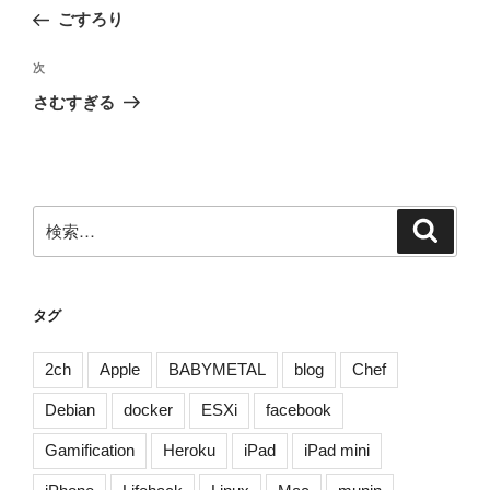
稿
の
ごすろり
ナ
投
ビ
稿
次
次
ゲ
の
さむすぎる
投
ー
稿
シ
ョ
ン
検
検
索
索:
タグ
2ch
Apple
BABYMETAL
blog
Chef
Debian
docker
ESXi
facebook
Gamification
Heroku
iPad
iPad mini