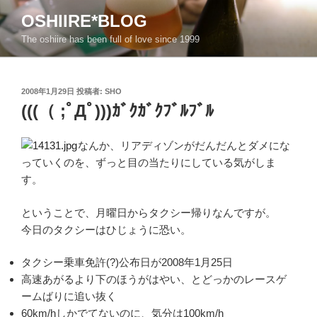
コ
OSHIIRE*BLOG
ン
The oshiire has been full of love since 1999
テ
ン
ツ
投
へ
2008年1月29日
投稿者:
SHO
稿
(((（ ;ﾟДﾟ)))ｶﾞｸｶﾞｸﾌﾞﾙﾌﾞﾙ
ス
日:
キ
ッ
なんか、リアディゾンがだんだんとダメにな
プ
っていくのを、ずっと目の当たりにしている気がしま
す。
ということで、月曜日からタクシー帰りなんですが。
今日のタクシーはひじょうに恐い。
タクシー乗車免許(?)公布日が2008年1月25日
高速あがるより下のほうがはやい、とどっかのレースゲ
ームばりに追い抜く
60km/hしかでてないのに、気分は100km/h