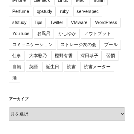
iPhone
Lifehack
Linux
Mac
munin
Perfume
qpstudy
ruby
serverspec
sfstudy
Tips
Twitter
VMware
WordPress
YouTube
お風呂
かしゆか
アウトプット
コミュニケーション
ストレージ友の会
プール
仕事
大本彩乃
樫野有香
深田恭子
習慣
自鯖
英語
誕生日
読書
読書メーター
酒
アーカイブ
ア
ー
カ
イ