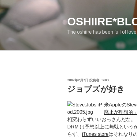
コ
ン
テ
OSHIIRE*BL
ン
The oshiire has been full of lov
ツ
へ
ス
キ
ッ
プ
投
2007年2月7日
投稿者:
SHO
稿
ジョブズが好き
日:
米AppleのS
廃止が理想的」：
相変わらずいいおっさんだな。
DRM は予想以上に無駄とい
らず、
iTunes store
はそれなり