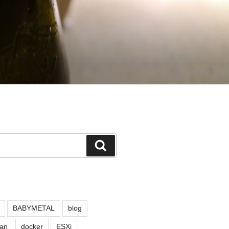
検
索
BABYMETAL
blog
an
docker
ESXi