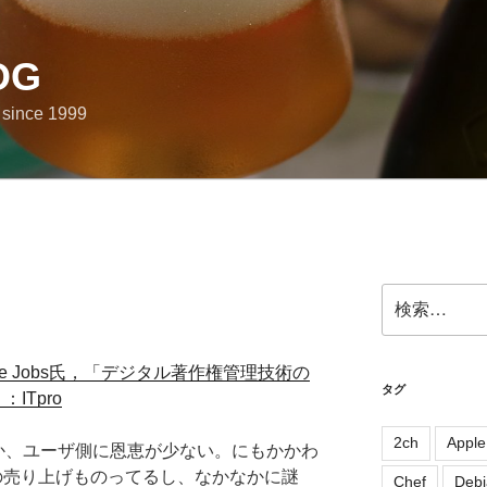
OG
e since 1999
検
索:
teve Jobs氏，「デジタル著作権管理技術の
タグ
ITpro
2ch
Apple
うか、ユーザ側に恩恵が少ない。にもかかわ
の売り上げものってるし、なかなかに謎
Chef
Debi