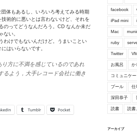
facebook
変な団体もあるし、いろいろ考えてみる時期
 を技術的に悪いとは言わないけど、それを
iPad mini
るのってどうなんだろう。CD なんか未だ
Mac
muni
ゃない。
うわけでもないんだけど。うまいことい
ruby
serv
タにはいらないです。
Twitter
VM
あり方に不満を感じているのであれ
お風呂
か
意するよう，大手レコード会社に働き
コミュニケー
プール
仕
深田恭子
読書
読書
nkedIn
Tumblr
Pocket
アーカイブ