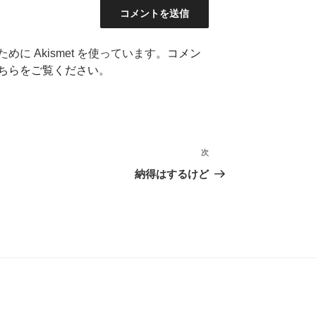
に Akismet を使っています。
コメン
ちらをご覧ください
。
次
次
の
納得はするけど
投
稿