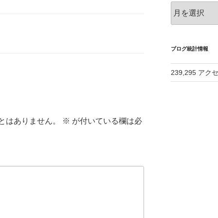
ア
ー
カ
イ
ブ
ブログ統計情報
239,295 アク
とはありません。
※
が付いている欄は必