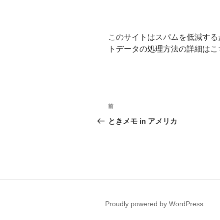
このサイトはスパムを低減するため
トデータの処理方法の詳細はこ
投
前
前
稿
の
ときメモ in アメリカ
投
ナ
稿
ビ
ゲ
ー
Proudly powered by WordPress
シ