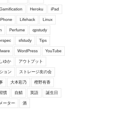
Gamification
Heroku
iPad
iPhone
Lifehack
Linux
n
Perfume
qpstudy
erspec
sfstudy
Tips
ware
WordPress
YouTube
しゆか
アウトプット
ション
ストレージ友の会
事
大本彩乃
樫野有香
習慣
自鯖
英語
誕生日
メーター
酒