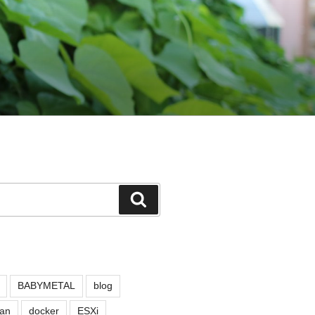
検
索
BABYMETAL
blog
an
docker
ESXi