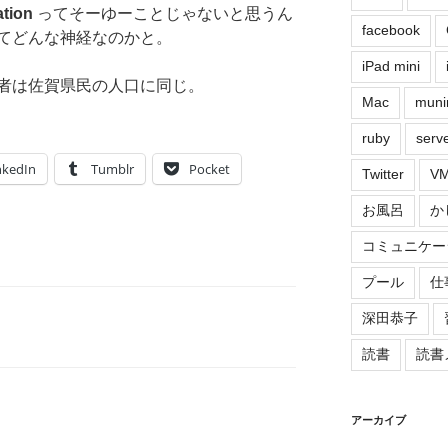
ation
ってそーゆーことじゃないと思うん
facebook
てどんな神経なのかと。
iPad mini
者は佐賀県民の人口に同じ。
Mac
muni
ruby
serv
nkedIn
Tumblr
Pocket
Twitter
VM
お風呂
か
コミュニケー
プール
仕
深田恭子
読書
読書
アーカイブ