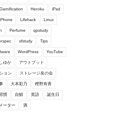
Gamification
Heroku
iPad
iPhone
Lifehack
Linux
n
Perfume
qpstudy
erspec
sfstudy
Tips
ware
WordPress
YouTube
しゆか
アウトプット
ション
ストレージ友の会
事
大本彩乃
樫野有香
習慣
自鯖
英語
誕生日
メーター
酒