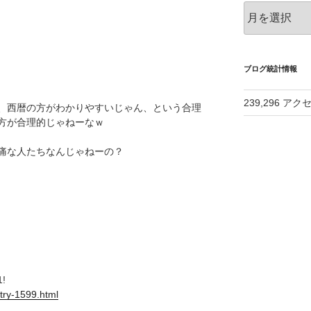
ア
ー
カ
イ
ブ
ブログ統計情報
239,296 アク
、西暦の方がわかりやすいじゃん、という合理
方が合理的じゃねーなｗ
痛な人たちなんじゃねーの？
!
try-1599.html