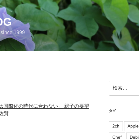
OG
e since 1999
検
索:
”表記は国際化の時代に合わない」 親子の要望
タグ
佐賀
2ch
Apple
Chef
Debi