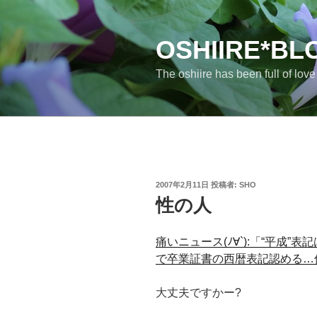
コ
ン
テ
OSHIIRE*BL
ン
The oshiire has been full of lov
ツ
へ
ス
キ
ッ
プ
投
2007年2月11日
投稿者:
SHO
稿
性の人
日:
痛いニュース(ﾉ∀`):「“平成
で卒業証書の西暦表記認める…
大丈夫ですかー?