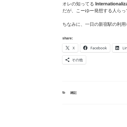
オレの知ってる
Internationaliz
だが、こーゆー発想する人らっ
ちなみに、一日の新宿駅の利用
share:
X
Facebook
Li
その他
カ
雑記
テ
ゴ
リ
ー