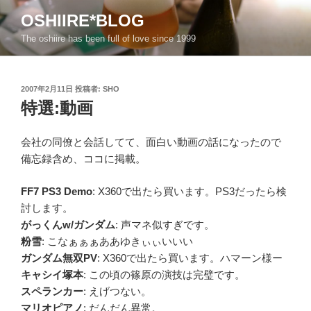
コ
OSHIIRE*BLOG
ン
The oshiire has been full of love since 1999
テ
ン
ツ
投
2007年2月11日
投稿者:
SHO
へ
稿
特選:動画
ス
日:
キ
ッ
会社の同僚と会話してて、面白い動画の話になったので
プ
備忘録含め、ココに掲載。
FF7 PS3 Demo
: X360で出たら買います。PS3だったら検
討します。
がっくんw/ガンダム
: 声マネ似すぎです。
粉雪
: こなぁぁぁああゆきぃぃいいい
ガンダム無双PV
: X360で出たら買います。ハマーン様ー
キャシイ塚本
: この頃の篠原の演技は完璧です。
スペランカー
: えげつない。
マリオピアノ
: だんだん異常。