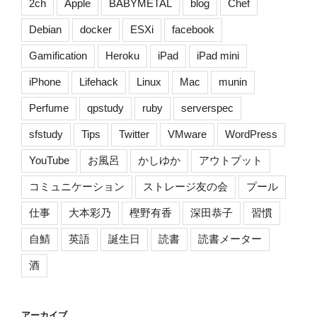
2ch
Apple
BABYMETAL
blog
Chef
Debian
docker
ESXi
facebook
Gamification
Heroku
iPad
iPad mini
iPhone
Lifehack
Linux
Mac
munin
Perfume
qpstudy
ruby
serverspec
sfstudy
Tips
Twitter
VMware
WordPress
YouTube
お風呂
かしゆか
アウトプット
コミュニケーション
ストレージ友の会
プール
仕事
大本彩乃
樫野有香
深田恭子
習慣
自鯖
英語
誕生日
読書
読書メーター
酒
アーカイブ