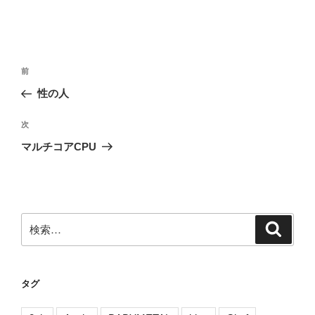
投
前
前
稿
の
性の人
ナ
投
ビ
稿
次
次
ゲ
の
マルチコアCPU
投
ー
稿
シ
ョ
ン
検
検
索
索:
タグ