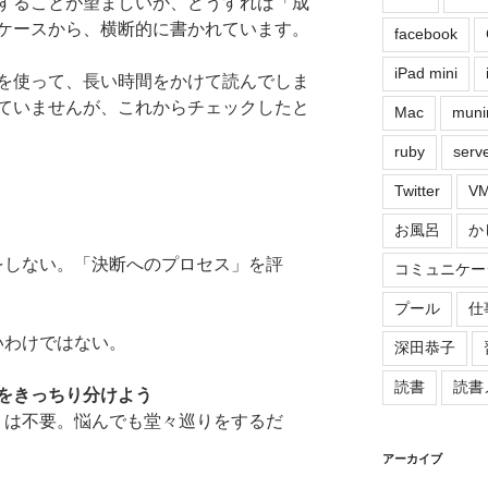
することが望ましいか、どうすれば「成
ケースから、横断的に書かれています。
facebook
iPad mini
を使って、長い時間をかけて読んでしま
ていませんが、これからチェックしたと
Mac
muni
ruby
serv
Twitter
VM
お風呂
か
をしない。「決断へのプロセス」を評
コミュニケー
プール
仕
いわけではない。
深田恭子
読書
読書
をきっちり分けよう
」は不要。悩んでも堂々巡りをするだ
アーカイブ