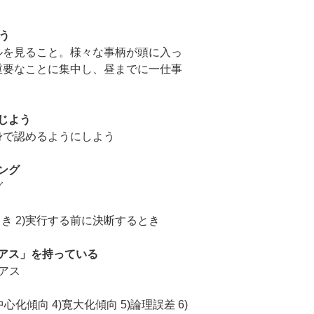
う
ルを見ること。様々な事柄が頭に入っ
重要なことに集中し、昼までに一仕事
じよう
身で認めるようにしよう
ング
グ
き 2)実行する前に決断するとき
アス」を持っている
アス
中心化傾向 4)寛大化傾向 5)論理誤差 6)