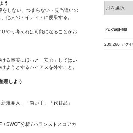
よう
ア
批評をしない、つまらない・見当違いの
ー
カ
量、他人のアイディアに便乗する。
イ
ブ
ブログ統計情報
むりやり考えれば可能になることがお
239,260 アク
づける事実にほっと「安心」してはい
つけようとするバイアスを外すこと。
整理しよう
「新規参入」「買い手」「代替品」
P / SWOT分析 / バランストスコアカ