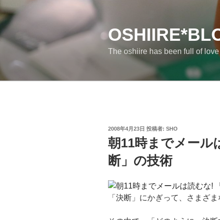
コ
ン
テ
OSHIIRE*BL
ン
The oshiire has been full of lov
ツ
へ
ス
キ
ッ
プ
投
2008年4月23日
投稿者:
SHO
稿
朝11時までメール
日:
断」の技術
「決断」にかぎって、さまざま