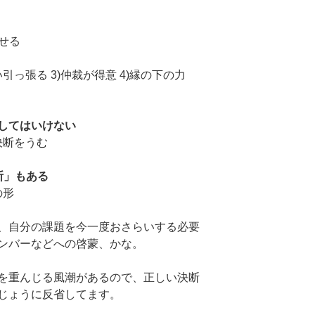
せる
い引っ張る 3)仲裁が得意 4)縁の下の力
してはいけない
決断をうむ
断」もある
の形
、自分の課題を今一度おさらいする必要
ンバーなどへの啓蒙、かな。
を重んじる風潮があるので、正しい決断
じょうに反省してます。