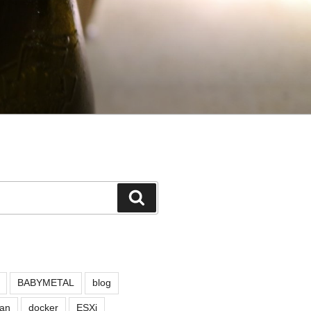
検
索
BABYMETAL
blog
an
docker
ESXi