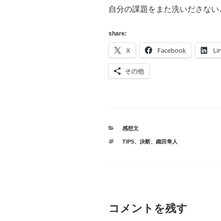
自分の課題をまた洗いださない
share:
X
Facebook
Li
その他
カ
感想文
テ
タ
TIPS
、
決断
、
織田隼人
ゴ
グ
リ
ー
コメントを残す