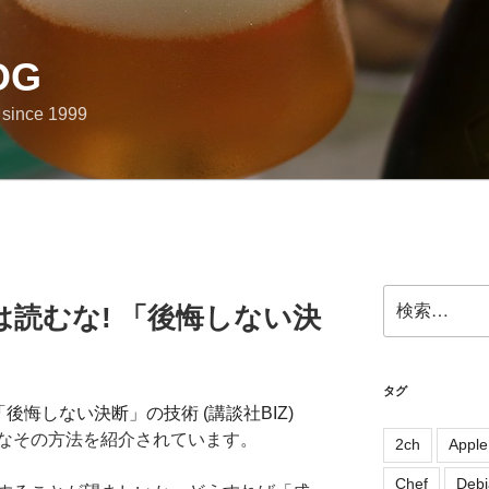
OG
e since 1999
検
は読むな! 「後悔しない決
索:
タグ
なその方法を紹介されています。
2ch
Apple
Chef
Debi