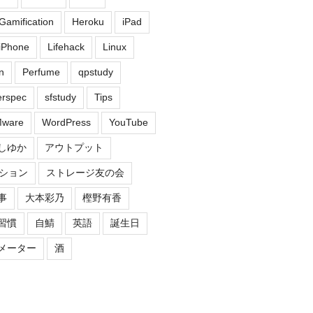
Gamification
Heroku
iPad
iPhone
Lifehack
Linux
n
Perfume
qpstudy
erspec
sfstudy
Tips
ware
WordPress
YouTube
しゆか
アウトプット
ション
ストレージ友の会
事
大本彩乃
樫野有香
習慣
自鯖
英語
誕生日
メーター
酒