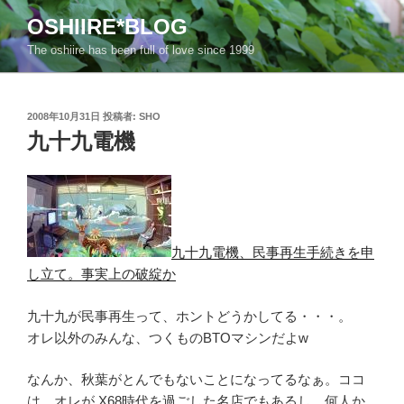
コ
OSHIIRE*BLOG
ン
The oshiire has been full of love since 1999
テ
ン
ツ
投
へ
2008年10月31日
投稿者:
SHO
稿
九十九電機
ス
日:
キ
ッ
プ
九十九電機、民事再生手続きを申
し立て。事実上の破綻か
九十九が民事再生って、ホントどうかしてる・・・。
オレ以外のみんな、つくものBTOマシンだよw
なんか、秋葉がとんでもないことになってるなぁ。ココ
は、オレが X68時代を過ごした名店でもあるし、何人か