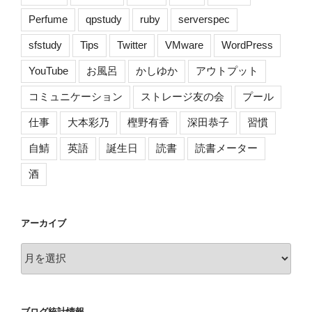
Perfume
qpstudy
ruby
serverspec
sfstudy
Tips
Twitter
VMware
WordPress
YouTube
お風呂
かしゆか
アウトプット
コミュニケーション
ストレージ友の会
プール
仕事
大本彩乃
樫野有香
深田恭子
習慣
自鯖
英語
誕生日
読書
読書メーター
酒
アーカイブ
ア
ー
カ
イ
ブログ統計情報