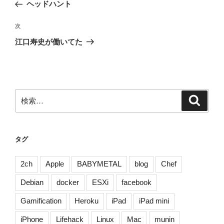
の
ヘッドハント
ナ
投
ビ
稿
次
次
ゲ
の
江口寿史が働いてた
投
ー
稿
シ
ョ
ン
検
検
索
索:
タグ
2ch
Apple
BABYMETAL
blog
Chef
Debian
docker
ESXi
facebook
Gamification
Heroku
iPad
iPad mini
iPhone
Lifehack
Linux
Mac
munin