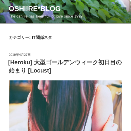
コ
OSHIIRE*BLOG
ン
The oshiire has been full of love since 1999
テ
ン
ツ
カテゴリー:
IT関係ネタ
へ
ス
キ
投
2019年4月27日
ッ
稿
[Heroku] 大型ゴールデンウィーク初日目の
日:
プ
始まり [Locust]