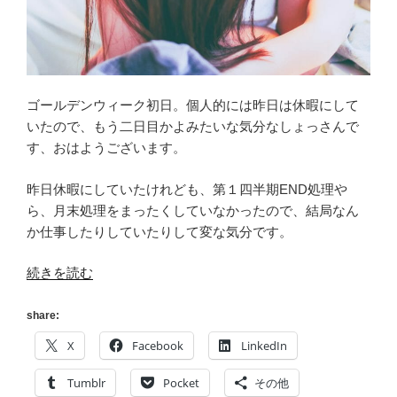
ゴールデンウィーク初日。個人的には昨日は休暇にして
いたので、もう二日目かよみたいな気分なしょっさんで
す、おはようございます。
昨日休暇にしていたけれども、第１四半期END処理や
ら、月末処理をまったくしていなかったので、結局なん
か仕事したりしていたりして変な気分です。
“[Heroku]
続きを読む
大
型
share:
ゴ
X
Facebook
LinkedIn
ー
ル
Tumblr
Pocket
その他