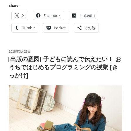
Free
share:
Plan
X
Facebook
LinkedIn
で
プ
Tumblr
Pocket
その他
ラ
イ
ベ
投
2018年3月25日
ー
稿
[出版の意図] 子どもに読んで伝えたい！ お
ト
日:
うちではじめるプログラミングの授業 [き
リ
っかけ]
ポ
ジ
ト
リ
使
い
放
題