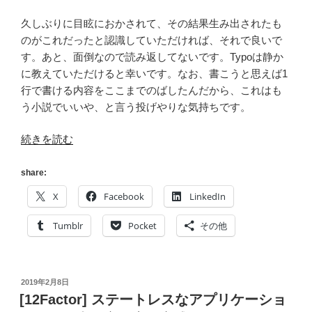
久しぶりに目眩におかされて、その結果生み出されたも
のがこれだったと認識していただければ、それで良いで
す。あと、面倒なので読み返してないです。Typoは静か
に教えていただけると幸いです。なお、書こうと思えば1
行で書ける内容をここまでのばしたんだから、これはも
う小説でいいや、と言う投げやりな気持ちです。
“[小
続きを読む
説
風]
share:
フ
X
Facebook
LinkedIn
ロ
ン
Tumblr
Pocket
その他
ト
エ
ン
投
2019年2月8日
ド
稿
[12Factor] ステートレスなアプリケーショ
フ
日: