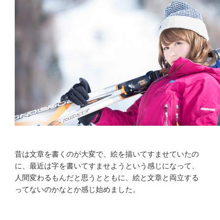
は
じ
め
る
プ
ロ
グ
ラ
ミ
ン
グ
の
授
昔は文章を書くのが大変で、絵を描いてすませていたの
業
に、最近は字を書いてすませようという感じになって、
[き
人間変わるもんだと思うとともに、絵と文章と両立する
っ
ってないのかなとか感じ始めました。
か
け]”
の