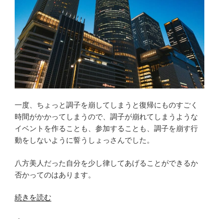
開
発
の
考
え
方
と
実
現
一度、ちょっと調子を崩してしまうと復帰にものすごく
方
時間がかかってしまうので、調子が崩れてしまうような
式”
イベントを作ることも、参加することも、調子を崩す行
の
動をしないように誓うしょっさんでした。
八方美人だった自分を少し律してあげることができるか
否かってのはあります。
“[オ
続きを読む
ン