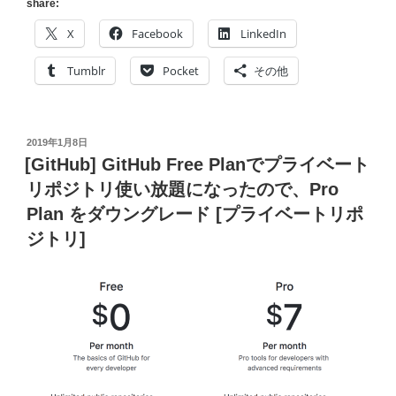
プ
share:
レ]
X
Facebook
LinkedIn
2
つ
Tumblr
Pocket
その他
の
会
社
投
2019年1月8日
で
稿
[GitHub] GitHub Free Planでプライベート
過
日:
リポジトリ使い放題になったので、Pro
ご
Plan をダウングレード [プライベートリポ
し
た、
ジトリ]
3
年
と
い
う
時
間