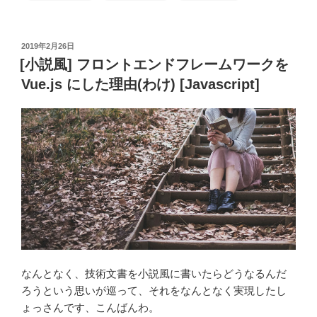
デ
ン
ウ
投
2019年2月26日
ィ
稿
[小説風] フロントエンドフレームワークを
ー
日:
Vue.js にした理由(わけ) [Javascript]
ク
初
日
目
の
始
ま
り
[Locust]”
の
なんとなく、技術文書を小説風に書いたらどうなるんだ
ろうという思いが巡って、それをなんとなく実現したし
ょっさんです、こんばんわ。