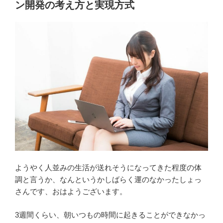
ン開発の考え方と実現方式
レ
ー
ム
ワ
ー
ク
を
Vue.js
に
し
た
理
由
(わ
ようやく人並みの生活が送れそうになってきた程度の体
け)
調と言うか、なんというかしばらく運のなかったしょっ
[Javascript]”
さんです、おはようございます。
の
3週間くらい、朝いつもの時間に起きることができなかっ