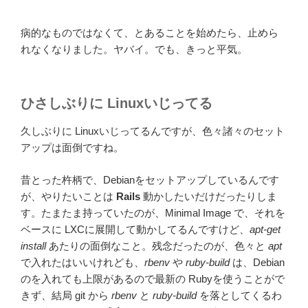
病的なものではなくて、とあることを始めたら、止めら
れなくなりました。ヤバイ。でも、きっと平気。
ひさしぶりに Linuxいじってる
久しぶりに Linuxいじってるんですが、色々諸々のセット
アップは面倒ですね。
昔とった杵柄で、Debianをセットアップしているんです
が、やりたいことは
Rails
動かしたいだけだったりしま
す。たまたま持っていたのが、Minimal Image で、それを
ベースに LXCに展開して動かしてるんですけど、
apt-get
install
あたりの面倒なこと。残念だったのが、色々と
apt
で入れたはいいけれども、
rbenv
や
ruby-build
は、Debian
のを入れても上限があるので最新の Rubyを使うことがで
きず、結局 git から
rbenv
と
ruby-build
を落としてくるわ