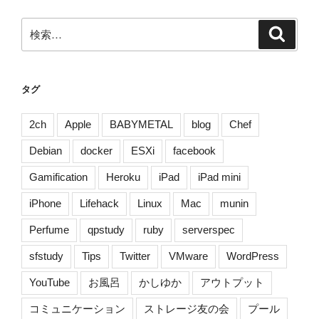
ー
ペ
ジ
検
検
ー
索
索:
ジ
送
タグ
り
2ch
Apple
BABYMETAL
blog
Chef
Debian
docker
ESXi
facebook
Gamification
Heroku
iPad
iPad mini
iPhone
Lifehack
Linux
Mac
munin
Perfume
qpstudy
ruby
serverspec
sfstudy
Tips
Twitter
VMware
WordPress
YouTube
お風呂
かしゆか
アウトプット
コミュニケーション
ストレージ友の会
プール