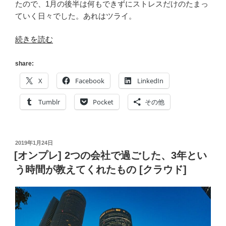
たので、1月の後半は何もできずにストレスだけのたまっ
ていく日々でした。あれはツライ。
“[12Factor]
続きを読む
ス
テ
share:
ー
X
Facebook
LinkedIn
ト
レ
Tumblr
Pocket
その他
ス
な
ア
投
2019年1月24日
プ
稿
[オンプレ] 2つの会社で過ごした、3年とい
リ
日:
う時間が教えてくれたもの [クラウド]
ケ
ー
シ
ョ
ン