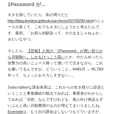
1Password が…
ネタを探していたら、私の周りだと
http://blog.livedoor.jp/itsoku/archives/50749290.html
のニュ
ースが多くて、これでもネタにしようかと考えたんで
す、最初。「お前ら幼馴染って、そのままじゃねぇか」
みたいなやつ。
そしたら、
【悲報】人気の「1Password」が買い切りか
ら月額制へ。しかもけっこう高い
とか、やたらめったら
攻撃力の高いニュース降って湧いてて泣きながら、これ
を書いてるんですが。どういうこと…¥480/月 → ¥5,760/
年って、ちょっとおそろしすぎない…。
Subscriptionな課金体系は、これからの生き残りに必須と
いうことと事業継続の観点でみれば、事業者がわからし
てみれば「当然」なんですけれども、個人向け商品もず
いぶんと高い月額費用のものが増えてまいりましたね。
Evernote
は、もう次の課金はしないつもりでいますが、