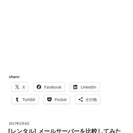
share:
X
Facebook
LinkedIn
Tumblr
Pocket
その他
投
2017年2月4日
稿
[レンタル] メールサーバーを比較してみた