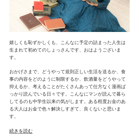
に
な
っ
た
の
で、
嬉しくも恥ずかしくも、こんなに予定の詰まった人生は
Pro
生まれて初めてのしょっさんです、おはようございま
Plan
す。
を
ダ
おかげさまで、どうやって規則正しい生活を送るか、食
ウ
事の内容をどのように制限するか、飲酒量をどうやって
ン
抑えるか、考えることがたくさんあって仕方なく漫画ば
グ
っかり読んでいる日々です。こんなにマンが読んで暮ら
レ
してるのも中学生以来の気がします。ある程度お金のあ
ー
る大人はお金で色々解決しすぎて、良くないと思いま
ド
す。
[プ
ラ
“[出
続きを読む
イ
版