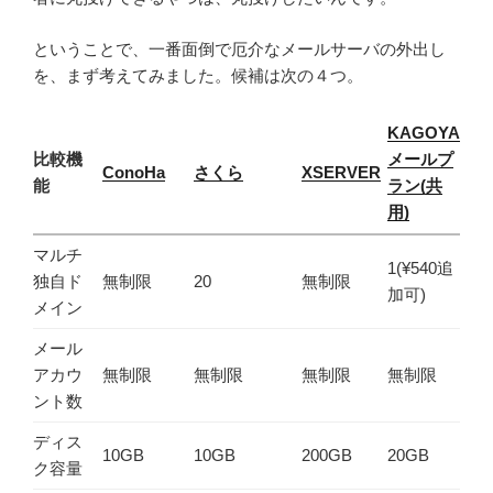
ということで、一番面倒で厄介なメールサーバの外出し
を、まず考えてみました。候補は次の４つ。
KAGOYA
比較機
メールプ
ConoHa
さくら
XSERVER
能
ラン(共
用)
マルチ
1(¥540追
独自ド
無制限
20
無制限
加可)
メイン
メール
アカウ
無制限
無制限
無制限
無制限
ント数
ディス
10GB
10GB
200GB
20GB
ク容量