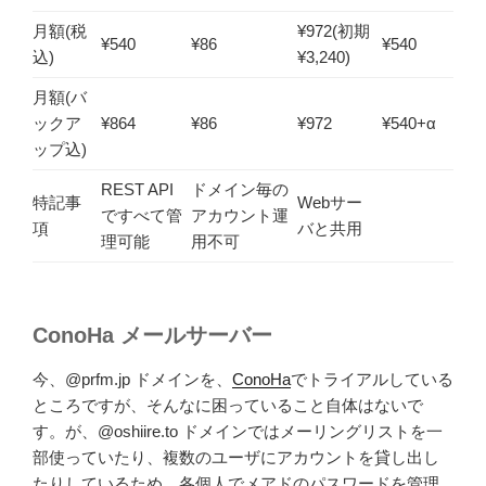
月額(税
¥972(初期
¥540
¥86
¥540
込)
¥3,240)
月額(バ
ックア
¥864
¥86
¥972
¥540+α
ップ込)
REST API
ドメイン毎の
特記事
Webサー
ですべて管
アカウント運
項
バと共用
理可能
用不可
ConoHa メールサーバー
今、@prfm.jp ドメインを、
ConoHa
でトライアルしている
ところですが、そんなに困っていること自体はないで
す。が、@oshiire.to ドメインではメーリングリストを一
部使っていたり、複数のユーザにアカウントを貸し出し
たりしているため、各個人でメアドのパスワードを管理