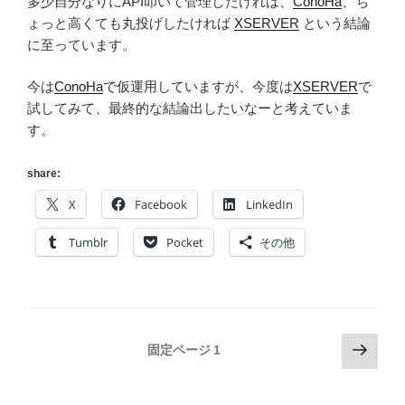
多少自分なりにAPI叩いて管理したければ、
ConoHa
、ち
ょっと高くても丸投げしたければ
XSERVER
という結論
に至っています。
今は
ConoHa
で仮運用していますが、今度は
XSERVER
で
試してみて、最終的な結論出したいなーと考えていま
す。
share:
X
Facebook
LinkedIn
Tumblr
Pocket
その他
投
次
固定ページ
1
の
稿
ペ
の