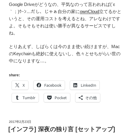
Google Driveがどうなの、平気なのって言われれば(´ε
｀；)ｳｰﾝ…だし、じゃぁ自分の家に
ownCloud
立てるかと
いうと、その運用コストを考えるとね、アレなわけです
よ。そもそもそれは使い勝手が異なるサービスですし
ね。
とりあえず、しばらくは今のまま使い続けますが、Mac
のKeychainも絶妙に使えないし、色々とせちがらい世の
中になりますな…。
share:
X
Facebook
LinkedIn
Tumblr
Pocket
その他
投
2017年2月23日
稿
[インフラ] 深夜の独り言 [セットアップ]
日: