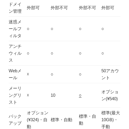
ドメイ
外部可
外部不可
外部不可
外部可
ン管理
迷惑メ
ールフ
○
○
○
○
ィルタ
アンチ
ウィル
○
○
○
○
ス
Webメ
50アカウ
☓
○
○
ール
ント
メーリ
オプショ
ングリ
☓
10
○
ン(¥540)
スト
オプション
標準(最大
バック
標準・自
(¥324)・自
標準・自動
10GB)・
アップ
動
動
手動