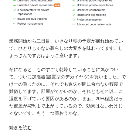
が
教
え
て
く
れ
業務開始から二日目、いきなり朝の予定が崩れ始めてい
た
て、ひとりじゃない暮らしの大変さを味わってます、し
も
ょっさんですおはようご座います。
の
[ク
冬になると、ものすごく乾燥していることに気がつい
ラ
て、ついに加湿器(設置型のデカイヤツ)を買いました。で
ウ
けーの買ったのに、それでも過失が間に合わない程度で
ド]”
難儀してます。部屋がでかいのか、それともそれ以上に
の
湿度を下げていく要因があるのか。まぁ、20%程度だっ
た部屋が42%まで上がっているので、効果はないわけじ
ゃないです。もう一つ買おうかな。
“[GitHub]
続きを読む
GitHub