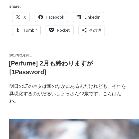
ベ
の
share:
ー
意
X
Facebook
LinkedIn
ト
図]
リ
子
Tumblr
Pocket
その他
ポ
ど
ジ
も
ト
に
リ]”
投
2017年2月28日
読
稿
[Perfume] 2月も終わりますが
の
ん
日:
[1Password]
で
伝
明日のLTのネタは頭のなかにあるんだけれども、それを
え
具現化するのがだるいしょっさん42歳です、こんばん
た
わ。
い！
お
う
ち
で