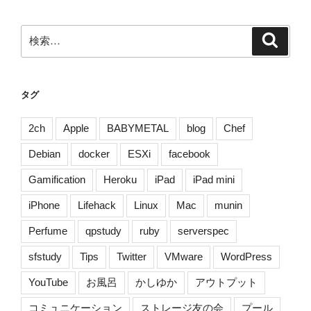
の
ー
ペ
ジ
検
検
ー
索
索:
ジ
送
タグ
り
2ch
Apple
BABYMETAL
blog
Chef
Debian
docker
ESXi
facebook
Gamification
Heroku
iPad
iPad mini
iPhone
Lifehack
Linux
Mac
munin
Perfume
qpstudy
ruby
serverspec
sfstudy
Tips
Twitter
VMware
WordPress
YouTube
お風呂
かしゆか
アウトプット
コミュニケーション
ストレージ友の会
プール