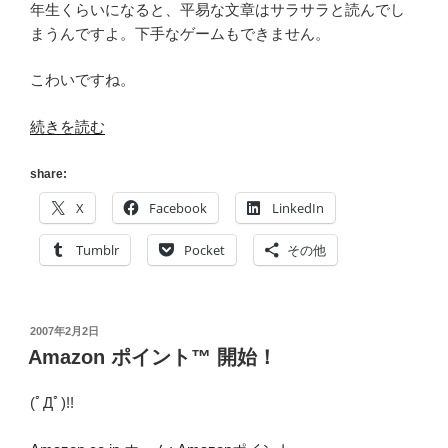
年生くらいになると、平易な文章はサラサラと読んでし
まうんですよ。下手なゲームもできません。
こわいですね。
“2
続きを読む
ち
ゃ
share:
ん”
X
Facebook
LinkedIn
の
Tumblr
Pocket
その他
投
2007年2月2日
稿
Amazon ポイント™ 開始！
日:
(ﾟДﾟ)!!