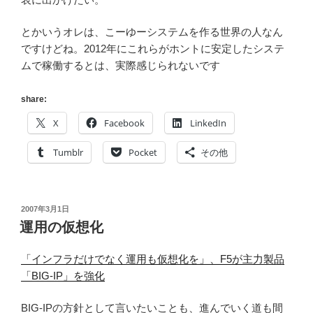
とかいうオレは、こーゆーシステムを作る世界の人なん
ですけどね。2012年にこれらがホントに安定したシステ
ムで稼働するとは、実際感じられないです
share:
X
Facebook
LinkedIn
Tumblr
Pocket
その他
投
2007年3月1日
稿
運用の仮想化
日:
「インフラだけでなく運用も仮想化を」、F5が主力製品
「BIG-IP」を強化
BIG-IPの方針として言いたいことも、進んでいく道も間