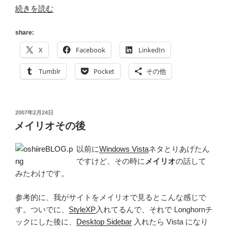
“get
続きを読む
FireFox”
の
share:
X
Facebook
LinkedIn
Tumblr
Pocket
その他
投
2007年2月24日
稿
メイリオその後
日:
以前に
Windows Vista
ネタとりあげたん
ですけど、その時に
メイリオ
の話して
みたわけです。
参考的に、我がサイトをメイリオで見るとこんな感じで
す。ついでに、
StyleXP
入れてるんで、それで Longhornチ
ックにした後に、
Desktop Sidebar
入れたら Vista になり