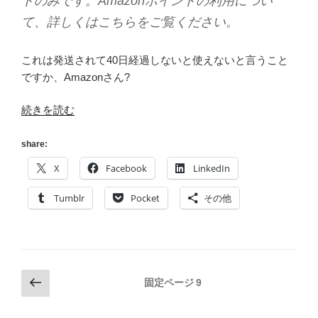
トのみです。Amazonポイントの利用につい
て、詳しくはこちらをご覧ください。
これは発送されて40日経過しないと使えないと言うこと
ですか、Amazonさん?
“Amazon
続きを読む
ポ
イ
share:
ン
X
Facebook
LinkedIn
ト
™
Tumblr
Pocket
その他
開
始！”
の
投
前
固定ページ
9
の
稿
ペ