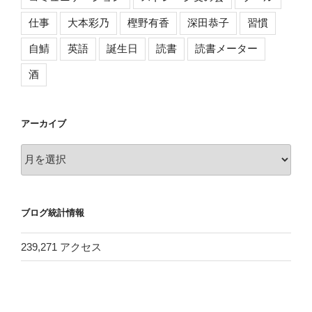
仕事
大本彩乃
樫野有香
深田恭子
習慣
自鯖
英語
誕生日
読書
読書メーター
酒
アーカイブ
ア
ー
カ
イ
ブログ統計情報
ブ
239,271 アクセス