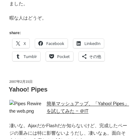
ました。
暇な人はどうぞ。
share:
X
Facebook
LinkedIn
Tumblr
Pocket
その他
投
2007年2月15日
稿
Yahoo! Pipes
日:
簡単マッシュアップ、「Yahoo! Pipes」
を試してみた − ＠IT
凄いな。AjaxだかFlashだか知らないけど、完成したペー
ジの重みには特に影響ないようだし、凄いなぁ。面白そ