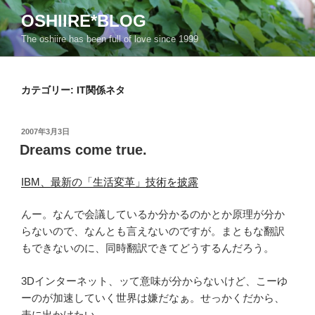
コ
OSHIIRE*BLOG
ン
The oshiire has been full of love since 1999
テ
ン
ツ
カテゴリー:
IT関係ネタ
へ
ス
キ
投
2007年3月3日
ッ
稿
Dreams come true.
日:
プ
IBM、最新の「生活変革」技術を披露
んー。なんで会議しているか分かるのかとか原理が分か
らないので、なんとも言えないのですが。まともな翻訳
もできないのに、同時翻訳できてどうするんだろう。
3Dインターネット、ッて意味が分からないけど、こーゆ
ーのが加速していく世界は嫌だなぁ。せっかくだから、
表に出かけたい。