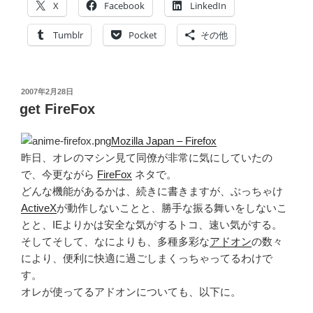
X
Facebook
LinkedIn
想
化”
Tumblr
Pocket
その他
の
投
2007年2月28日
稿
get FireFox
日:
Mozilla Japan – Firefox
昨日、オレのマシン見て同僚が非常に気にしていたの
で、今更ながら
FireFox
ネタで。
どんな機能があるかは、続きに書きますが、ぶっちゃけ
ActiveX
が動作しないことと、勝手な振る舞いをしないこ
とと、IEよりかは安全な気がするトコ、速い気がする。
そしてそして、なによりも、多種多彩な
アドオン
の数々
により、便利に快適に過ごしまくっちゃってるわけで
す。
オレが使ってるアドオンについても、以下に。