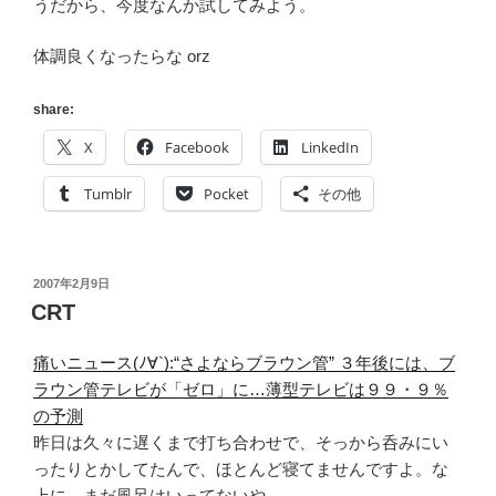
うだから、今度なんか試してみよう。
体調良くなったらな orz
share:
X
Facebook
LinkedIn
Tumblr
Pocket
その他
投
2007年2月9日
稿
CRT
日:
痛いニュース(ﾉ∀`):“さよならブラウン管” ３年後には、ブ
ラウン管テレビが「ゼロ」に…薄型テレビは９９・９％
の予測
昨日は久々に遅くまで打ち合わせで、そっから呑みにい
ったりとかしてたんで、ほとんど寝てませんですよ。な
上に、まだ風呂はいってないや。