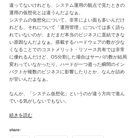
違ってないけれども、システム運用の観点で見たときの
運用の仮想化とは違うんだよなぁ。
システムの仮想化について、非常によい面も多いんだけ
れども、それについて「運用管理」については多く語ら
れていないのが、まだまだ本当のビジネスに直結できな
い原因なんだよなぁ。搭載するハードウェアの数が少な
くなることでのコストメリット・リソース共有では非常
に優れるんだけど、OS分割した場合はサーバの数が結局
変わっていなかったり、ハードが一つ逝った瞬間のイン
パクトが複数のビジネスに影響したりとか、なんか詰め
が甘いんだよなぁ。
なんか、「システム仮想化」というのが違う方向で進ん
でいる気がしないでもない。
“運
続きを読む
用
の
share:
仮