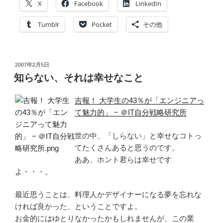
X
Facebook
LinkedIn
Tumblr
Pocket
その他
投
2007年2月5日
稿
知らない、それは幸せなこと
日:
吉報！ 大学生の43％が「エンジニアっ
て魅力的」 − ＠IT自分戦略研究所
世の中、「しらない」と幸せなコトっ
てたくさんあると思うのです。
ああ、ホント君らは幸せです
よ・・・。
最近思うことは、料理人かデザイナーになる夢を忘れな
ければ良かった、ということですよ。
お金的にはゆとりなかったかもしれませんが、この業