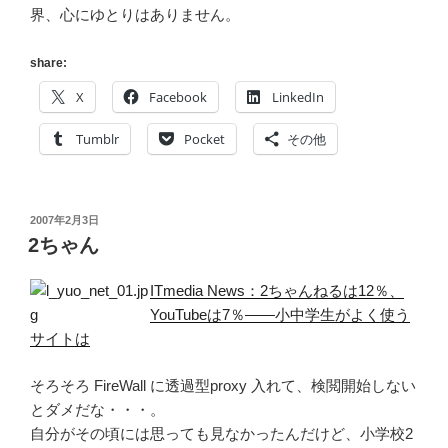
界、心にゆとりはありません。
share:
X
Facebook
LinkedIn
Tumblr
Pocket
その他
投
2007年2月3日
稿
2ちゃん
日:
ITmedia News：2ちゃんねるは12％、
YouTubeは7％——小中学生がよく使う
サイトは
そろそろ FireWall に透過型proxy 入れて、検閲開始しない
とダメだな・・・。
自分がその頃には思っても見なかったんだけど、小学校2