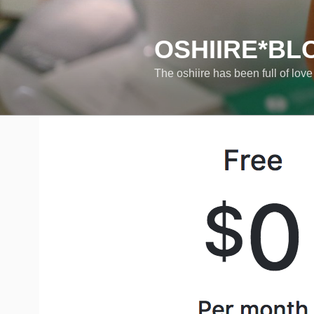
コ
ン
テ
OSHIIRE*BL
ン
The oshiire has been full of lov
ツ
へ
ス
キ
ッ
プ