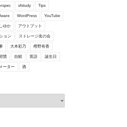
erspec
sfstudy
Tips
ware
WordPress
YouTube
しゆか
アウトプット
ション
ストレージ友の会
事
大本彩乃
樫野有香
習慣
自鯖
英語
誕生日
メーター
酒