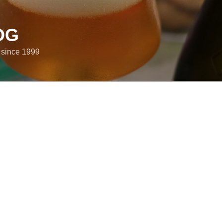
OG
e since 1999