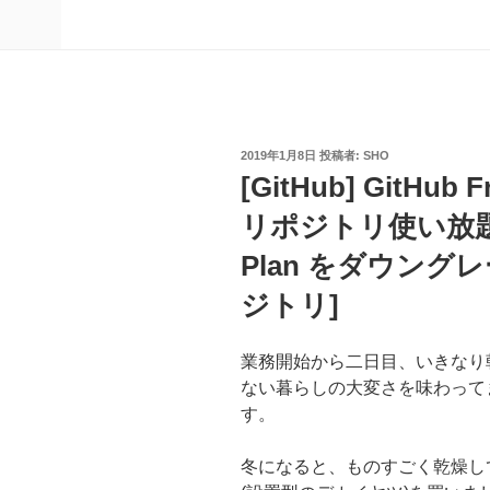
投
2019年1月8日
投稿者:
SHO
稿
[GitHub] GitHu
日:
リポジトリ使い放題
Plan をダウング
ジトリ]
業務開始から二日目、いきなり
ない暮らしの大変さを味わって
す。
冬になると、ものすごく乾燥し