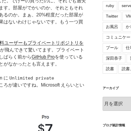
ました。でけーの買ったのに、それでも過失
ruby
serv
ます。部屋がでかいのか、それともそれ
あるのか。まぁ、20%程度だった部屋が
Twitter
VM
効果はないわけじゃないです。もう一つ買
お風呂
か
コミュニケー
b、無料ユーザーもプライベートリポジトリを
プール
仕
が飛んできて驚いてます。プライベート
しばらく前から
GitHub Pro
を使っている
深田恭子
とがなかったとも言えます。
読書
読書
an に
Unlimited private
が違いですね。Microsoft えらいとい
アーカイブ
ア
ー
カ
イ
ブ
ブログ統計情報