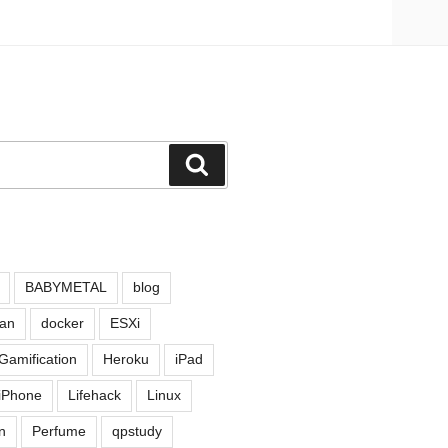
検
索
BABYMETAL
blog
an
docker
ESXi
Gamification
Heroku
iPad
iPhone
Lifehack
Linux
n
Perfume
qpstudy