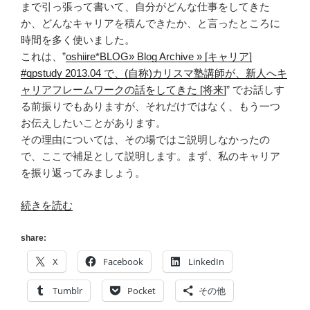
まで引っ張って書いて、自分がどんな仕事をしてきた
か、どんなキャリアを積んできたか、と言ったところに
時間を多く使いました。
これは、”
oshiire*BLOG» Blog Archive » [キャリア]
#qpstudy 2013.04 で、(自称)カリスマ塾講師が、新人へキ
ャリアフレームワークの話をしてきた [将来]
” でお話しす
る前振りでもありますが、それだけではなく、もう一つ
お伝えしたいことがあります。
その理由については、その場ではご説明しなかったの
で、ここで補足として説明します。まず、私のキャリア
を振り返ってみましょう。
“[大
続きを読む
手
企
share:
業
X
Facebook
LinkedIn
を]
#qpstudy
Tumblr
Pocket
その他
2013.04