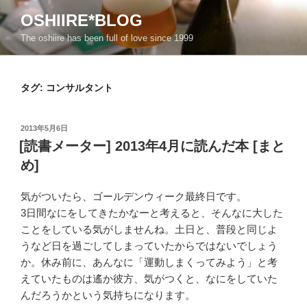
コ
OSHIIRE*BLOG
ン
The oshiire has been full of love since 1999
テ
ン
ツ
タグ:
コンサルタント
へ
ス
キ
投
2013年5月6日
ッ
稿
[読書メーター] 2013年4月に読んだ本 [まと
日:
プ
め]
気がついたら、ゴールデンウィーク最終日です。
3日間なにをしてきたかなーと考えると、そんなに大した
ことをしている気がしませんね。土日と、普段と同じよ
うなど日を過ごしてしまっていたからではないでしょう
か。休み前に、あんなに「運動しまくってみよう」と考
えていたものは遙か彼方、気がつくと、なにをしていた
んだろうかという気持ちになります。