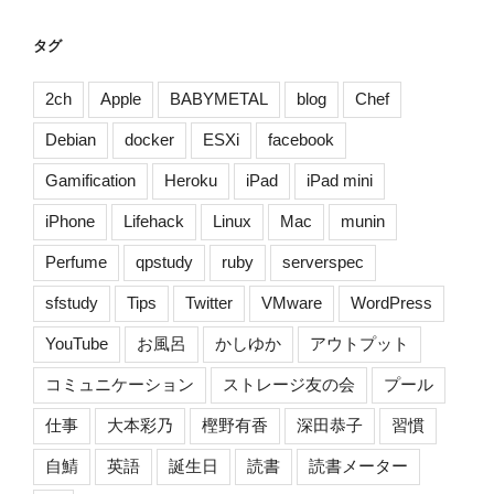
あ
っ
タグ
た
か
2ch
Apple
BABYMETAL
blog
Chef
な]”
Debian
docker
ESXi
facebook
の
Gamification
Heroku
iPad
iPad mini
iPhone
Lifehack
Linux
Mac
munin
Perfume
qpstudy
ruby
serverspec
sfstudy
Tips
Twitter
VMware
WordPress
YouTube
お風呂
かしゆか
アウトプット
コミュニケーション
ストレージ友の会
プール
仕事
大本彩乃
樫野有香
深田恭子
習慣
自鯖
英語
誕生日
読書
読書メーター