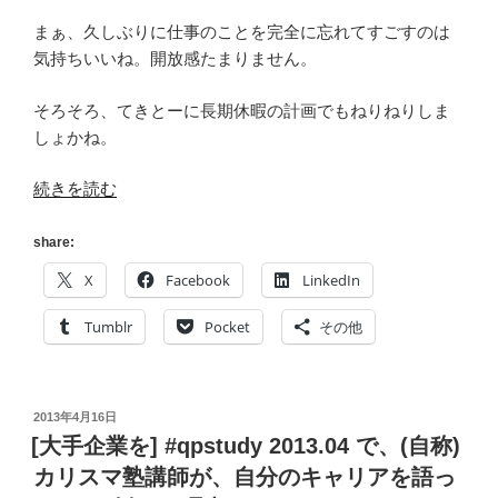
まぁ、久しぶりに仕事のことを完全に忘れてすごすのは
気持ちいいね。開放感たまりません。
そろそろ、てきとーに長期休暇の計画でもねりねりしま
しょかね。
“[読
続きを読む
書
メ
share:
ー
X
Facebook
LinkedIn
タ
ー]
Tumblr
Pocket
その他
2013
年
4
投
2013年4月16日
月
稿
[大手企業を] #qpstudy 2013.04 で、(自称)
に
日:
カリスマ塾講師が、自分のキャリアを語っ
読