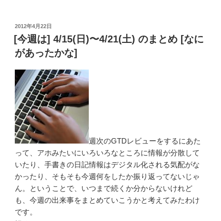
で、
(自
投
2012年4月22日
称)
稿
[今週は] 4/15(日)〜4/21(土) のまとめ [なに
カ
日:
があったかな]
リ
ス
マ
塾
講
師
が、
自
週次のGTDレビューをするにあた
分
って、アホみたいにいろいろなところに情報が分散して
の
いたり、手書きの日記情報はデジタル化される気配がな
キ
かったり、そもそも今週何をしたか振り返ってないじゃ
ャ
ん。ということで、いつまで続くか分からないけれど
リ
も、今週の出来事をまとめていこうかと考えてみたわけ
ア
です。
を