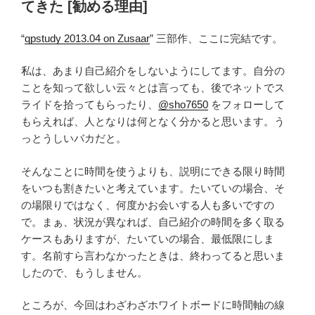
てきた [勧める理由]
ん
だ
“
qpstudy 2013.04 on Zusaar
” 三部作、ここに完結です。
本
[ま
私は、あまり自己紹介をしないようにしてます。自分の
と
ことを知って欲しい云々とは言っても、後でネットでス
め]”
ライドを拾ってもらったり、
@sho7650
をフォローして
の
もらえれば、人となりは何となく分かると思います。う
っとうしいバカだと。
そんなことに時間を使うよりも、説明にできる限り時間
をいつも割きたいと考えています。たいていの場合、そ
の場限りではなく、何度かお会いする人も多いですの
で。まぁ、状況が異なれば、自己紹介の時間を多く取る
ケースもありますが、たいていの場合、最低限にしま
す。名前すら言わなかったときは、終わってると思いま
したので、もうしません。
ところが、今回はわざわざホワイトボードに時間軸の線