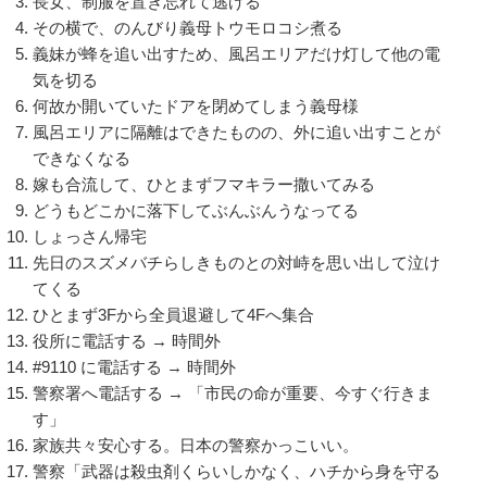
長女、制服を置き忘れて逃げる
その横で、のんびり義母トウモロコシ煮る
義妹が蜂を追い出すため、風呂エリアだけ灯して他の電
気を切る
何故か開いていたドアを閉めてしまう義母様
風呂エリアに隔離はできたものの、外に追い出すことが
できなくなる
嫁も合流して、ひとまずフマキラー撒いてみる
どうもどこかに落下してぶんぶんうなってる
しょっさん帰宅
先日のスズメバチらしきものとの対峙を思い出して泣け
てくる
ひとまず3Fから全員退避して4Fへ集合
役所に電話する → 時間外
#9110 に電話する → 時間外
警察署へ電話する → 「市民の命が重要、今すぐ行きま
す」
家族共々安心する。日本の警察かっこいい。
警察「武器は殺虫剤くらいしかなく、ハチから身を守る