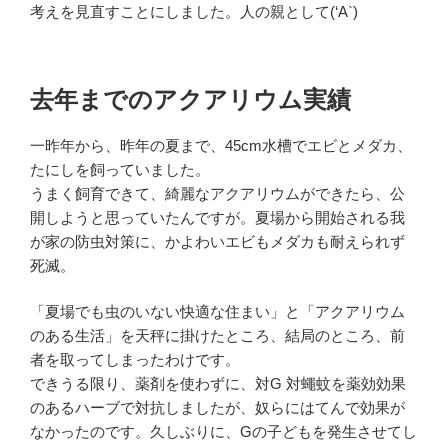
考えを見直すことにしました。人の親として(‘A`)
去年までのアクアリウム実績
一昨年から、昨年の夏まで、45cm水槽でエビとメダカ、
たにしを飼っていました。
うまく飼育できて、綺麗なアクアリウムができたら、公
開しようと思っていたんですが。夏場から開始される我
が家の防虫対策に、かよわいエビもメダカも耐えられず
死滅。
「夏場でも虫のいない快適な住まい」と「アクアリウム
のある生活」を天秤に掛けたところ、結局のところ、前
者を取ってしまったわけです。
できうる限り、薬剤を使わずに、対G 対蠅蚊を薬効効果
のあるハーブで対抗しましたが、奴らにはてんで効果が
なかったのです。久しぶりに、Gの子どもを発生させてし