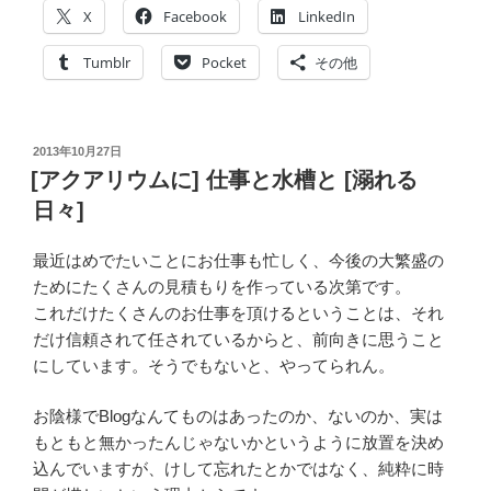
ア
X
Facebook
LinkedIn
ク
ア
Tumblr
Pocket
その他
リ
ウ
ム
投
2013年10月27日
エ
稿
[アクアリウムに] 仕事と水槽と [溺れる
ン
日:
日々]
ジ
ニ
最近はめでたいことにお仕事も忙しく、今後の大繁盛の
ア
ためにたくさんの見積もりを作っている次第です。
リ
これだけたくさんのお仕事を頂けるということは、それ
ン
だけ信頼されて任されているからと、前向きに思うこと
グ
にしています。そうでもないと、やってられん。
(1/3)
要
お陰様でBlogなんてものはあったのか、ないのか、実は
件
もともと無かったんじゃないかというように放置を決め
定
込んでいますが、けして忘れたとかではなく、純粋に時
義