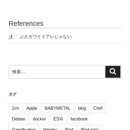
References
References
↑
I
ぶさカワイイアレじゃない
検
検
索
索:
タグ
2ch
Apple
BABYMETAL
blog
Chef
Debian
docker
ESXi
facebook
Gamification
Heroku
iPad
iPad mini