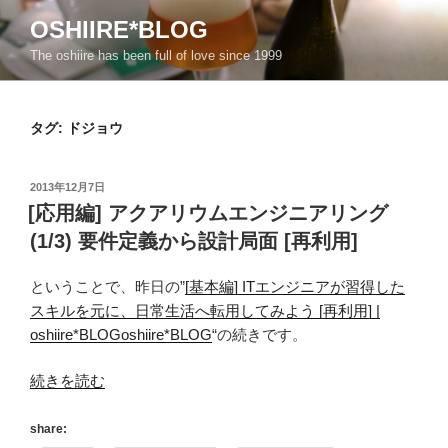
コ
OSHIIRE*BLOG
ン
The oshiire has been full of love since 1999
テ
ン
ツ
タグ:
ドジョウ
へ
ス
キ
投
2013年12月7日
ッ
稿
[応用編] アクアリウムエンジニアリング
日:
プ
(1/3) 要件定義から設計局面 [再利用]
ということで、昨日の”
[基本編] ITエンジニアが習得した
スキルを元に、日常生活へ転用してみよう [再利用] |
oshiire*BLOGoshiire*BLOG
“の続きです。
“[応
続きを読む
用
編]
share: