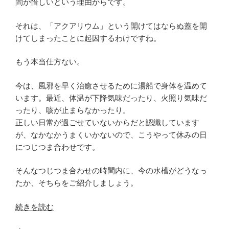
間が惜しいという理由からです。
か
ら
それは、「アクアリウム」という開けてはならぬ蓋を開
設
けてしまったことに起因するわけですね。
計
局
もう本当仕方ない。
面
[再
今は、風邪を早く治癒させるために湯船で身体を温めて
利
います。最近、体温が下降気味だったり、火照り気味だ
用]”
ったり、咳が止まらなかったり。
の
正しい日常が過ごせていないからだと認識しています
が、なかなかうまくいかないので、こうやって休みの日
につじつま合わせです。
そんなつじつま合わせの時間内に、今の水槽がどうなっ
たか、そちらをご紹介しましょう。
“[ア
続きを読む
ク