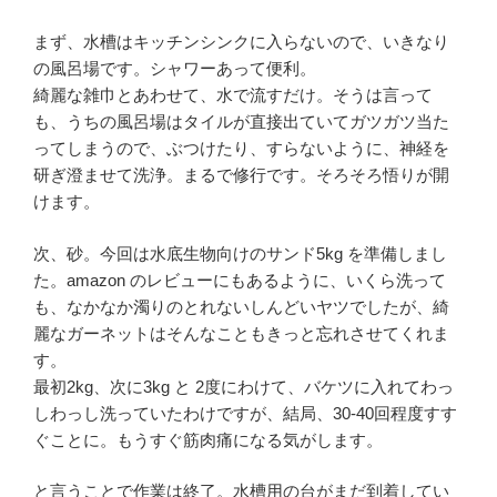
まず、水槽はキッチンシンクに入らないので、いきなり
の風呂場です。シャワーあって便利。
綺麗な雑巾とあわせて、水で流すだけ。そうは言って
も、うちの風呂場はタイルが直接出ていてガツガツ当た
ってしまうので、ぶつけたり、すらないように、神経を
研ぎ澄ませて洗浄。まるで修行です。そろそろ悟りが開
けます。
次、砂。今回は水底生物向けのサンド5kg を準備しまし
た。amazon のレビューにもあるように、いくら洗って
も、なかなか濁りのとれないしんどいヤツでしたが、綺
麗なガーネットはそんなこともきっと忘れさせてくれま
す。
最初2kg、次に3kg と 2度にわけて、バケツに入れてわっ
しわっし洗っていたわけですが、結局、30-40回程度すす
ぐことに。もうすぐ筋肉痛になる気がします。
と言うことで作業は終了。水槽用の台がまだ到着してい