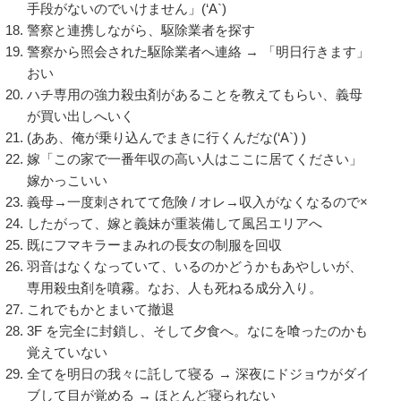
手段がないのでいけません」(‘A`)
警察と連携しながら、駆除業者を探す
警察から照会された駆除業者へ連絡 → 「明日行きます」
おい
ハチ専用の強力殺虫剤があることを教えてもらい、義母
が買い出しへいく
(ああ、俺が乗り込んでまきに行くんだな(‘A`) )
嫁「この家で一番年収の高い人はここに居てください」
嫁かっこいい
義母→一度刺されてて危険 / オレ→収入がなくなるので×
したがって、嫁と義妹が重装備して風呂エリアへ
既にフマキラーまみれの長女の制服を回収
羽音はなくなっていて、いるのかどうかもあやしいが、
専用殺虫剤を噴霧。なお、人も死ねる成分入り。
これでもかとまいて撤退
3F を完全に封鎖し、そして夕食へ。なにを喰ったのかも
覚えていない
全てを明日の我々に託して寝る → 深夜にドジョウがダイ
ブして目が覚める → ほとんど寝られない