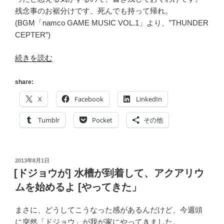
残念事のお裾分けです、死んでも持って帰れ。
(BGM「namco GAME MUSIC VOL.1」より、”THUNDER
CEPTER”)
“[愛
続きを読む
と]
夏
share:
休
X
Facebook
LinkedIn
み
二
Tumblr
Pocket
その他
日
目
[勇
投
2013年8月1日
気]”
稿
[ドジョウが] 水槽が到着して、アクアリウ
の
日:
ムを始めるよ [やってきた」
まさに、どうしてこうなった感があるんだけど、今週頭
に突然「ドジョウ」が我が家にやってきました。