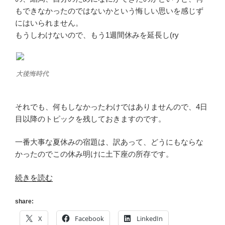
もできなかったのではないかという悔しい思いを感じず
にはいられません。
もうしわけないので、もう1週間休みを延長し(ry
大後悔時代
それでも、何もしなかったわけではありませんので、4日
目以降のトピックを残しておきますのです。
一番大事な夏休みの宿題は、訳あって、どうにもならな
かったのでこの休み明けに土下座の所存です。
“[気
続きを読む
が
つ
share:
い
X
Facebook
LinkedIn