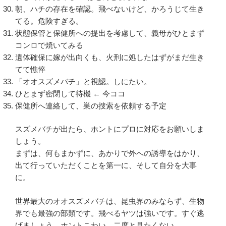
朝、ハチの存在を確認。飛べないけど、かろうじて生き
てる。危険すぎる。
状態保管と保健所への提出を考慮して、義母がひとまず
コンロで焼いてみる
遺体確保に嫁が出向くも、火刑に処したはずがまだ生き
てて憔悴
「オオスズメバチ」と視認。しにたい。
ひとまず密閉して待機 ← 今ココ
保健所へ連絡して、巣の捜索を依頼する予定
スズメバチが出たら、ホントにプロに対応をお願いしま
しょう。
まずは、何もまかずに、あかりで外への誘導をはかり、
出て行っていただくことを第一に、そして自分を大事
に。
世界最大のオオスズメバチは、昆虫界のみならず、生物
界でも最強の部類です。飛べるヤツは強いです。すぐ逃
げましょう。ホントこわい。二度と見たくない。