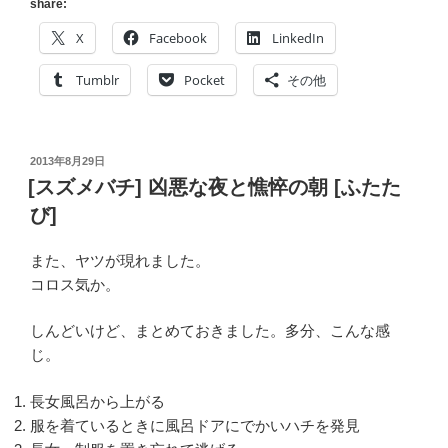
ア
share:
リ
X
Facebook
LinkedIn
ウ
ム
Tumblr
Pocket
その他
に]
仕
事
投
2013年8月29日
と
稿
[スズメバチ] 凶悪な夜と憔悴の朝 [ふたた
水
日:
び]
槽
と
また、ヤツが現れました。
[溺
コロス気か。
れ
る
しんどいけど、まとめておきました。多分、こんな感
日々]”
じ。
の
長女風呂から上がる
服を着ているときに風呂ドアにでかいハチを発見