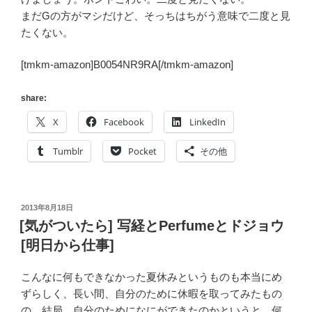
まだGの方がマシだけど、そっちはちがう意味で二度と見
たくない。
[tmkm-amazon]B0054NR9RA[/tmkm-amazon]
share:
X
Facebook
LinkedIn
Tumblr
Pocket
その他
投
2013年8月18日
稿
[気がついたら] 写経とPerfumeとドジョウ
日:
[明日から仕事]
こんなに何もできなかった夏休みというものも本当にめ
ずらしく、長い間、自分のために休暇を取ってみたもの
の、結局、自分のためになにができたのかというと、何