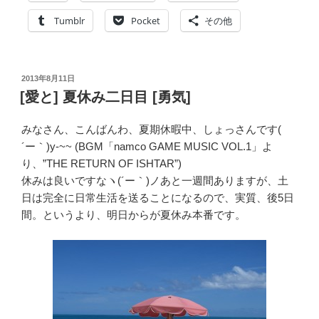
た
ら]
Tumblr
Pocket
その他
写
経
と
投
2013年8月11日
Perfume
稿
[愛と] 夏休み二日目 [勇気]
と
日:
ド
みなさん、こんばんわ、夏期休暇中、しょっさんです(
ジ
´ー｀)y-~~ (BGM「namco GAME MUSIC VOL.1」よ
ョ
り、”THE RETURN OF ISHTAR”)
ウ
休みは良いですなヽ(´ー｀)ノあと一週間ありますが、土
[明
日は完全に日常生活を送ることになるので、実質、後5日
日
間。というより、明日からが夏休み本番です。
か
ら
仕
事]”
の