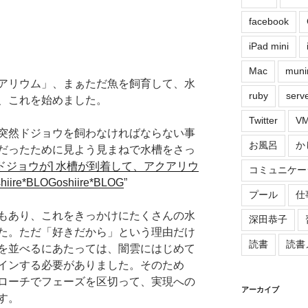
facebook
iPad mini
Mac
muni
アリウム」、まぁただ魚を飼育して、水
ruby
serv
、これを始めました。
Twitter
VM
突然ドジョウを飼わなければならない事
お風呂
か
だったために見よう見まねで水槽をさっ
[ドジョウが] 水槽が到着して、アクアリウ
コミュニケー
re*BLOGoshiire*BLOG
”
プール
仕
もあり、これをきっかけにたくさんの水
深田恭子
た。ただ「好きだから」という理由だけ
読書
読書
を並べるにあたっては、闇雲にはじめて
インする必要がありました。そのため
ローチでフェーズを区切って、実現への
アーカイブ
す。