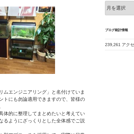
ア
ー
カ
イ
ブ
ブログ統計情報
239,261 アク
リムエンジニアリング」と名付けていま
ントにも勿論適用できますので、皆様の
。
具体的に整理してまとめたいと考えてい
なるようにざっくりとした全体感でご説