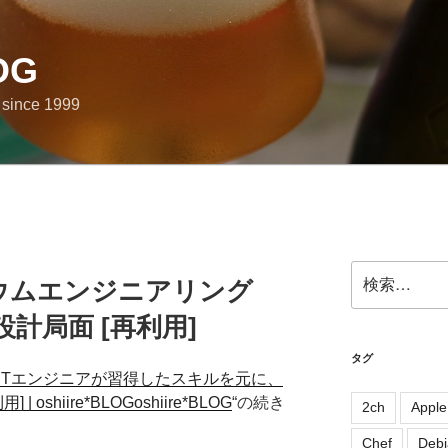
OG
e since 1999
検
リウムエンジニアリング
索:
ら設計局面 [再利用]
タグ
] ITエンジニアが習得したスキルを元に、
shiire*BLOGoshiire*BLOG
“の続き
2ch
Apple
Chef
Debi