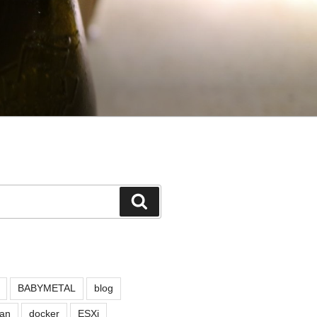
検
索
BABYMETAL
blog
an
docker
ESXi