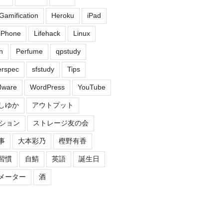
Gamification
Heroku
iPad
iPhone
Lifehack
Linux
n
Perfume
qpstudy
erspec
sfstudy
Tips
ware
WordPress
YouTube
しゆか
アウトプット
ション
ストレージ友の会
事
大本彩乃
樫野有香
習慣
自鯖
英語
誕生日
メーター
酒