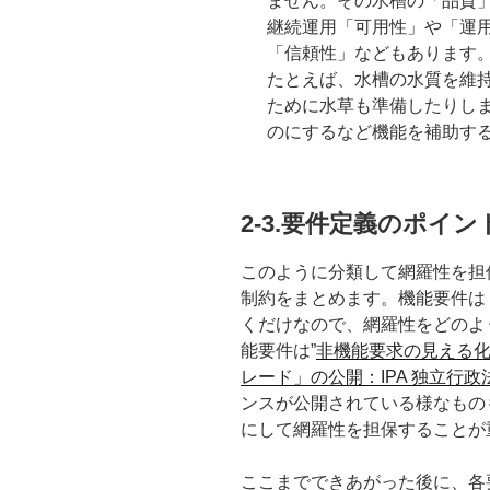
ません。その水槽の「品質
継続運用「可用性」や「運
「信頼性」などもあります
たとえば、水槽の水質を維
ために水草も準備したりし
のにするなど機能を補助す
2-3.要件定義のポイン
このように分類して網羅性を担
制約をまとめます。機能要件は
くだけなので、網羅性をどのよ
能要件は”
非機能要求の見える
レード」の公開：IPA 独立行政
ンスが公開されている様なもの
にして網羅性を担保することが
ここまでできあがった後に、各