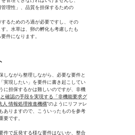
」を管理できなければいけませんし、
用管理性」、品質を担保するための
。
持するためのろ過が必要ですし、その
ます。水草は、卵の孵化も考慮したも
る要件になります。
ト
保しながら整理しながら、必要な要件と
「実現したい」を要件に書き起こしてい
うに担保するかは難しいのですが、非機
化と確認の手段を実現する「非機能要求グ
法人 情報処理推進機構
“のようにリファレ
もありますので、こういったものを参考
重要です。
要件で反発する様な要件はないか、整合