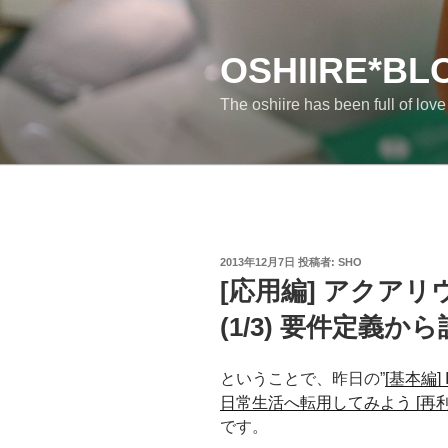
コ
ン
テ
OSHIIRE*BL
ン
The oshiire has been full of lov
ツ
へ
ス
キ
ッ
プ
投
2013年12月7日
投稿者:
SHO
稿
[応用編] アクア
日:
(1/3) 要件定義か
ということで、昨日の”
[基本編
日常生活へ転用してみよう [再利用] | o
です。