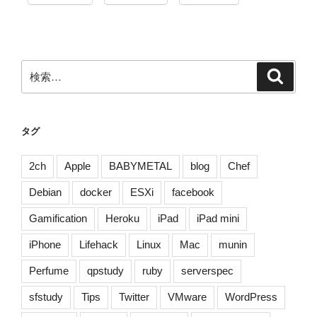
こ
り
と
腰
検
検
痛
索
索:
に
悩
ま
タグ
さ
れ
2ch
Apple
BABYMETAL
blog
Chef
る
Debian
docker
ESXi
facebook
ワ
ケ
Gamification
Heroku
iPad
iPad mini
[猫
iPhone
Lifehack
Linux
Mac
munin
背]”
の
Perfume
qpstudy
ruby
serverspec
sfstudy
Tips
Twitter
VMware
WordPress