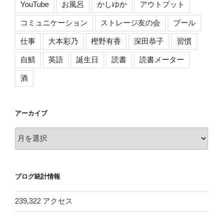
YouTube
お風呂
かしゆか
アウトプット
コミュニケーション
ストレージ友の会
プール
仕事
大本彩乃
樫野有香
深田恭子
習慣
自鯖
英語
誕生日
読書
読書メーター
酒
アーカイブ
ア
ー
カ
イ
ブログ統計情報
ブ
239,322 アクセス