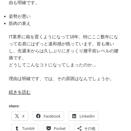
由も明確です。
姿勢が悪い
筋肉の衰え
IT業界に籍を置くようになって18年、特にここ数年にな
って右肩にはずっと違和感が残っています。首も痛い
し、先週末からは久しぶりにぎっくり腰手前レベルの腰
痛です。
どうしてこんなコトになってしまったのか…
理由は明確です、では、その原因はなんでしょうか。
“[姿
続きを読む
勢]
ボ
share:
ク
X
Facebook
LinkedIn
が
肩
Tumblr
Pocket
その他