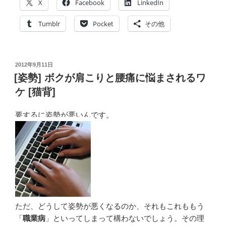
X
Facebook
LinkedIn
Tumblr
Pocket
その他
投
2012年9月11日
稿
[姿勢] ボクが肩こりと腰痛に悩まされるワ
日:
ケ [猫背]
要するに姿勢が悪いんです。
ただ、どうして姿勢が悪くなるのか、それもこれももう
「
職業病
」といってしまって構わないでしょう。その理