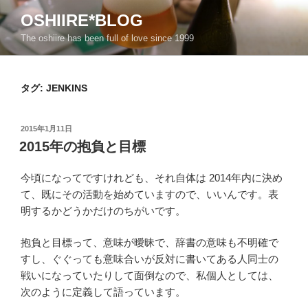
コ
OSHIIRE*BLOG
ン
The oshiire has been full of love since 1999
テ
ン
ツ
タグ:
JENKINS
へ
ス
キ
投
2015年1月11日
ッ
稿
2015年の抱負と目標
日:
プ
今頃になってですけれども、それ自体は 2014年内に決め
て、既にその活動を始めていますので、いいんです。表
明するかどうかだけのちがいです。
抱負と目標って、意味が曖昧で、辞書の意味も不明確で
すし、ぐぐっても意味合いが反対に書いてある人同士の
戦いになっていたりして面倒なので、私個人としては、
次のように定義して語っています。