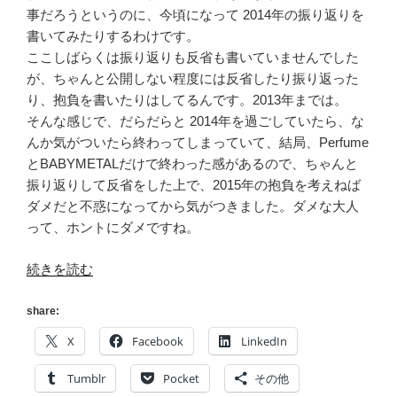
事だろうというのに、今頃になって 2014年の振り返りを
書いてみたりするわけです。
ここしばらくは振り返りも反省も書いていませんでした
が、ちゃんと公開しない程度には反省したり振り返った
り、抱負を書いたりはしてるんです。2013年までは。
そんな感じで、だらだらと 2014年を過ごしていたら、な
んか気がついたら終わってしまっていて、結局、Perfume
とBABYMETALだけで終わった感があるので、ちゃんと
振り返りして反省をした上で、2015年の抱負を考えねば
ダメだと不惑になってから気がつきました。ダメな大人
って、ホントにダメですね。
“2014
続きを読む
年
を
share:
振
X
Facebook
LinkedIn
り
返
Tumblr
Pocket
その他
る”