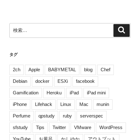
の
検
検
索
索:
タグ
2ch
Apple
BABYMETAL
blog
Chef
Debian
docker
ESXi
facebook
Gamification
Heroku
iPad
iPad mini
iPhone
Lifehack
Linux
Mac
munin
Perfume
qpstudy
ruby
serverspec
sfstudy
Tips
Twitter
VMware
WordPress
YouTube
お風呂
かしゆか
アウトプット