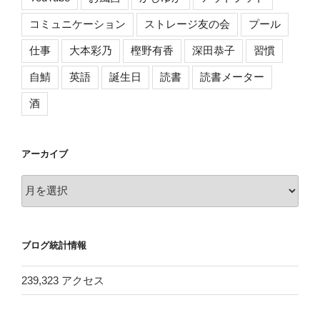
コミュニケーション
ストレージ友の会
プール
仕事
大本彩乃
樫野有香
深田恭子
習慣
自鯖
英語
誕生日
読書
読書メーター
酒
アーカイブ
ア
ー
カ
イ
ブログ統計情報
ブ
239,323 アクセス