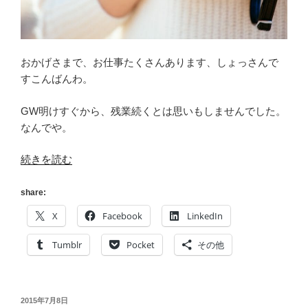
おかげさまで、お仕事たくさんあります、しょっさんで
すこんばんわ。
GW明けすぐから、残業続くとは思いもしませんでした。
なんでや。
“[note.mu]
続きを読む
駄
文
share:
そ
X
Facebook
LinkedIn
の
1
Tumblr
Pocket
その他
[続
く
の
投
2015年7月8日
か]”