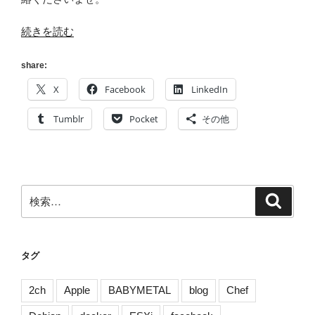
“[Vagrant]
続きを読む
Debian7.4
の
share:
Vagrant
X
Facebook
LinkedIn
BOX
を
Tumblr
Pocket
その他
作
っ
て
み
検
検
た
索
索:
[Debian]”
の
タグ
2ch
Apple
BABYMETAL
blog
Chef