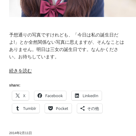
予想通りの写真ですけれども、「今日は私の誕生日だ
よ!」とか全然関係ない写真に思えますが、そんなことは
ありません。明日は三女の誕生日です。なんかくださ
い。お待ちしています。
“[テ
続きを読む
キ
ス
share:
ト]
X
Facebook
LinkedIn
エ
デ
Tumblr
Pocket
その他
ィ
タ
が
投
2014年2月11日
た