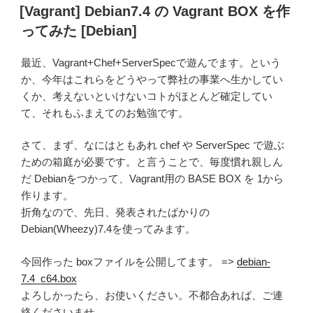
稿
[Vagrant] Debian7.4 の Vagrant BOX を作
く
日:
ってみた [Debian]
さ
ん
最近、Vagrant+Chef+ServerSpecで遊んでます。という
あ
か、今年はこれらをどうやって弊社の事業へ生かしてい
っ
くか、考えないといけないコトがほとんど確定してい
て
て、それもふまえてのお勉強です。
ツ
ラ
さて、まず、なにはともあれ chef や ServerSpec で遊ぶ
い
ための箱庭が必要です。と言うことで、毎度慣れ親しん
[プ
だ Debianをつかって、Vagrant用の BASE BOX を 1から
ロ
作ります。
グ
折角なので、先日、発表されたばかりの
ラ
Debian(Wheezy)7.4を使ってみます。
ミ
ン
今回作った boxファイルを公開してます。 =>
debian-
グ]”
7.4_c64.box
の
よろしかったら、お使いください。不都合あれば、ご連
絡くださいませ。