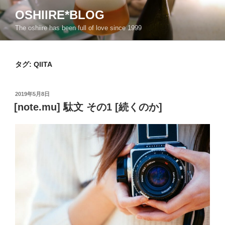
コ
OSHIIRE*BLOG
ン
The oshiire has been full of love since 1999
テ
ン
ツ
タグ:
QIITA
へ
ス
キ
投
2019年5月8日
ッ
稿
[note.mu] 駄文 その1 [続くのか]
日:
プ