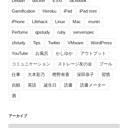
Debian
docker
ESXi
facebook
Gamification
Heroku
iPad
iPad mini
iPhone
Lifehack
Linux
Mac
munin
Perfume
qpstudy
ruby
serverspec
sfstudy
Tips
Twitter
VMware
WordPress
YouTube
お風呂
かしゆか
アウトプット
コミュニケーション
ストレージ友の会
プール
仕事
大本彩乃
樫野有香
深田恭子
習慣
自鯖
英語
誕生日
読書
読書メーター
酒
アーカイブ
ア