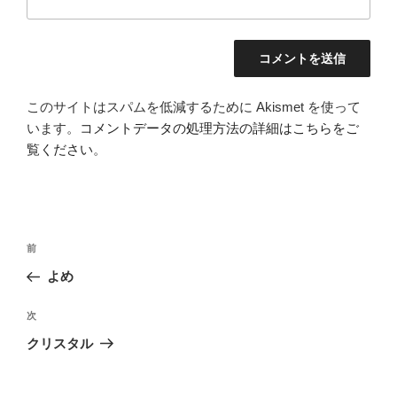
このサイトはスパムを低減するために Akismet を使って
います。
コメントデータの処理方法の詳細はこちらをご
覧ください
。
投
前
前
稿
の
よめ
ナ
投
ビ
稿
次
次
ゲ
の
クリスタル
投
ー
稿
シ