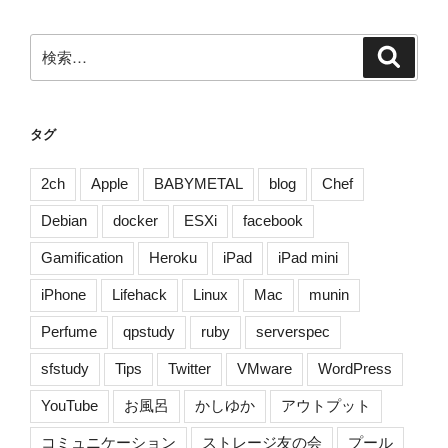
ョ
ン
検
検
索
索:
タグ
2ch
Apple
BABYMETAL
blog
Chef
Debian
docker
ESXi
facebook
Gamification
Heroku
iPad
iPad mini
iPhone
Lifehack
Linux
Mac
munin
Perfume
qpstudy
ruby
serverspec
sfstudy
Tips
Twitter
VMware
WordPress
YouTube
お風呂
かしゆか
アウトプット
コミュニケーション
ストレージ友の会
プール