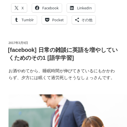
X
Facebook
LinkedIn
Tumblr
Pocket
その他
投
2017年3月9日
稿
[facebook] 日常の雑談に英語を増やしてい
日:
くためのその1 [語学学習]
お酒やめてから、睡眠時間が伸びてきているにもかかわ
らず、夕方には眠くて過労死しそうなしょっさんです。