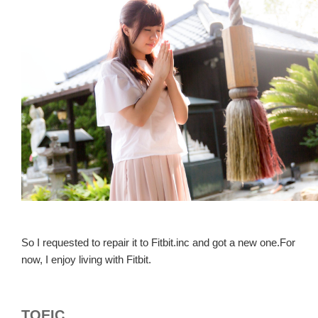
So I requested to repair it to Fitbit.inc and got a new one.For
now, I enjoy living with Fitbit.
TOEIC