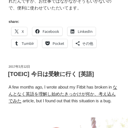
れたんですが、お仕事ではなかなかそうもいかないの
で、便利に使わせていただいてます。
share:
X
Facebook
LinkedIn
Tumblr
Pocket
その他
投
2017年3月12日
稿
[TOEIC] 今日は受験に行く [英語]
日:
A few months ago, I wrote about my Fitbit has broken in
な
んとなく英語を理解し始めたきっかけが何か、考え込ん
でみた
article, but I found out that this situation is a bug.