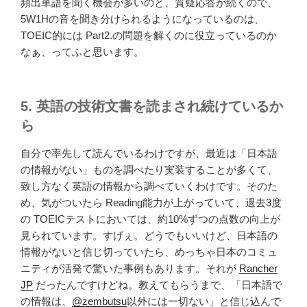
頻出単語を聞く機会が多いのと、質疑応答が続くので、
5W1Hの音を聞き分けられるようになっているのは、
TOEIC的には Part2.の問題を解くのに役立っているのか
なぁ、ってふと思います。
5. 英語の技術文書を読まされ続けているか
ら
自分で率先して読んでいるわけですが、最近は「日本語
の情報がない」ものを調べたり実装することが多くて、
致し方なく英語の情報から調べていくわけです。そのた
め、気がついたら Reading能力が上がっていて、過去3度
の TOEICテストにおいては、約10%ずつの点数の向上が
見られています。すげぇ。どうでもいいけど、日本語の
情報がないと信じ切っていたら、めっちゃ日本のコミュ
ニティが活発で驚いた事例もあります。それが
Rancher
JP
だったんですけどね。教えてもらうまで、「日本語で
の情報は、
@zembutsu
以外には一切ない」と信じ込んで