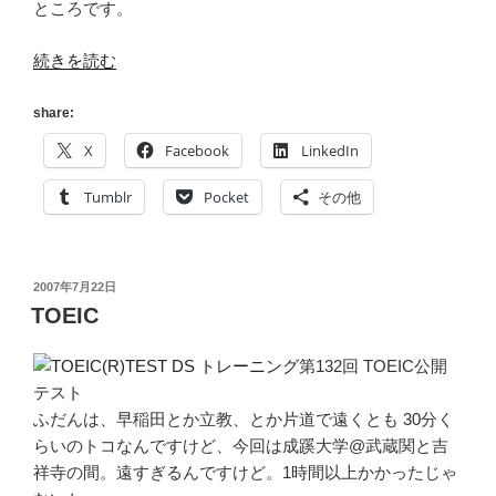
ところです。
“[英
続きを読む
語]
英
share:
語
X
Facebook
LinkedIn
縛
り
Tumblr
Pocket
その他
の
Skype
部
投
2007年7月22日
屋
稿
TOEIC
を
日:
作
第132回 TOEIC公開
っ
テスト
て
ふだんは、早稲田とか立教、とか片道で遠くとも 30分く
み
らいのトコなんですけど、今回は成蹊大学@武蔵関と吉
た
祥寺の間。遠すぎるんですけど。1時間以上かかったじゃ
ら”