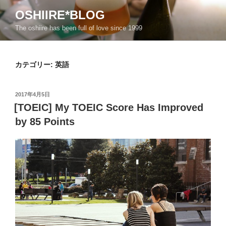
コ
OSHIIRE*BLOG
ン
The oshiire has been full of love since 1999
テ
ン
ツ
カテゴリー:
英語
へ
ス
キ
投
2017年4月5日
ッ
稿
[TOEIC] My TOEIC Score Has Improved
日:
プ
by 85 Points