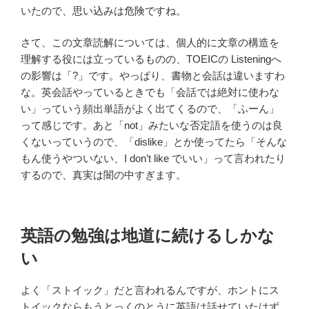
いたので、思い込みは危険ですね。
さて、この文章読解については、個人的に文章の構造を
理解する役には立っているものの、TOEICの Listeningへ
の影響は「?」です。やっぱり、書物と会話は違いますわ
な。英会話やっているときでも「会話では絶対に使わな
い」っていう頻出単語がよく出てくるので、「ふーん」
って感じです。あと「not」みたいな否定語を使うのは良
くないっていうので、「dislike」とか使ってたら「そんな
もん使うやついない、I don’t like でいい」って言われたり
するので、真実は闇の中すぎます。
英語の勉強は地道に続けるしかな
い
よく「ストイック」だと言われるんですが、ホントにス
トイックならもうとっくのとうに英語は話せていたはず