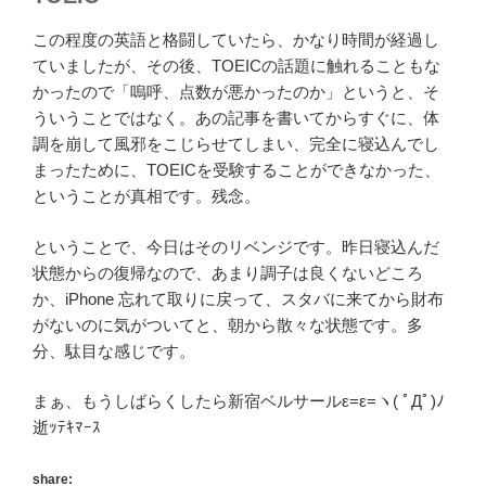
この程度の英語と格闘していたら、かなり時間が経過し
ていましたが、その後、TOEICの話題に触れることもな
かったので「嗚呼、点数が悪かったのか」というと、そ
ういうことではなく。あの記事を書いてからすぐに、体
調を崩して風邪をこじらせてしまい、完全に寝込んでし
まったために、TOEICを受験することができなかった、
ということが真相です。残念。
ということで、今日はそのリベンジです。昨日寝込んだ
状態からの復帰なので、あまり調子は良くないどころ
か、iPhone 忘れて取りに戻って、スタバに来てから財布
がないのに気がついてと、朝から散々な状態です。多
分、駄目な感じです。
まぁ、もうしばらくしたら新宿ベルサールε=ε=ヽ( ﾟДﾟ)ﾉ
逝ｯﾃｷﾏｰｽ
share: