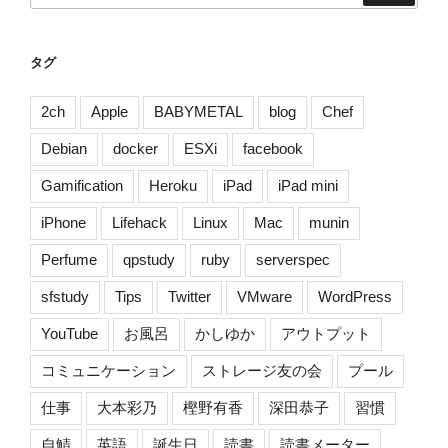
タグ
2ch
Apple
BABYMETAL
blog
Chef
Debian
docker
ESXi
facebook
Gamification
Heroku
iPad
iPad mini
iPhone
Lifehack
Linux
Mac
munin
Perfume
qpstudy
ruby
serverspec
sfstudy
Tips
Twitter
VMware
WordPress
YouTube
お風呂
かしゆか
アウトプット
コミュニケーション
ストレージ友の会
プール
仕事
大本彩乃
樫野有香
深田恭子
習慣
自鯖
英語
誕生日
読書
読書メーター