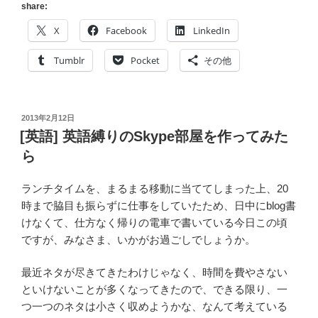
share:
X
Facebook
LinkedIn
Tumblr
Pocket
その他
投
2013年2月12日
稿
[英語] 英語縛りのSkype部屋を作ってみた
日:
ら
ランチタイムを、まるまる移動に当ててしまった上、20
時まで脇目も振らずに仕事をしていたため、日中にblog書
けなくて、仕方なく帰りの電車で書いている今日この頃
ですが、みなさま、いかがお過ごしでしょうか。
最近ネタが尽きてきたわけじゃなく、時間を費やさない
といけないことが多くなってきたので、できる限り、一
つ一つのネタは小さく収めようかな、なんて考えている