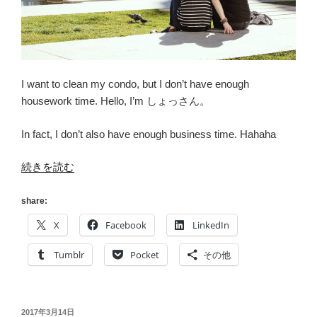
I want to clean my condo, but I don’t have enough
housework time. Hello, I’m しょっさん。
In fact, I don’t also have enough business time. Hahaha
“[TOEIC]
続きを読む
My
TOEIC
share:
Score
X
Facebook
LinkedIn
Has
Improved
Tumblr
Pocket
その他
by
85
Points”
投
2017年3月14日