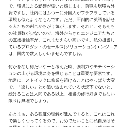
で、環境による影響が強いと感じます。前職も現職も外
資ですし、社内にはふつーに外国人がフラフラしている
環境も似たようなもんです。ただ、圧倒的に英語を話せ
る人たちの割合がちがう気がします。それと、そもそも
の社員数が少ないので、海外からきたエンジニアたちと
の直接接触率が、これまたえらい高いです。私の担当し
ているプロダクトのセールス(ソリューション)エンジニア
は、国内で数人しかいませんですしね。
何かをなし得たいなーと考えた時、強制力やモチベーシ
ョンの上がる環境に身を投じることは重要な要素です。
地道に、ストイックに修業を続けることはやっぱり大変
で、「楽しい」とか追い込まれている状況下でないと、
続けることは人間である以上、相当の修行好きでもない
限りは無理でしょう。
あとまぁ、ある程度の理解が進んでくると、これはこれ
で楽しくなってくるので、おめでたいことに私自身はそ