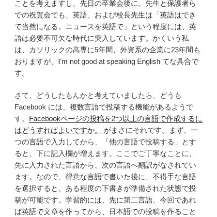
ことを考えますし、先日の卒業会後に、先生と保護者ら
での祝賀会でも、英語、および校長先生は「英語はでき
て当然になる。ニュースを英語で」という程度には、英
語は必要不可欠な時代に突入しています。かくいう私
は、カソリックの高専に5年間、外資系の企業に23年間も
おりますが、I’m not good at speaking English てな具合で
す。
さて、どうしたもんかと考えていましたら、どうも
Facebook には、複数言語で投稿する機能があるようで
す。
Facebookページの投稿を2つ以上の言語で作成するに
はどうすればよいですか。
がまさにそれです。まず、一
つの言語で入力してから、「他の言語で投稿する」とす
ると、下に記入欄が増えます。ここでご丁寧なことに、
先に入力された言語から、次の言語へ翻訳がなされてい
ます。なので、得意な言語で書いた後に、不得手な言語
を選択すると、ある程度の下書きが準備された状態で投
稿が可能です。学習的には、先に第二言語、今回であれ
ば英語で文章を作ってから、日本語での投稿を作ること