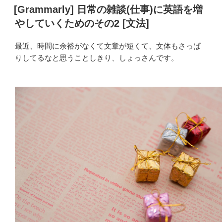
の
稿
[Grammarly] 日常の雑談(仕事)に英語を増
日:
やしていくためのその2 [文法]
最近、時間に余裕がなくて文章が短くて、文体もさっぱ
りしてるなと思うことしきり、しょっさんです。