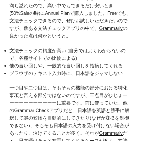
満ち溢れたので、高い中でもできるだけ安いとき
(50%Saleの時)にAnnual Planで購入しました。Freeでも、
文法チェックできるので、ぜひお試しいただきたいので
すが、数ある文法チェックアプリの中で、
Grammarly
の
良かった点は何かというと。
文法チェックの精度が高い (自分ではよくわからないの
で、各種サイトでの比較による)
他の言い回しや、一般的な言い回しを指摘してくれる
ブラウザのテキスト入力時に、日本語をジャマしない
一つ目や二つ目は、そもそもの機能の部分における特化
事項と言える部分ではないのですが、三点目がひじょー
ーーーーーーーーーーに重要です。前に使っていた、他
のGrammar Checkアプリだと、日本語を英語と勝手に解
釈して謎の変換を自動的にしてきたり(なぜか変換を制御
できない)、そもそも日本語の入力を受け付けない場合が
あったり、泣けてくることが多く。それが
Grammarly
だ
と、日本語はそっと放置してくれるケースが多く、文法