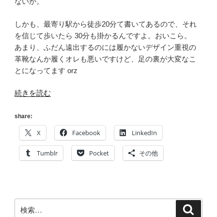
ないか。
の
しかも、最寄り駅から徒歩20分て書いてあるので、それ
を信じて歩いたら 30分も掛かるんですよ。おいこら。
あまり、ふだん遠出するのには履かないデザイン重視の
革靴なんか履くオレも悪いですけど、足の裏が大変なこ
とになってます orz
“TOEIC”
続きを読む
の
share:
X
Facebook
LinkedIn
Tumblr
Pocket
その他
検
検
索
索: