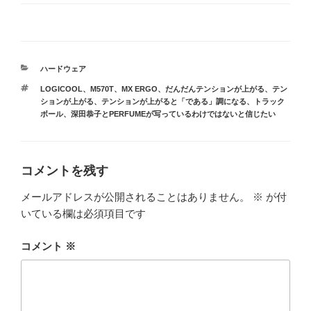
カ
ハードウェア
テ
タ
LOGICOOL
、
M570T
、
MX ERGO
、
だんだんテンションが上がる
、
テン
ゴ
グ
ションが上がる
、
テンションが上がると「である」調になる
、
トラック
リ
ボール
、
深田恭子とPERFUMEが写っているわけではないと信じたい
ー
コメントを残す
メールアドレスが公開されることはありません。
※
が付
いている欄は必須項目です
コメント
※