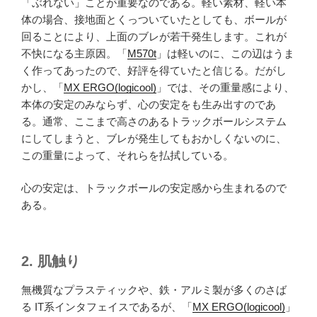
「ぶれない」ことが重要なのである。軽い素材、軽い本
体の場合、接地面とくっついていたとしても、ボールが
回ることにより、上面のブレが若干発生します。これが
不快になる主原因。「
M570t
」は軽いのに、この辺はうま
く作ってあったので、好評を得ていたと信じる。だがし
かし、「
MX ERGO(logicool)
」では、その重量感により、
本体の安定のみならず、心の安定をも生み出すのであ
る。通常、ここまで高さのあるトラックボールシステム
にしてしまうと、ブレが発生してもおかしくないのに、
この重量によって、それらを払拭している。
心の安定は、トラックボールの安定感から生まれるので
ある。
2. 肌触り
無機質なプラスティックや、鉄・アルミ製が多くのさば
る IT系インタフェイスであるが、「
MX ERGO(logicool)
」