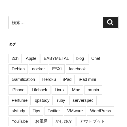
ン
検
検
索
索:
タグ
2ch
Apple
BABYMETAL
blog
Chef
Debian
docker
ESXi
facebook
Gamification
Heroku
iPad
iPad mini
iPhone
Lifehack
Linux
Mac
munin
Perfume
qpstudy
ruby
serverspec
sfstudy
Tips
Twitter
VMware
WordPress
YouTube
お風呂
かしゆか
アウトプット