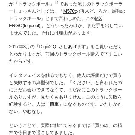
[I]
が「トラックボール」
であった流しのトラックボーラ
ーしょっさんとしては、「
M570t
の再来どころか、最強の
トラックボール」とまで言わしめた、この
MX
ERGO(logicool)
。どういったわけか、まだ手を出してい
ませんでした。それには理由があります。
2017年3月の「
Digio2 Q: さしあげます
」をご覧いただく
とわかりますが、前回のトラックボール購入で下手こい
たからです。
インタフェイスを触るでもなく、他人の評価だけで買う
と失敗するの典型例でした。「ください」と言われたの
にまだお会いできてなくて、まだ家にこのトラックボー
ルありますが、見たくもありません。このように失敗を
経験すると、人は「
慎重
」になるものです。いたしかた
ない。やむなし。
ということで、実際に触れてみるまでは「買わぬ」の精
神で今日まで過ごしてきました。