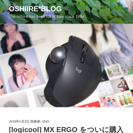
コ
OSHIIRE*BLOG
ン
The oshiire has been full of love since 1999
テ
ン
ツ
へ
ス
キ
ッ
プ
投
2018年1月3日
投稿者:
SHO
稿
[logicool] MX ERGO をついに購入
日: