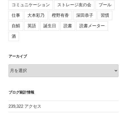
コミュニケーション
ストレージ友の会
プール
仕事
大本彩乃
樫野有香
深田恭子
習慣
自鯖
英語
誕生日
読書
読書メーター
酒
アーカイブ
ア
ー
カ
イ
ブログ統計情報
ブ
239,322 アクセス