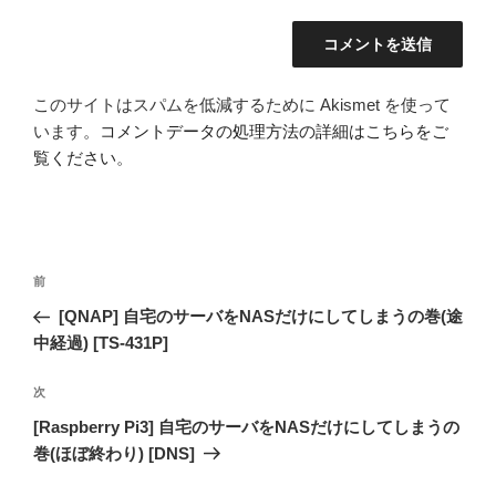
このサイトはスパムを低減するために Akismet を使って
います。
コメントデータの処理方法の詳細はこちらをご
覧ください
。
投
前
前
稿
の
[QNAP] 自宅のサーバをNASだけにしてしまうの巻(途
ナ
投
中経過) [TS-431P]
ビ
稿
ゲ
次
次
の
ー
[Raspberry Pi3] 自宅のサーバをNASだけにしてしまうの
投
シ
巻(ほぼ終わり) [DNS]
稿
ョ