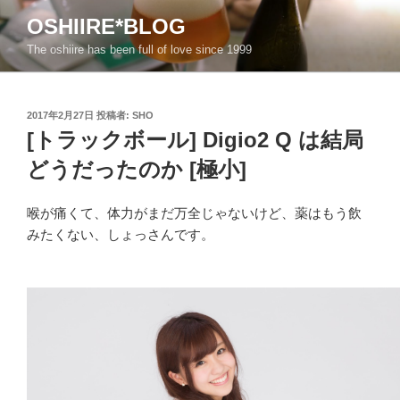
コ
OSHIIRE*BLOG
ン
The oshiire has been full of love since 1999
テ
ン
ツ
投
へ
2017年2月27日
投稿者:
SHO
稿
[トラックボール] Digio2 Q は結局
ス
日:
キ
どうだったのか [極小]
ッ
プ
喉が痛くて、体力がまだ万全じゃないけど、薬はもう飲
みたくない、しょっさんです。