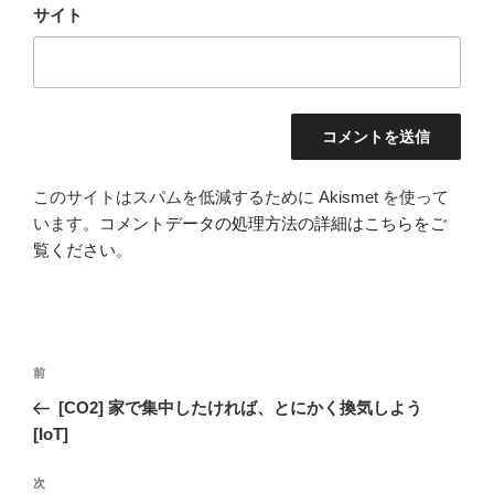
サイト
このサイトはスパムを低減するために Akismet を使って
います。
コメントデータの処理方法の詳細はこちらをご
覧ください
。
投
前
前
稿
の
[CO2] 家で集中したければ、とにかく換気しよう
ナ
投
[IoT]
ビ
稿
ゲ
次
次