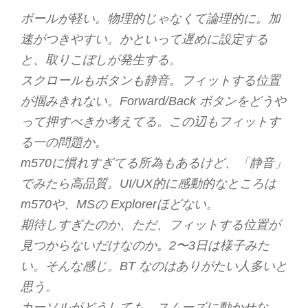
ボールが軽い。物理的じゃなくて論理的に。加
速がつきやすい。かといって遅めに設定する
と、取りこぼしが発生する。
スクロールもボタンも静音。フィットする位置
が掴みきれない。Forward/Back ボタンをどうや
って押すべきか考えてる。この辺もフィットす
る一の問題か。
m570に慣れすぎてる所為もあるけど、「静音」
でみたら高品質。UI/UX的に感動的なところは
m570や、MSの Explorerほどない。
期待しすぎたのか、ただ、フィットする位置が
見つからないだけなのか。2〜3日は様子みた
い。そんな感じ。BT なのはありがたい人多いと
思う。
カーソルがどうしても、スムーズに動かせな