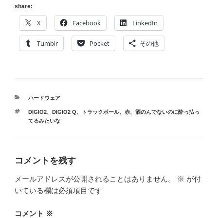
share:
X
Facebook
LinkedIn
Tumblr
Pocket
その他
カ
ハードウェア
テ
タ
DIGIO2
、
DIGIO2 Q
、
トラックボール
、
赤
、
酒のんでないのに酔っ払っ
ゴ
グ
てるみたいな
リ
ー
コメントを残す
メールアドレスが公開されることはありません。
※
が付
いている欄は必須項目です
コメント
※