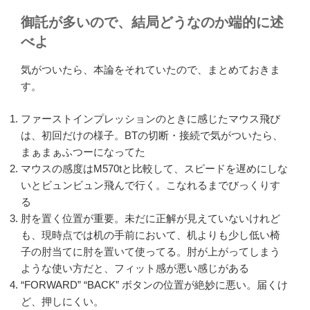
御託が多いので、結局どうなのか端的に述
べよ
気がついたら、本論をそれていたので、まとめておきま
す。
ファーストインプレッションのときに感じたマウス飛び
は、初回だけの様子。BTの切断・接続で気がついたら、
まぁまぁふつーになってた
マウスの感度はM570tと比較して、スピードを遅めにしな
いとビュンビュン飛んで行く。こなれるまでびっくりす
る
肘を置く位置が重要。未だに正解が見えていないけれど
も、現時点では机の手前において、机よりも少し低い椅
子の肘当てに肘を置いて使ってる。肘が上がってしまう
ような使い方だと、フィット感が悪い感じがある
“FORWARD” “BACK” ボタンの位置が絶妙に悪い。届くけ
ど、押しにくい。