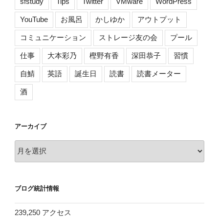
sfstudy
Tips
Twitter
VMware
WordPress
YouTube
お風呂
かしゆか
アウトプット
コミュニケーション
ストレージ友の会
プール
仕事
大本彩乃
樫野有香
深田恭子
習慣
自鯖
英語
誕生日
読書
読書メーター
酒
アーカイブ
ア
ー
カ
イ
ブログ統計情報
ブ
239,250 アクセス