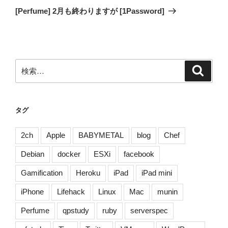
の
ー
[Perfume] 2月も終わりますが [1Password]
投
シ
稿
ョ
ン
検
検
索
索:
タグ
2ch
Apple
BABYMETAL
blog
Chef
Debian
docker
ESXi
facebook
Gamification
Heroku
iPad
iPad mini
iPhone
Lifehack
Linux
Mac
munin
Perfume
qpstudy
ruby
serverspec