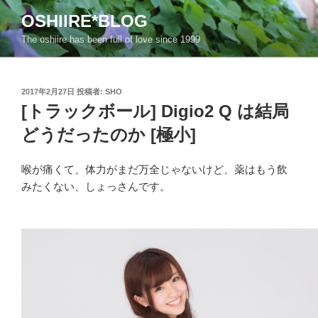
コ
OSHIIRE*BLOG
ン
The oshiire has been full of love since 1999
テ
ン
ツ
投
へ
2017年2月27日
投稿者:
SHO
稿
[トラックボール] Digio2 Q は結局
ス
日:
キ
どうだったのか [極小]
ッ
プ
喉が痛くて、体力がまだ万全じゃないけど、薬はもう飲
みたくない、しょっさんです。