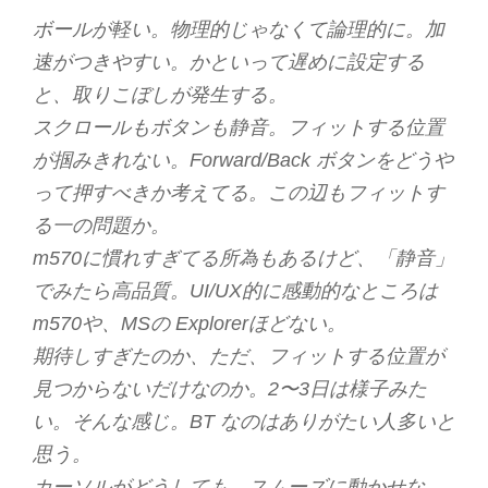
ボールが軽い。物理的じゃなくて論理的に。加
速がつきやすい。かといって遅めに設定する
と、取りこぼしが発生する。
スクロールもボタンも静音。フィットする位置
が掴みきれない。Forward/Back ボタンをどうや
って押すべきか考えてる。この辺もフィットす
る一の問題か。
m570に慣れすぎてる所為もあるけど、「静音」
でみたら高品質。UI/UX的に感動的なところは
m570や、MSの Explorerほどない。
期待しすぎたのか、ただ、フィットする位置が
見つからないだけなのか。2〜3日は様子みた
い。そんな感じ。BT なのはありがたい人多いと
思う。
カーソルがどうしても、スムーズに動かせな