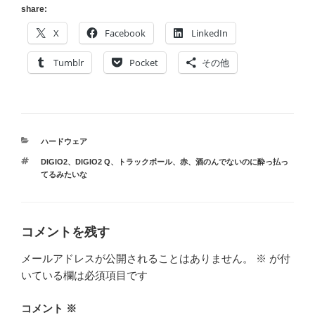
share:
X
Facebook
LinkedIn
Tumblr
Pocket
その他
カ
ハードウェア
テ
タ
DIGIO2
、
DIGIO2 Q
、
トラックボール
、
赤
、
酒のんでないのに酔っ払っ
ゴ
グ
てるみたいな
リ
ー
コメントを残す
メールアドレスが公開されることはありません。
※
が付
いている欄は必須項目です
コメント
※