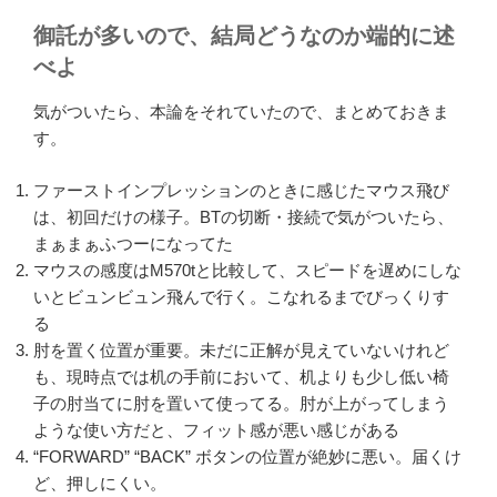
御託が多いので、結局どうなのか端的に述
べよ
気がついたら、本論をそれていたので、まとめておきま
す。
ファーストインプレッションのときに感じたマウス飛び
は、初回だけの様子。BTの切断・接続で気がついたら、
まぁまぁふつーになってた
マウスの感度はM570tと比較して、スピードを遅めにしな
いとビュンビュン飛んで行く。こなれるまでびっくりす
る
肘を置く位置が重要。未だに正解が見えていないけれど
も、現時点では机の手前において、机よりも少し低い椅
子の肘当てに肘を置いて使ってる。肘が上がってしまう
ような使い方だと、フィット感が悪い感じがある
“FORWARD” “BACK” ボタンの位置が絶妙に悪い。届くけ
ど、押しにくい。