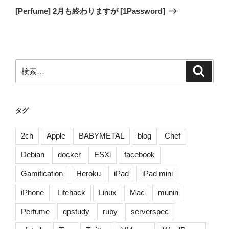
の
ー
[Perfume] 2月も終わりますが [1Password]
投
シ
稿
ョ
ン
検
検
索
索:
タグ
2ch
Apple
BABYMETAL
blog
Chef
Debian
docker
ESXi
facebook
Gamification
Heroku
iPad
iPad mini
iPhone
Lifehack
Linux
Mac
munin
Perfume
qpstudy
ruby
serverspec