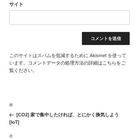
サイト
このサイトはスパムを低減するために Akismet を使って
います。
コメントデータの処理方法の詳細はこちらをご
覧ください
。
投
前
前
稿
の
[CO2] 家で集中したければ、とにかく換気しよう
ナ
投
[IoT]
ビ
稿
ゲ
次
次