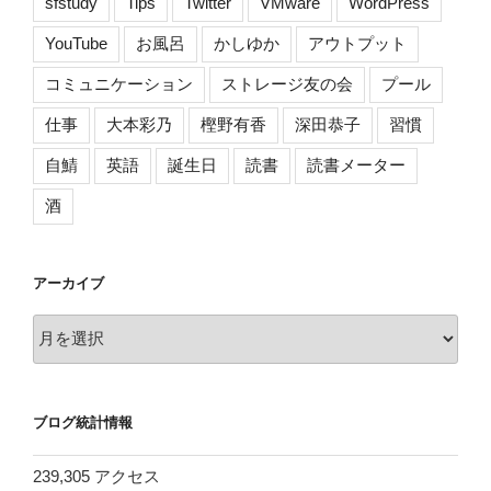
sfstudy
Tips
Twitter
VMware
WordPress
YouTube
お風呂
かしゆか
アウトプット
コミュニケーション
ストレージ友の会
プール
仕事
大本彩乃
樫野有香
深田恭子
習慣
自鯖
英語
誕生日
読書
読書メーター
酒
アーカイブ
ア
ー
カ
イ
ブログ統計情報
ブ
239,305 アクセス