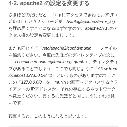
4-2. apache2 の設定を変更する
さきほどのだけだと、「cgi にアクセスできねぇよ(#ﾟДﾟ)
ｺﾞﾙｧ!!」というメッセージが、
/var/log/apache2/error_log
を埋め尽くすことになるはずですので、apache2がわのア
クセス権の設定も変更しましょう。
またも同じく「「
/etc/apache2/conf.d/munin
」」ファイル
を編集ください。今度は先ほどのディレクティブの次に
「
＜Location /munin-cgi/munin-cgi-graph＞
」ディレクティ
ブがあることでしょう。ここでも同じように「
Allow from
localhost 127.0.0.0/8 ::1
」というものがありますので、こ
この「
127.0.0.0/8
」を、munin の画面へアクセスするクラ
イアントの IPアドレスか、それの存在するネットワーク
へ変更ください。要するに先ほどと同じようにすれば良
いです。
変更すると、このようになると思います。