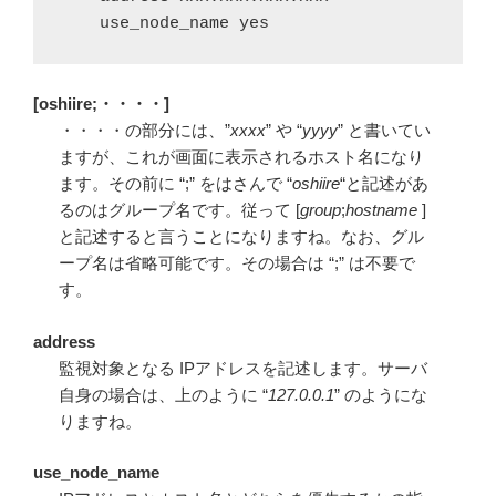
    use_node_name yes
[oshiire;・・・・]
・・・・の部分には、”
xxxx
” や “
yyyy
” と書いてい
ますが、これが画面に表示されるホスト名になり
ます。その前に “;” をはさんで “
oshiire
“と記述があ
るのはグループ名です。従って [
group
;
hostname
]
と記述すると言うことになりますね。なお、グル
ープ名は省略可能です。その場合は “;” は不要で
す。
address
監視対象となる IPアドレスを記述します。サーバ
自身の場合は、上のように “
127.0.0.1
” のようにな
りますね。
use_node_name