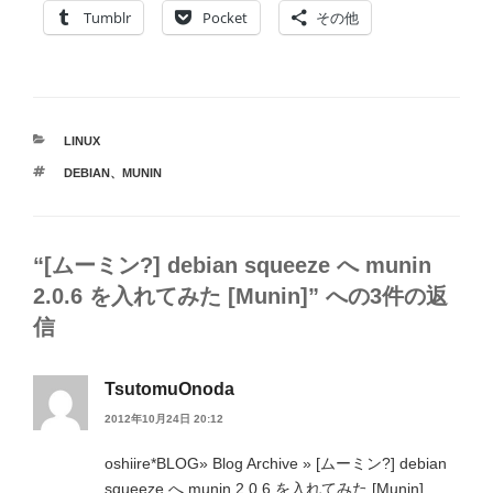
Tumblr
Pocket
その他
カ
LINUX
テ
タ
DEBIAN
、
MUNIN
ゴ
グ
リ
ー
“[ムーミン?] debian squeeze へ munin
2.0.6 を入れてみた [Munin]” への3件の返
信
TsutomuOnoda
2012年10月24日 20:12
oshiire*BLOG» Blog Archive » [ムーミン?] debian
squeeze へ munin 2.0.6 を入れてみた [Munin]