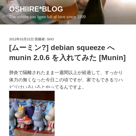
コ
OSHIIRE*BLOG
ン
The oshiire has been full of love since 1999
テ
ン
ツ
投
へ
2012年10月21日
投稿者:
SHO
稿
[ムーミン?] debian squeeze へ
ス
日:
キ
munin 2.0.6 を入れてみた [Munin]
ッ
プ
肺炎で隔離されたまま一週間以上が経過して、すっかり
体力の無くなった今日この頃ですが、家でもできるリハ
ビリはいろいろとやってるんですよ。