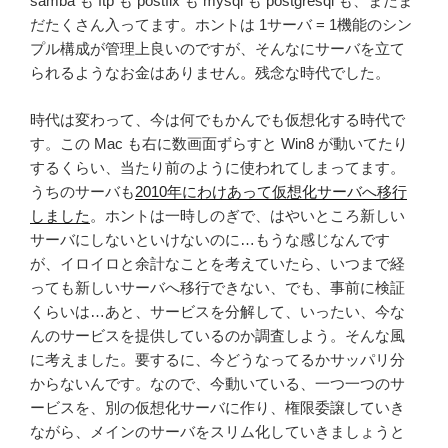
samba も ftp も postfix も mysql も postgresql も、まだま
だたくさん入ってます。ホントは 1サーバ = 1機能のシン
プル構成が管理上良いのですが、そんなにサーバを立て
られるようなお金はありません。残念な時代でした。
時代は変わって、今は何でもかんでも仮想化する時代で
す。この Mac も右に数画面ずらすと Win8 が動いてたり
するくらい、当たり前のように使われてしまってます。
うちのサーバも
2010年にわけあって仮想化サーバへ移行
しました
。ホントは一時しのぎで、はやいところ新しい
サーバにしないといけないのに…もうな感じなんです
が、イロイロと余計なことを考えていたら、いつまで経
っても新しいサーバへ移行できない、でも、事前に検証
くらいは…あと、サービスを分解して、いったい、今な
んのサービスを提供しているのか調査しよう。そんな風
に考えました。要するに、今どうなってるかサッパリ分
からないんです。なので、今動いている、一つ一つのサ
ービスを、別の仮想化サーバに作り、権限委譲していき
ながら、メインのサーバをスリム化していきましょうと