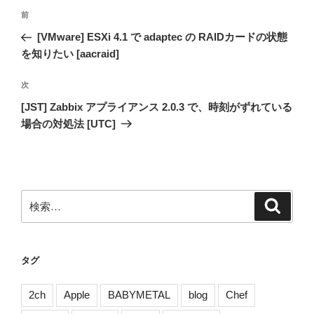
投
前
前
稿
の
[VMware] ESXi 4.1 で adaptec の RAIDカードの状態
ナ
投
を知りたい [aacraid]
ビ
稿
ゲ
次
次
の
ー
[JST] Zabbix アプライアンス 2.0.3 で、時刻がずれている
投
シ
場合の対処法 [UTC]
稿
ョ
ン
検
検
索
索:
タグ
2ch
Apple
BABYMETAL
blog
Chef