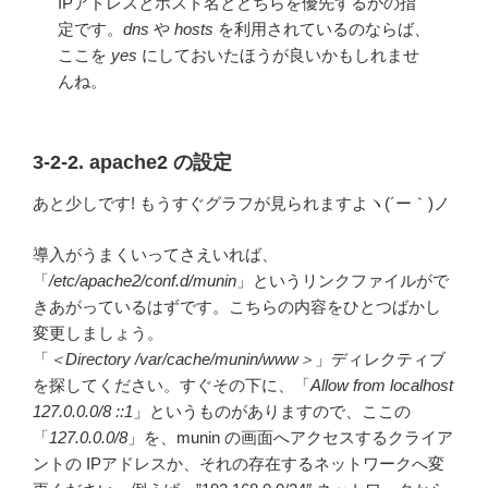
IPアドレスとホスト名とどちらを優先するかの指
定です。
dns
や
hosts
を利用されているのならば、
ここを
yes
にしておいたほうが良いかもしれませ
んね。
3-2-2. apache2 の設定
あと少しです! もうすぐグラフが見られますよヽ(´ー｀)ノ
導入がうまくいってさえいれば、
「
/etc/apache2/conf.d/munin
」というリンクファイルがで
きあがっているはずです。こちらの内容をひとつばかし
変更しましょう。
「
＜Directory /var/cache/munin/www＞
」ディレクティブ
を探してください。すぐその下に、「
Allow from localhost
127.0.0.0/8 ::1
」というものがありますので、ここの
「
127.0.0.0/8
」を、munin の画面へアクセスするクライア
ントの IPアドレスか、それの存在するネットワークへ変