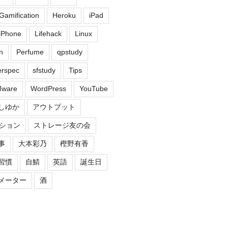
Gamification
Heroku
iPad
iPhone
Lifehack
Linux
n
Perfume
qpstudy
erspec
sfstudy
Tips
ware
WordPress
YouTube
しゆか
アウトプット
ション
ストレージ友の会
事
大本彩乃
樫野有香
習慣
自鯖
英語
誕生日
メーター
酒