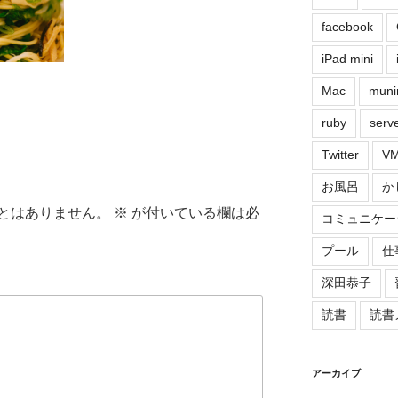
facebook
iPad mini
Mac
muni
ruby
serv
Twitter
VM
お風呂
か
とはありません。
※
が付いている欄は必
コミュニケー
プール
仕
深田恭子
読書
読書
アーカイブ