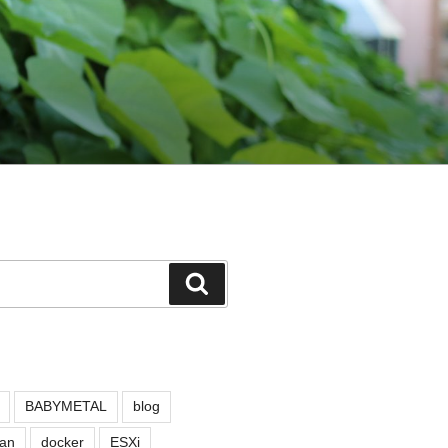
検
索
BABYMETAL
blog
an
docker
ESXi