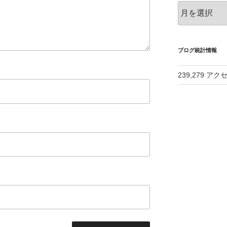
ア
ー
カ
イ
ブ
ブログ統計情報
239,279 アク