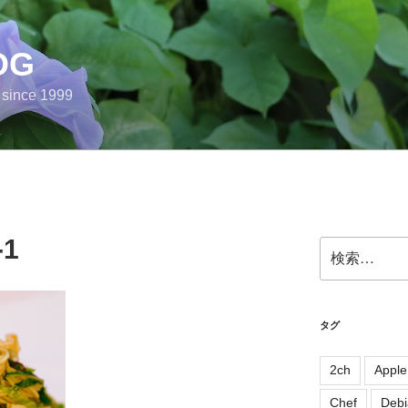
OG
e since 1999
-1
検
索:
タグ
2ch
Apple
Chef
Debi