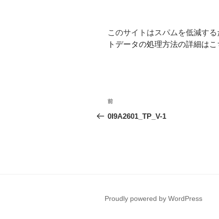
このサイトはスパムを低減するため
トデータの処理方法の詳細はこ
投
前
前
稿
の
0I9A2601_TP_V-1
投
ナ
稿
ビ
ゲ
ー
Proudly powered by WordPress
シ