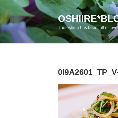
コ
ン
テ
OSHIIRE*BL
ン
The oshiire has been full of lov
ツ
へ
ス
キ
ッ
プ
0I9A2601_TP_V