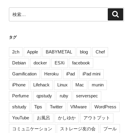
ン
検
検
索
索:
タグ
2ch
Apple
BABYMETAL
blog
Chef
Debian
docker
ESXi
facebook
Gamification
Heroku
iPad
iPad mini
iPhone
Lifehack
Linux
Mac
munin
Perfume
qpstudy
ruby
serverspec
sfstudy
Tips
Twitter
VMware
WordPress
YouTube
お風呂
かしゆか
アウトプット
コミュニケーション
ストレージ友の会
プール