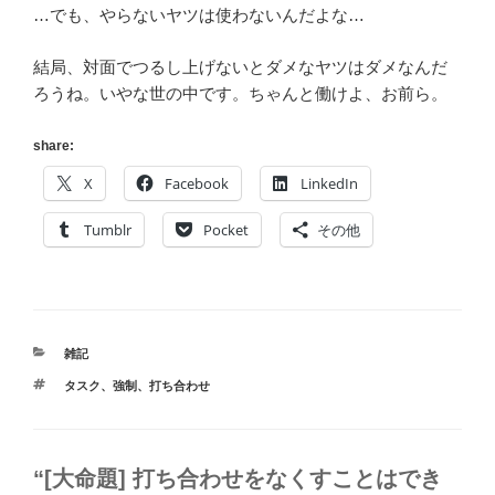
…でも、やらないヤツは使わないんだよな…
結局、対面でつるし上げないとダメなヤツはダメなんだ
ろうね。いやな世の中です。ちゃんと働けよ、お前ら。
share:
X
Facebook
LinkedIn
Tumblr
Pocket
その他
カ
雑記
テ
タ
タスク
、
強制
、
打ち合わせ
ゴ
グ
リ
ー
“[大命題] 打ち合わせをなくすことはでき