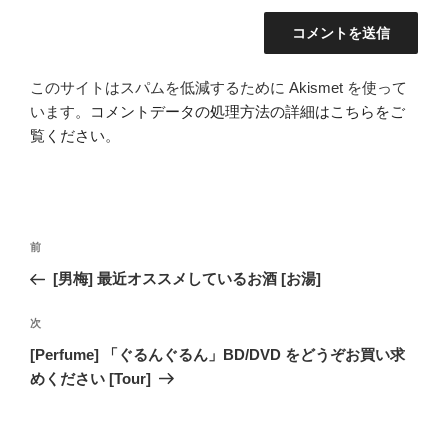
このサイトはスパムを低減するために Akismet を使って
います。
コメントデータの処理方法の詳細はこちらをご
覧ください
。
投
前
前
稿
の
[男梅] 最近オススメしているお酒 [お湯]
ナ
投
ビ
稿
次
次
ゲ
の
[Perfume] 「ぐるんぐるん」BD/DVD をどうぞお買い求
投
ー
めください [Tour]
稿
シ
ョ