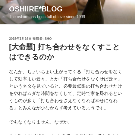
コ
OSHIIRE*BLOG
ン
The oshiire has been full of love since 1999
テ
ン
ツ
投
2015年1月16日
投稿者:
SHO
へ
稿
[大命題] 打ち合わせをなくすこと
ス
日:
キ
はできるのか
ッ
プ
なんか、ちょいちょい上がってくる「打ち合わせをなく
して効率よい云々」とか「打ち合わせをなくせば云々」
というネタを見ていると、必要最低限の打ち合わせだけ
をやればムダな時間をなくして、定時で家を帰れるとい
うものが多く「打ち合わせさえなくなれば幸せになれ
る」とみんなが少なからず考えているようです。
でもなくなりません。なぜか。